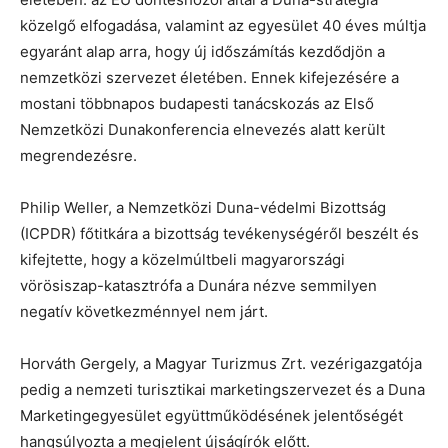
közelgő elfogadása, valamint az egyesület 40 éves múltja
egyaránt alap arra, hogy új időszámítás kezdődjön a
nemzetközi szervezet életében. Ennek kifejezésére a
mostani többnapos budapesti tanácskozás az Első
Nemzetközi Dunakonferencia elnevezés alatt került
megrendezésre.
Philip Weller, a Nemzetközi Duna-védelmi Bizottság
(ICPDR) főtitkára a bizottság tevékenységéről beszélt és
kifejtette, hogy a közelmúltbeli magyarországi
vörösiszap-katasztrófa a Dunára nézve semmilyen
negatív következménnyel nem járt.
Horváth Gergely, a Magyar Turizmus Zrt. vezérigazgatója
pedig a nemzeti turisztikai marketingszervezet és a Duna
Marketingegyesület együttműködésének jelentőségét
hangsúlyozta a megjelent újságírók előtt.