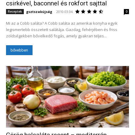
csirkével, baconnel és rokfort sajttal
gsztszakújság
-
2010.03.04.
Receptek
0
Mi az a Cobb saláta? A Cobb saláta az amerikai konyha egyik
legismertebb összetett salátája. Gazdag, fehérjében és friss
zöldségekben bővelkedő fogás, amely gyakran teljes...
bővebben
Görög halsaláta recept – mediterrán