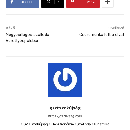
Facebook
X
Pinterest
előző
következő
Négycsillagos szálloda
Cseremunka lett a divat
Berettyóújfaluban
gsztszakújság
https://gsztujsag.com
GSZT szakújság :: Gasztronómia : Szálloda : Turisztika