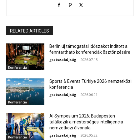
RELATED ARTICLES
Berlin új támogatási időszakot indított a
fenntartható konferenciák ösztönzésére
gsztszakújság
-
2026.07.15.
Konferencia
Sports & Events Türkiye 2026 nemzetközi
konferencia
gsztszakújság
-
2026.06.01.
Konferencia
AI Symposium 2026: Budapesten
találkozik a mesterséges intelligencia
nemzetközi élvonala
gsztszakújság
-
2026.05.22.
Konferencia