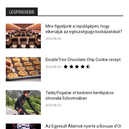
LEGFRISSEBB
Mire figyeljünk a repülőgépen, hogy
elkerüljük az egészségügyi kockázatokat?
2026.08.06.
DoubleTree Chocolate Chip Cookie recept
2026.08.05.
Tadej Pogačar öt kedvenc kerékpáros
útvonala Szlovéniában
2026.08.03.
Az Egyesült Államok nyerte a Bocuse d’Or