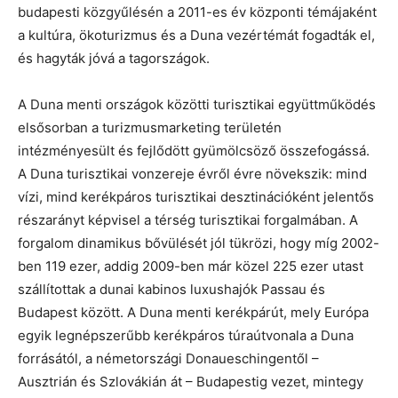
budapesti közgyűlésén a 2011-es év központi témájaként
a kultúra, ökoturizmus és a Duna vezértémát fogadták el,
és hagyták jóvá a tagországok.
A Duna menti országok közötti turisztikai együttműködés
elsősorban a turizmusmarketing területén
intézményesült és fejlődött gyümölcsöző összefogássá.
A Duna turisztikai vonzereje évről évre növekszik: mind
vízi, mind kerékpáros turisztikai desztinációként jelentős
részarányt képvisel a térség turisztikai forgalmában. A
forgalom dinamikus bővülését jól tükrözi, hogy míg 2002-
ben 119 ezer, addig 2009-ben már közel 225 ezer utast
szállítottak a dunai kabinos luxushajók Passau és
Budapest között. A Duna menti kerékpárút, mely Európa
egyik legnépszerűbb kerékpáros túraútvonala a Duna
forrásától, a németországi Donaueschingentől –
Ausztrián és Szlovákián át – Budapestig vezet, mintegy