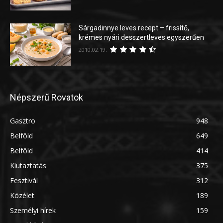
Sárgadinnye leves recept – frissítő,
krémes nyári desszertleves egyszerűen
2010.02.19.
Népszerű Rovatok
Gasztro
948
Belföld
649
Belföld
414
Kiutaztatás
375
Fesztivál
312
Közélet
189
Személyi hírek
159