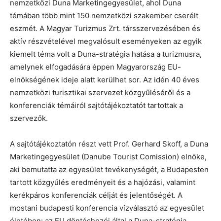
nemzetközi Duna Marketingegyesület, ahol Duna
témában több mint 150 nemzetközi szakember cserélt
eszmét. A Magyar Turizmus Zrt. társszervezésében és
aktív részvételével megvalósult eseményeken az egyik
kiemelt téma volt a Duna-stratégia hatása a turizmusra,
amelynek elfogadására éppen Magyarország EU-
elnökségének ideje alatt kerülhet sor. Az idén 40 éves
nemzetközi turisztikai szervezet közgyűléséről és a
konferenciák témáiról sajtótájékoztatót tartottak a
szervezők.
A sajtótájékoztatón részt vett Prof. Gerhard Skoff, a Duna
Marketingegyesület (Danube Tourist Comission) elnöke,
aki bemutatta az egyesület tevékenységét, a Budapesten
tartott közgyűlés eredményeit és a hajózási, valamint
kerékpáros konferenciák célját és jelentőségét. A
mostani budapesti konferencia vízválasztó az egyesület
életében: az EU döntéshozói által a Duna-stratégia