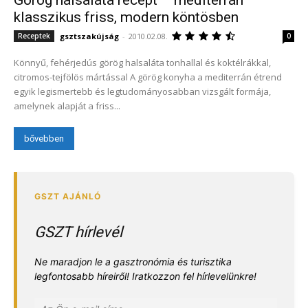
klasszikus friss, modern köntösben
gsztszakújság
-
2010.02.08.
Receptek
0
Könnyű, fehérjedús görög halsaláta tonhallal és koktélrákkal,
citromos-tejfölös mártással A görög konyha a mediterrán étrend
egyik legismertebb és legtudományosabban vizsgált formája,
amelynek alapját a friss...
bővebben
GSZT hírlevél
Ne maradjon le a gasztronómia és turisztika
legfontosabb híreiről! Iratkozzon fel hírlevelünkre!