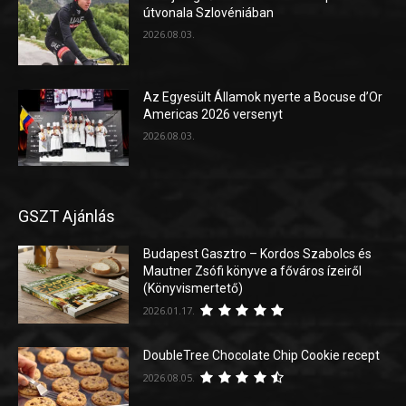
útvonala Szlovéniában
2026.08.03.
Az Egyesült Államok nyerte a Bocuse d’Or
Americas 2026 versenyt
2026.08.03.
GSZT Ajánlás
Budapest Gasztro – Kordos Szabolcs és
Mautner Zsófi könyve a főváros ízeiről
(Könyvismertető)
2026.01.17.
DoubleTree Chocolate Chip Cookie recept
2026.08.05.