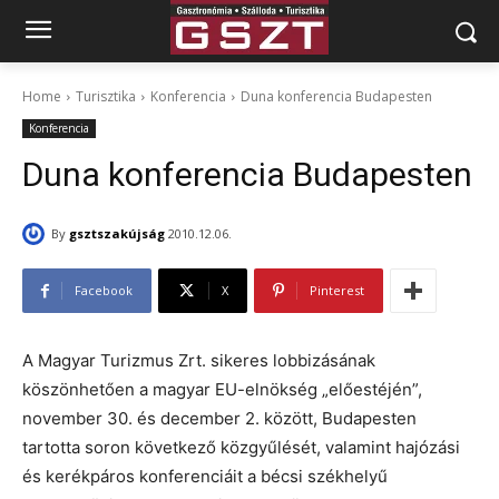
Home
Turisztika
Konferencia
Duna konferencia Budapesten
Konferencia
Duna konferencia Budapesten
By
gsztszakújság
2010.12.06.
Facebook
X
Pinterest
A Magyar Turizmus Zrt. sikeres lobbizásának
köszönhetően a magyar EU-elnökség „előestéjén”,
november 30. és december 2. között, Budapesten
tartotta soron következő közgyűlését, valamint hajózási
és kerékpáros konferenciáit a bécsi székhelyű