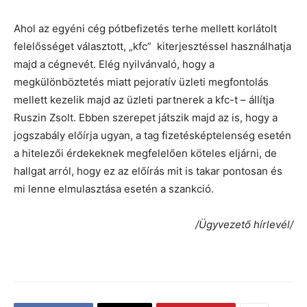
Ahol az egyéni cég pótbefizetés terhe mellett korlátolt
felelősséget választott, „kfc” kiterjesztéssel használhatja
majd a cégnevét. Elég nyilvánvaló, hogy a
megkülönböztetés miatt pejoratív üzleti megfontolás
mellett kezelik majd az üzleti partnerek a kfc-t – állítja
Ruszin Zsolt. Ebben szerepet játszik majd az is, hogy a
jogszabály előírja ugyan, a tag fizetésképtelenség esetén
a hitelezői érdekeknek megfelelően köteles eljárni, de
hallgat arról, hogy ez az előírás mit is takar pontosan és
mi lenne elmulasztása esetén a szankció.
/Ügyvezető hírlevél/