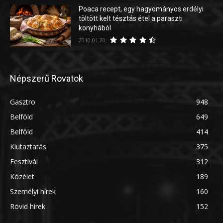
Poaca recept, egy hagyományos erdélyi
töltött kelt tésztás étel a paraszti
konyhából
2010.01.20.
Népszerű Rovatok
Gasztro
948
Belföld
649
Belföld
414
Kiutaztatás
375
Fesztivál
312
Közélet
189
Személyi hírek
160
Rövid hírek
152