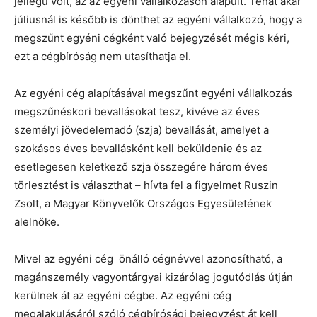
jellegű volt, az az egyéni vállalkozáson alapult. Tehát akár
júliusnál is később is dönthet az egyéni vállalkozó, hogy a
megszűnt egyéni cégként való bejegyzését mégis kéri,
ezt a cégbíróság nem utasíthatja el.
Az egyéni cég alapításával megszűnt egyéni vállalkozás
megszűnéskori bevallásokat tesz, kivéve az éves
személyi jövedelemadó (szja) bevallását, amelyet a
szokásos éves bevallásként kell beküldenie és az
esetlegesen keletkező szja összegére három éves
törlesztést is választhat – hívta fel a figyelmet Ruszin
Zsolt, a Magyar Könyvelők Országos Egyesületének
alelnöke.
Mivel az egyéni cég önálló cégnévvel azonosítható, a
magánszemély vagyontárgyai kizárólag jogutódlás útján
kerülnek át az egyéni cégbe. Az egyéni cég
megalakulásáról szóló cégbírósági bejegyzést át kell