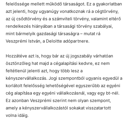
felelőssége mellett működő társaságot. Ez a gyakorlatban
azt jelenti, hogy ugyanúgy vonatkoznak rá a cégtörvény,
az új csődtörvény és a számviteli törvény, valamint eltérő
rendelkezés hiányában a társasági törvény szabályai,
mint bármelyik gazdasági társaságra – mutat rá
Veszprémi István, a Deloitte adópartnere.
Hozzátéve azt is, hogy bár az új jogszabály várhatóan
ösztönzőleg hat majd a cégalapítási kedvre, ez nem
feltétlenül jelenti azt, hogy több lesz a
kényszervállalkozás. Jogi szempontból ugyanis egyedül a
korlátolt felelősség lehetőségével egyszerűbb az egyéni
cég alapítása egy egyéni vállalkozásnál, vagy egy bt-nél.
Ez azonban Veszprémi szerint nem olyan szempont,
amely a kényszervállalkozástól sokakat visszatartott
volna idáig.