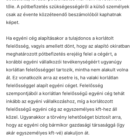
tőle. A pótbefizetés szükségességéről a külső személyek
csak az évente közzéteendő beszámolóból kaphatnak
képet.
Ha egyéni cég alapításakor a tulajdonos a korlátolt
felelősség, vagyis amellett dönt, hogy az alapító okiratban
meghatározott pótbefizetés erejéig felel a cégért, a
korábbi egyéni vállalkozói tevékenységéért ugyanúgy
korlátlan felelősséggel tartozik, mintha nem alakult volna
át. Ez vonatkozik arra az esetre is, ha valaki korlátlan
felelősséggel alapít egyéni céget. Felelősség
szempontjából a korlátlan felelősségű egyéni cég tehát
inkább az egyéni vállalkozáshoz, míg a korlátozott
felelősségű egyéni cég az egyszemélyes kft-hez áll
közel. Ugyanakkor a törvény lehetőséget biztosít arra,
hogy az egyéni cég bármikor gazdasági társasággá (így
akár egyszemélyes kft-vé) alakuljon át.