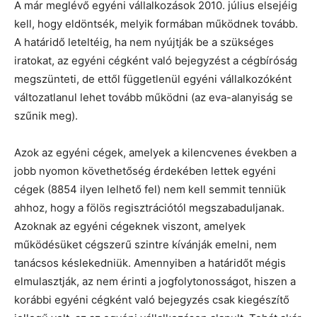
A már meglévő egyéni vállalkozások 2010. július elsejéig
kell, hogy eldöntsék, melyik formában működnek tovább.
A határidő leteltéig, ha nem nyújtják be a szükséges
iratokat, az egyéni cégként való bejegyzést a cégbíróság
megszünteti, de ettől függetlenül egyéni vállalkozóként
változatlanul lehet tovább működni (az eva-alanyiság se
szűnik meg).
Azok az egyéni cégek, amelyek a kilencvenes években a
jobb nyomon követhetőség érdekében lettek egyéni
cégek (8854 ilyen lelhető fel) nem kell semmit tenniük
ahhoz, hogy a fölös regisztrációtól megszabaduljanak.
Azoknak az egyéni cégeknek viszont, amelyek
működésüket cégszerű szintre kívánják emelni, nem
tanácsos késlekedniük. Amennyiben a határidőt mégis
elmulasztják, az nem érinti a jogfolytonosságot, hiszen a
korábbi egyéni cégként való bejegyzés csak kiegészítő