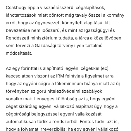
Csakhogy épp a visszaélésszerű cégalapítások,
lánctartozások miatt döntött még tavaly ősszel a kormány
arról, hogy az úgynevezett könnyített alapítású kft.
bevezetése nem időszerű, és mint az Igazságügyi és
Rendészeti minisztérium tudatta, a tárca a közeljövőben
sem tervezi a Gazdasági törvény ilyen tartalmú
módosítását.
Az egy forinttal is alapítható egyéni cégekkel (ec)
kapcsolatban viszont az IRM felhívja a figyelmet arra,
hogy az egyéni cégre a tőkeminimum hiánya miatt az új
törvényben szigorú hitelezővédelmi szabályok
vonatkoznak. Lényeges különbség az is, hogy egyéni
céget kizárólag egyéni vállalkozó alapíthat úgy, hogy a
cégbírósági bejegyzéssel egyéni vállalkozását
automatikusan törlik a rendszerből. Fontos tudni azt is,
hogy a folyamat irreverzibilis: ha egy egyéni vállalkozó