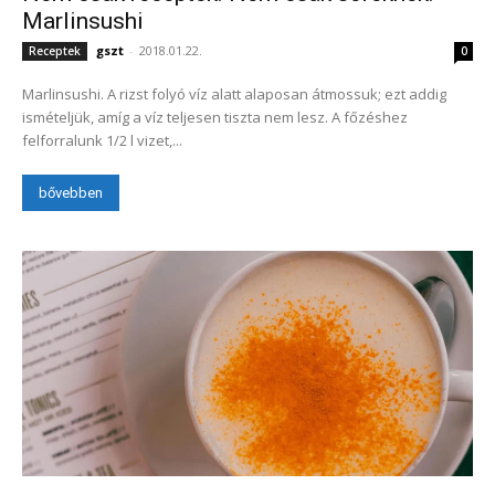
Marlinsushi
gszt
-
2018.01.22.
Receptek
0
Marlinsushi. A rizst folyó víz alatt alaposan átmossuk; ezt addig
ismételjük, amíg a víz teljesen tiszta nem lesz. A főzéshez
felforralunk 1/2 l vizet,...
bővebben