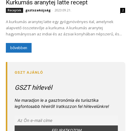
Kurkumás aranytej latte recept
gsztszakújság
-
2023.09.21.
Receptek
2
A kurkumás aranytej latte egy gyógynövényes ital, amelynek
alapvető összetevője a kurkuma. A kurkumás aranytej
hagyományosan az indiai és az ázsiai konyhában népszerű, és...
bővebben
GSZT hírlevél
Ne maradjon le a gasztronómia és turisztika
legfontosabb híreiről! Iratkozzon fel hírlevelünkre!