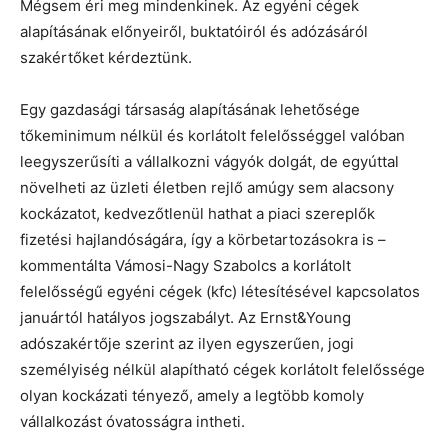
Mégsem éri meg mindenkinek. Az egyéni cégek
alapításának előnyeiről, buktatóiról és adózásáról
szakértőket kérdeztünk.
Egy gazdasági társaság alapításának lehetősége
tőkeminimum nélkül és korlátolt felelősséggel valóban
leegyszerűsíti a vállalkozni vágyók dolgát, de egyúttal
növelheti az üzleti életben rejlő amúgy sem alacsony
kockázatot, kedvezőtlenül hathat a piaci szereplők
fizetési hajlandóságára, így a körbetartozásokra is –
kommentálta Vámosi-Nagy Szabolcs a korlátolt
felelősségű egyéni cégek (kfc) létesítésével kapcsolatos
januártól hatályos jogszabályt. Az Ernst&Young
adószakértője szerint az ilyen egyszerűen, jogi
személyiség nélkül alapítható cégek korlátolt felelőssége
olyan kockázati tényező, amely a legtöbb komoly
vállalkozást óvatosságra intheti.