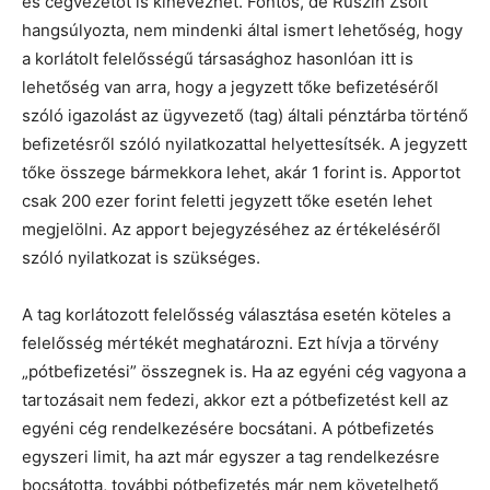
és cégvezetőt is kinevezhet. Fontos, de Ruszin Zsolt
hangsúlyozta, nem mindenki által ismert lehetőség, hogy
a korlátolt felelősségű társasághoz hasonlóan itt is
lehetőség van arra, hogy a jegyzett tőke befizetéséről
szóló igazolást az ügyvezető (tag) általi pénztárba történő
befizetésről szóló nyilatkozattal helyettesítsék. A jegyzett
tőke összege bármekkora lehet, akár 1 forint is. Apportot
csak 200 ezer forint feletti jegyzett tőke esetén lehet
megjelölni. Az apport bejegyzéséhez az értékeléséről
szóló nyilatkozat is szükséges.
A tag korlátozott felelősség választása esetén köteles a
felelősség mértékét meghatározni. Ezt hívja a törvény
„pótbefizetési” összegnek is. Ha az egyéni cég vagyona a
tartozásait nem fedezi, akkor ezt a pótbefizetést kell az
egyéni cég rendelkezésére bocsátani. A pótbefizetés
egyszeri limit, ha azt már egyszer a tag rendelkezésre
bocsátotta, további pótbefizetés már nem követelhető