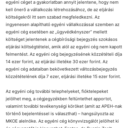
egyéni céget a gyakorlatban annyit jelentene, hogy nem
kell önerő a vállalkozás létrehozásához, de az eljárási
költségekről itt sem szabad megfeledkezni. Az
ingyenesen alapítható egyéni vállalkozással szemben az
egyéni cég esetében az „ügyvédkényszer” mellett
költséget jelentenek a cégbírósági bejegyzés szokásos
eljárási költségtételei, amik alól az egyéni cég nem kapott
felmentést. Az egyéni cég bejegyzésének közzétételi díja
14 ezer forint, az eljárási illetéke 30 ezer forint. Az
egyéni cég adataiban bekövetkezett változásbejegyzés
közzétételének díja 7 ezer, eljárási illetéke 15 ezer forint.
Az egyéni cég további telephelyeket, fióktelepeket
jelölhet meg, a cégjegyzékben feltüntethet apportot,
valamint további tevékenységi köröket (amit az APEH-nak
történő bejelentéssel is választhat) – hangsúlyozta az
MKOE alelnöke. Az egyéni cég könyvvizsgálót jelölhet ki