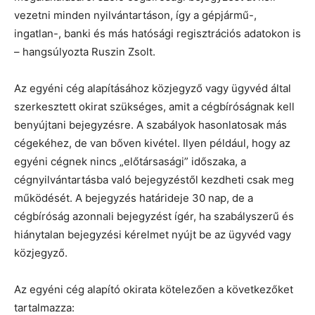
vezetni minden nyilvántartáson, így a gépjármű-,
ingatlan-, banki és más hatósági regisztrációs adatokon is
– hangsúlyozta Ruszin Zsolt.
Az egyéni cég alapításához közjegyző vagy ügyvéd által
szerkesztett okirat szükséges, amit a cégbíróságnak kell
benyújtani bejegyzésre. A szabályok hasonlatosak más
cégekéhez, de van bőven kivétel. Ilyen például, hogy az
egyéni cégnek nincs „előtársasági” időszaka, a
cégnyilvántartásba való bejegyzéstől kezdheti csak meg
működését. A bejegyzés határideje 30 nap, de a
cégbíróság azonnali bejegyzést ígér, ha szabályszerű és
hiánytalan bejegyzési kérelmet nyújt be az ügyvéd vagy
közjegyző.
Az egyéni cég alapító okirata kötelezően a következőket
tartalmazza: