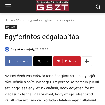
Home
GSZT+
Jog - Adó
Egyforintos cégalapítás
Jog - Adó
Egyforintos cégalapítás
By
gsztszakújság
2010.02.08.
Facebook
X
Pinterest
Az idei évtől van először lehetőségünk arra, hogy saját
tőke nélkül alapítsunk céget. Ez persze korántsem jelenti
azt, hogy lesz egy kft-nk anélkül, hogy egyetlen forint
kiadásunk lenne. Igaz viszont, hogy az így létrehozott
vállalkozásért nem kell korlátlan felelősséget vállalnunk.