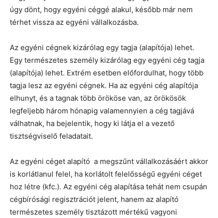
úgy dönt, hogy egyéni céggé alakul, később már nem
térhet vissza az egyéni vállalkozásba.
Az egyéni cégnek kizárólag egy tagja (alapítója) lehet.
Egy természetes személy kizárólag egy egyéni cég tagja
(alapítója) lehet. Extrém esetben előfordulhat, hogy több
tagja lesz az egyéni cégnek. Ha az egyéni cég alapítója
elhunyt, és a tagnak több örököse van, az örökösök
legfeljebb három hónapig valamennyien a cég tagjává
válhatnak, ha bejelentik, hogy ki látja el a vezető
tisztségviselő feladatait.
Az egyéni céget alapító a megszűnt vállalkozásáért akkor
is korlátlanul felel, ha korlátolt felelősségű egyéni céget
hoz létre (kfc.). Az egyéni cég alapítása tehát nem csupán
cégbírósági regisztrációt jelent, hanem az alapító
természetes személy tisztázott mértékű vagyoni