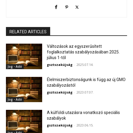
RELATED ARTICLES
Változások az egyszerűsített
foglalkoztatás szabályozásában 2025.
július 1-től
gsztszakújság
-
2025.07.14.
Jog - Adó
Élelmiszerbiztonságunk is függ az új GMO
szabályozástól
gsztszakújság
-
2023.07.07.
Jog - Adó
A külföldi utazásra vonatkozó speciális
szabályok
gsztszakújság
-
2023.06.15.
Jog - Adó