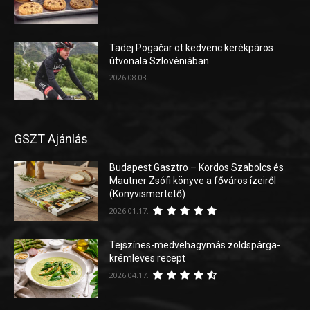
Tadej Pogačar öt kedvenc kerékpáros
útvonala Szlovéniában
2026.08.03.
GSZT Ajánlás
Budapest Gasztro – Kordos Szabolcs és
Mautner Zsófi könyve a főváros ízeiről
(Könyvismertető)
2026.01.17.
Tejszínes-medvehagymás zöldspárga-
krémleves recept
2026.04.17.