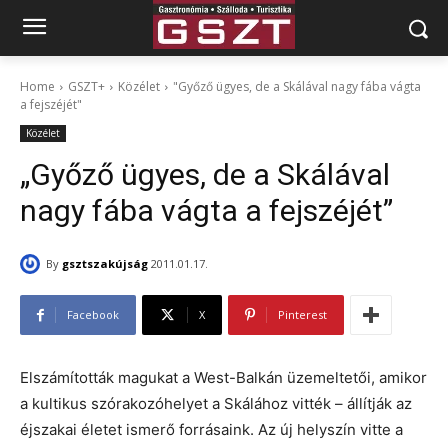
Home
GSZT+
Közélet
"Győző ügyes, de a Skálával nagy fába vágta
a fejszéjét"
Közélet
„Győző ügyes, de a Skálával
nagy fába vágta a fejszéjét”
By
gsztszakújság
2011.01.17.
Facebook
X
Pinterest
Elszámították magukat a West-Balkán üzemeltetői, amikor
a kultikus szórakozóhelyet a Skálához vitték – állítják az
éjszakai életet ismerő forrásaink. Az új helyszín vitte a