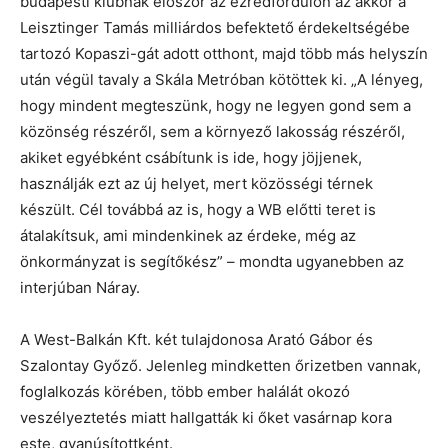
budapesti klubnak először az ezredfordulón az akkor a
Leisztinger Tamás milliárdos befektető érdekeltségébe
tartozó Kopaszi-gát adott otthont, majd több más helyszín
után végül tavaly a Skála Metróban kötöttek ki. „A lényeg,
hogy mindent megteszünk, hogy ne legyen gond sem a
közönség részéről, sem a környező lakosság részéről,
akiket egyébként csábítunk is ide, hogy jöjjenek,
használják ezt az új helyet, mert közösségi térnek
készült. Cél továbbá az is, hogy a WB előtti teret is
átalakítsuk, ami mindenkinek az érdeke, még az
önkormányzat is segítőkész” – mondta ugyanebben az
interjúban Náray.
A West-Balkán Kft. két tulajdonosa Arató Gábor és
Szalontay Győző. Jelenleg mindketten őrizetben vannak,
foglalkozás körében, több ember halálát okozó
veszélyeztetés miatt hallgatták ki őket vasárnap kora
este, gyanúsítottként.