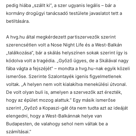
pedig hiába „szállt ki”, a szer ugyanis legális – bár a
kormány drogügyi tanácsadó testülete javaslatot tett a
betiltására.
A hvg.hu által megkérdezett partiszervezők szerint
szerencsétlen volt a Nose Night Life és a West-Balkán
„találkozása”, bár a skálás helyszínen sokak szerint így is
kódolva volt a tragédia. „Győző ügyes, de a Skálával nagy
fába vágta a fejszéjét” – mondta a hvg.hu-nak egyik közeli
ismerőse. Szerinte Szalontayék igenis figyelmetlenek
voltak. „A helyen nem volt kialakítva menekülési útvonal.
De volt olyan buli is, amelyen a szervezők azt érezték,
hogy az épület mozog alattuk.” Egy másik ismerőse
szerint „Győző a Kopaszi-gát óta nem tudta azt az ideáját
elengedni, hogy a West-Balkánnak helye van
Budapesten, de valahogy sehol nem váltak be a
számításai.”