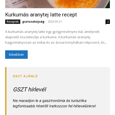
Kurkumás aranytej latte recept
gsztszakújság
-
2023.09.21.
Receptek
2
A kurkumás aranytej latte egy gyógynövényes ital, amelynek
alapvető összetevője a kurkuma. A kurkumás aranytej
hagyományosan az indiai és az ázsiai konyhában népszerű, és...
bővebben
GSZT hírlevél
Ne maradjon le a gasztronómia és turisztika
legfontosabb híreiről! Iratkozzon fel hírlevelünkre!