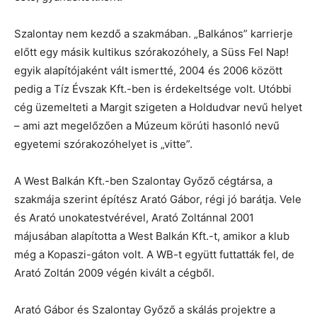
Szalontay nem kezdő a szakmában. „Balkános” karrierje
előtt egy másik kultikus szórakozóhely, a Süss Fel Nap!
egyik alapítójaként vált ismertté, 2004 és 2006 között
pedig a Tíz Évszak Kft.-ben is érdekeltsége volt. Utóbbi
cég üzemelteti a Margit szigeten a Holdudvar nevű helyet
– ami azt megelőzően a Múzeum körúti hasonló nevű
egyetemi szórakozóhelyet is „vitte”.
A West Balkán Kft.-ben Szalontay Győző cégtársa, a
szakmája szerint építész Arató Gábor, régi jó barátja. Vele
és Arató unokatestvérével, Arató Zoltánnal 2001
májusában alapította a West Balkán Kft.-t, amikor a klub
még a Kopaszi-gáton volt. A WB-t együtt futtatták fel, de
Arató Zoltán 2009 végén kivált a cégből.
Arató Gábor és Szalontay Győző a skálás projektre a