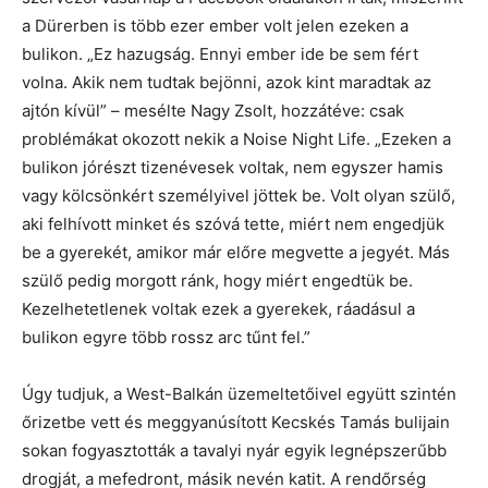
a Dürerben is több ezer ember volt jelen ezeken a
bulikon. „Ez hazugság. Ennyi ember ide be sem fért
volna. Akik nem tudtak bejönni, azok kint maradtak az
ajtón kívül” – mesélte Nagy Zsolt, hozzátéve: csak
problémákat okozott nekik a Noise Night Life. „Ezeken a
bulikon jórészt tizenévesek voltak, nem egyszer hamis
vagy kölcsönkért személyivel jöttek be. Volt olyan szülő,
aki felhívott minket és szóvá tette, miért nem engedjük
be a gyerekét, amikor már előre megvette a jegyét. Más
szülő pedig morgott ránk, hogy miért engedtük be.
Kezelhetetlenek voltak ezek a gyerekek, ráadásul a
bulikon egyre több rossz arc tűnt fel.”
Úgy tudjuk, a West-Balkán üzemeltetőivel együtt szintén
őrizetbe vett és meggyanúsított Kecskés Tamás bulijain
sokan fogyasztották a tavalyi nyár egyik legnépszerűbb
drogját, a mefedront, másik nevén katit. A rendőrség