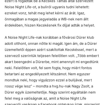
ezért is fogadták be a Kecskés Tamás által szervezett
Noise Night Life-ot, a buliról ugyanis tudni lehetett:
ezreket vonz, tehát meg lehet kérni az árát. Igaz,
önmagában a magas jegyeladás a WB-nek nem állt
érdekében, hiszen Kecskésnek fix díjjal adták a helyet.
A Noise Night Life-nak korábban a fővárosi Dürer klub
adott otthont, onnan nőtte ki magát. Igen ám, de a Dürer
üzemeltetői éppen azért szakítottak Kecskéssel, mert a
szervező szerintük teljesen felelőtlen volt. „Több embert
akart beengedni a Dürerbe, mint amennyit mi engedtünk
neki. Felelőtlen volt, fel sem fogta, hogy miért fontos
betartani az engedélyezett létszámot. Nem egyszer
mondtuk neki, hogy vigyázzon ezzel a bulijával, mert
rossz vége lesz” – mondta a hvg.hu-nak Nagy Zsolt, a
Dürer egyik üzemeltetője. Nagy szerint egyáltalán nem
felel meg a valóságnak az, amit a Noise Night Life
szervezői vasárnap a Facebook oldalukon írtak, miszerint