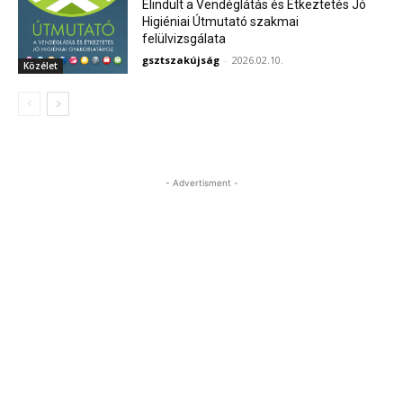
Elindult a Vendéglátás és Étkeztetés Jó
Higiéniai Útmutató szakmai
felülvizsgálata
gsztszakújság
-
2026.02.10.
Közélet
- Advertisment -