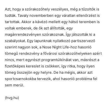
Azt, hogy a szórakozóhely veszélyes, még a tűzoltók is
tudták. Tavaly novemberben egy váratlan ellenőrzést is
tartottak. Akkor a kávézó mellett egy hátsó teremben is
voltak emberek, de ők azt állították, egy
magánrendezvényen szórakoznak. Így játszották ki a
szabályokat. Egy lapunknak nyilatkozó partiszervező
szerint nagyon sok, a Nose Night Life-hoz hasonló
tömegű rendezvény a fővárosi szórakozóhelyeken azért
nincs, mert egyrészt programtúlkínálat van, másrészt a
fizetőképes kereslet is csökken, így ritka, hogy ilyen
tömeg összejön egy helyre. De ha mégis, akkor azt
sportcsarnokokba tervezik, ahol hasonló probléma fel
sem merül.
(hvg.hu)