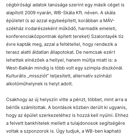
cégbírósági adatok tanúsága szerint egy másik céget is
alapított 2009 nyarán, WB-Skála Kft. néven. A skála
épületet (s az azzal egybeépített, korábban a MÁV-
székház irodarészeként működő, harmadik emeleti,
konferenciaközpontnak épített tereket) Szalontayék tíz
évre kapták meg, azzal a feltétellel, hogy rendezik a
terasz alatti áldatlan állapotokat. De nemcsak ezért
lehettek elnézőek a hellyel, hanem múltja miatt is: a
West-Balkán mindig is több volt egy szimpla diszkónál.
Kulturális „missziót” teljesített, alternatív színházi
alkotóműhelynek is helyt adott.
Csakhogy az új helyszín vitte a pénzt, többet, mint arra a
bérlők számítottak. A bontások közben derült ki ugyanis,
hogy az épület szerkezetéhez is hozzá kell nyúlni. Ehhez
a felvett bankhitelek mellett a tulajdonosok segítségére
voltak a szponzorok is. Úgy tudjuk, a WB-ben kapható