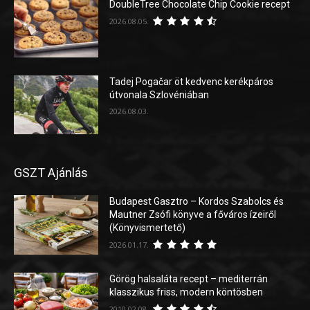
DoubleTree Chocolate Chip Cookie recept
2026.08.05.
Tadej Pogačar öt kedvenc kerékpáros
útvonala Szlovéniában
2026.08.03.
GSZT Ajánlás
Budapest Gasztro – Kordos Szabolcs és
Mautner Zsófi könyve a főváros ízeiről
(Könyvismertető)
2026.01.17.
Görög halsaláta recept – mediterrán
klasszikus friss, modern köntösben
2010.02.08.