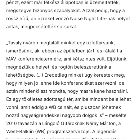
pénzt, ezért már félkész állapotban is üzemeltették,
megszegve bizonyos szabályokat. Azzal pedig, hogy a
rossz hírű, de ezreket vonzó Noise Night Life-nak helyet
adtak, megpecsételték sorsukat.
„Tavaly nyáron megtalált minket egy üzlettársunk,
ismerősünk, aki ebben az épületben járt, és rátalált a
MÁV konferenciatermére, ami kétszintes volt. Eljöttünk,
megnéztük a helyet, és rögtön beleszerettünk a
lehetőségbe. (…) Eredetileg minket úgy kerestek meg,
hogy milyen jó lenne ide konferenciákat szervezni, de
aztán mindenki azt mondta, hogy másra kéne használni.
Ez egy tökéletes adottságú tér, amibe mindent bele lehet
vonni, amit eddig a WB csinált, és pluszban jöhetnek
hozzá nagyságrendekkel nagyobb dolgok is” – mesélte
2010 tavaszán a Lángoló Gitároknak Náray Márton, a
West-Balkán (WB) programszervezője. A legendás