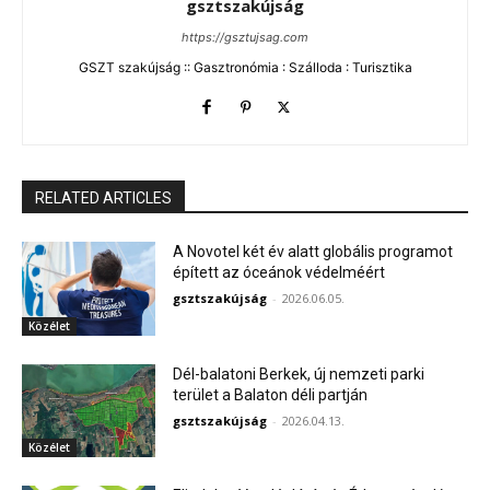
gsztszakújság
https://gsztujsag.com
GSZT szakújság :: Gasztronómia : Szálloda : Turisztika
RELATED ARTICLES
A Novotel két év alatt globális programot
épített az óceánok védelméért
gsztszakújság
-
2026.06.05.
Közélet
Dél-balatoni Berkek, új nemzeti parki
terület a Balaton déli partján
gsztszakújság
-
2026.04.13.
Közélet