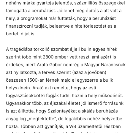
néhány márka gyártója jelentős, százmilliós összegekkel
támogatta a beruházást. Jóllehet még építés alatt volt a
hely, a programokat már futtatták, hogy a beruházást
finanszírozni tudják, beleértve a hiteltörlesztést és a
bérleti díjat is.
A tragédiába torkolló szombat éjjeli bulin egyes hírek
szerint több mint 2800 ember vett részt, ami azért is
érdekes, mert Arató Gábor nemrég a Magyar Narancsnak
azt nyilatkozta, a tervek szerint (azaz a jövőben)
összesen 1500-an férnek majd el egyszerre a bulik
helyszínein. Arató azt remélte, hogy az esti
fogyasztásokból ki fogják tudni hozni a hely működését.
Ugyanakkor több, az éjszakai életet jól ismerő forrásunk
is azt állította, hogy Szalontayékat a skálás beruházás
anyagilag „megfektette”, de legalábbis nehéz helyzetbe
hozta. Többen azt gyanítják, a WB üzemeltetői részben