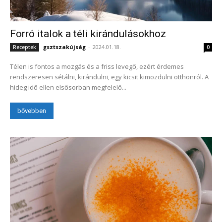
Forró italok a téli kirándulásokhoz
gsztszakújság
-
2024.01.18.
Receptek
0
Télen is fontos a mozgás és a friss levegő, ezért érdemes
rendszeresen sétálni, kirándulni, egy kicsit kimozdulni otthonról. A
hideg idő ellen elsősorban megfelelő...
bővebben