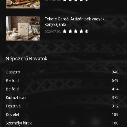
Fekete Gergő: Artizán pék vagyok. –
könyvajánló
2026.07.30.
Népszerű Rovatok
Gasztro
948
Belföld
649
Belföld
414
Kiutaztatás
375
Fesztivál
312
Közélet
189
Személyi hírek
160