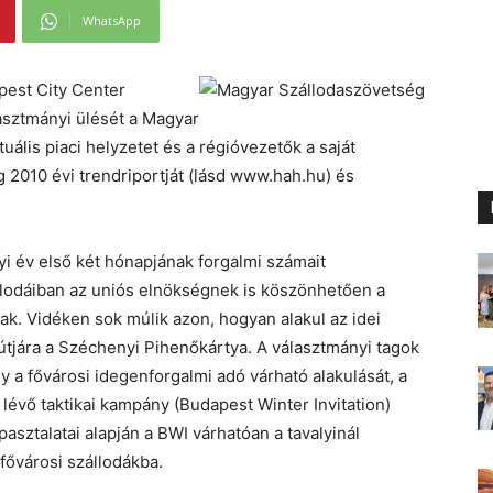
WhatsApp
pest City Center
lasztmányi ülését a Magyar
uális piaci helyzetet és a régióvezetők a saját
g 2010 évi trendriportját (lásd www.hah.hu) és
yi év első két hónapjának forgalmi számait
llodáiban az uniós elnökségnek is köszönhetően a
ak. Vidéken sok múlik azon, hogyan alakul az idei
útjára a Széchenyi Pihenőkártya. A választmányi tagok
y a fővárosi idegenforgalmi adó várható alakulását, a
lévő taktikai kampány (Budapest Winter Invitation)
sztalatai alapján a BWI várhatóan a tavalyinál
fővárosi szállodákba.