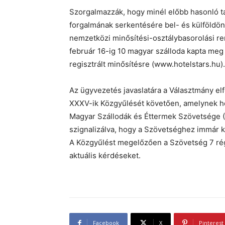
Szorgalmazzák, hogy minél előbb hasonló ta
forgalmának serkentésére bel- és külföldön
nemzetközi minősítési-osztálybasorolási re
február 16-ig 10 magyar szálloda kapta meg
regisztrált minősítésre (www.hotelstars.hu).
Az ügyvezetés javaslatára a Választmány elf
XXXV-ik Közgyűlését követően, amelynek hel
Magyar Szállodák és Éttermek Szövetsége (
szignalizálva, hogy a Szövetséghez immár kö
A Közgyűlést megelőzően a Szövetség 7 rég
aktuális kérdéseket.
Facebook
X
Pinterest