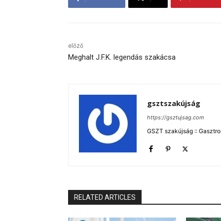
előző
Meghalt J.F.K. legendás szakácsa
gsztszakújság
https://gsztujsag.com
GSZT szakújság :: Gasztron
RELATED ARTICLES