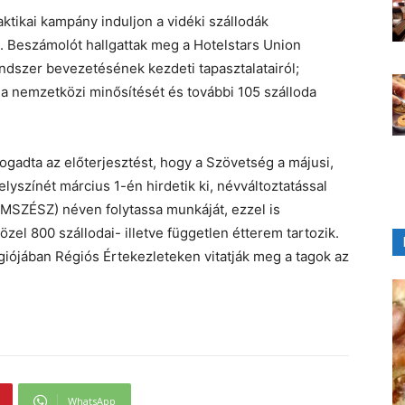
ktikai kampány induljon a vidéki szállodák
. Beszámolót hallgattak meg a Hotelstars Union
ndszer bevezetésének kezdeti tapasztalatairól;
 a nemzetközi minősítését és további 105 szálloda
ogadta az előterjesztést, hogy a Szövetség a májusi,
yszínét március 1-én hirdetik ki, névváltoztatással
MSZÉSZ) néven folytassa munkáját, ezzel is
zel 800 szállodai- illetve független étterem tartozik.
iójában Régiós Értekezleteken vitatják meg a tagok az
WhatsApp