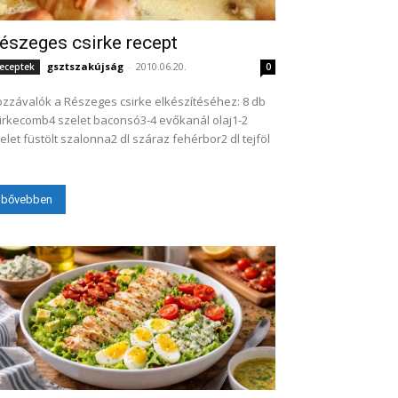
észeges csirke recept
gsztszakújság
-
2010.06.20.
eceptek
0
zzávalók a Részeges csirke elkészítéséhez: 8 db
irkecomb4 szelet baconsó3-4 evőkanál olaj1-2
elet füstölt szalonna2 dl száraz fehérbor2 dl tejföl
bővebben