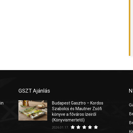
GSZT Ajánlás
N
in
Budapest Gasztro – Kordos
G
Szabolcs és Mautner Zsófi
Be
könyve a főváros ízeiről
(Könyvismertető)
Be
2026.01.17.
Ki