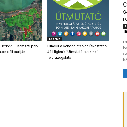
C
s
r
R
Közélet
Mi
 Berkek, új nemzeti parki
Elindult a Vendéglátás és Étkeztetés
ko
aton déli partján
Jó Higiéniai Útmutató szakmai
Ga
felülvizsgálata
bő