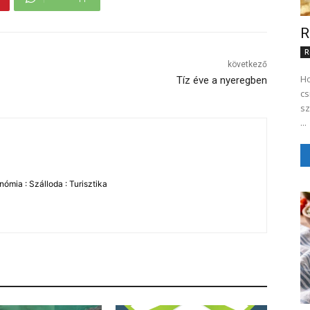
R
R
következő
Ho
Tíz éve a nyeregben
cs
sz
...
ómia : Szálloda : Turisztika