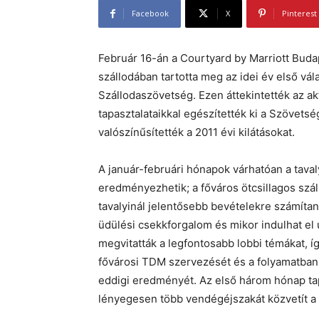
Facebook
X
Pinterest
Február 16-án a Courtyard by Marriott Buda
szállodában tartotta meg az idei év első vá
Szállodaszövetség. Ezen áttekintették az akt
tapasztalataikkal egészítették ki a Szövetsé
valószínűsítették a 2011 évi kilátásokat.
A január-februári hónapok várhatóan a taval
eredményezhetik; a főváros ötcsillagos szá
tavalyinál jelentősebb bevételekre számítan
üdülési csekkforgalom és mikor indulhat el 
megvitatták a legfontosabb lobbi témákat, íg
fővárosi TDM szervezését és a folyamatban 
eddigi eredményét. Az első három hónap tapa
lényegesen több vendégéjszakát közvetít a 