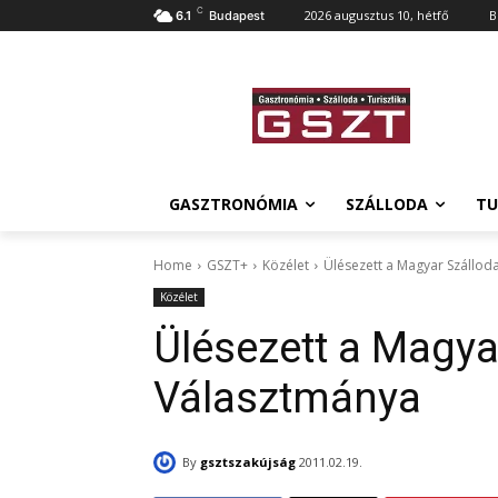
C
2026 augusztus 10, hétfő
B
6.1
Budapest
GASZTRONÓMIA
SZÁLLODA
TU
Home
GSZT+
Közélet
Ülésezett a Magyar Szállo
Közélet
Ülésezett a Magya
Választmánya
By
gsztszakújság
2011.02.19.