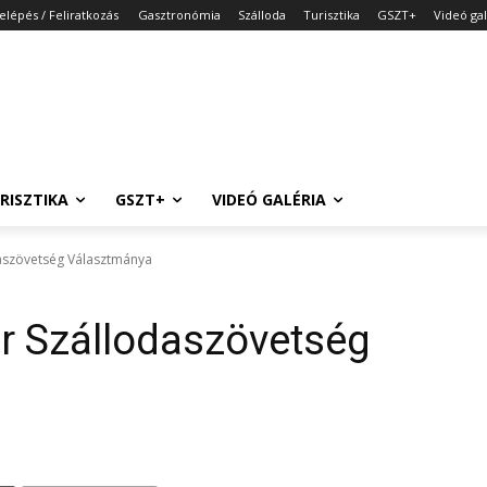
elépés / Feliratkozás
Gasztronómia
Szálloda
Turisztika
GSZT+
Videó gal
RISZTIKA
GSZT+
VIDEÓ GALÉRIA
daszövetség Választmánya
r Szállodaszövetség