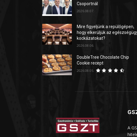
Csoportnál
2026.08.07.
Mire figyeljünk a repülőgépen,
hogy elkerüljük az egészségüg
kockázatokat?
2026.08.06.
DoubleTree Chocolate Chip
Cookie recept
2026.08.05.
GSZ
A GS
hite