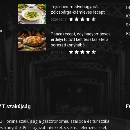
Tejszínes-medvehagymás
Fe
zöldspárga-krémleves recept
Kö
2026.04.17.
Sz
yi
Rö
Poaca recept, egy hagyományos
erdélyi töltött kelt tésztás étel a
paraszti konyhából
2010.01.20.
T szakújság
F
ZT online szakújság a gasztronómia, szálloda és turisztika
les iránytűje. Friss ágazati hírekkel, szakmai elemzésekkel,