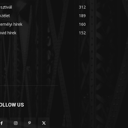
sztivál
312
zélet
189
emélyi hírek
160
vid hírek
152
OLLOW US