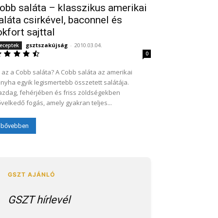
obb saláta – klasszikus amerikai
aláta csirkével, baconnel és
okfort sajttal
gsztszakújság
-
2010.03.04.
eceptek
0
 az a Cobb saláta? A Cobb saláta az amerikai
nyha egyik legismertebb összetett salátája.
zdag, fehérjében és friss zöldségekben
velkedő fogás, amely gyakran teljes...
bővebben
GSZT hírlevél