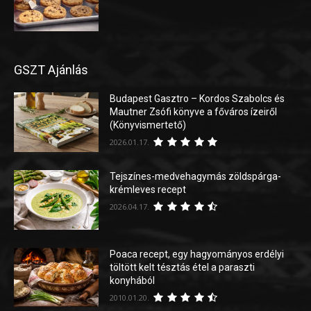
GSZT Ajánlás
Budapest Gasztro – Kordos Szabolcs és
Mautner Zsófi könyve a főváros ízeiről
(Könyvismertető)
2026.01.17.
Tejszínes-medvehagymás zöldspárga-
krémleves recept
2026.04.17.
Poaca recept, egy hagyományos erdélyi
töltött kelt tésztás étel a paraszti
konyhából
2010.01.20.