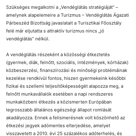
Szükséges megalkotni a „Vendéglátás stratégiáját” –
amelynek alapelemeire a Turizmus – Vendéglátás Ágazati
Párbeszéd Bizottság javaslatait a Turisztikai Főosztály
felé már eljutatta s attraktív turizmus nincs „jó
vendéglátás” nélkül.
A vendéglátás részeként a közösségi étkeztetés
(gyermek, diák, felnőtt, szociális, intézmények, kórházak)
közbeszerzési, finanszírozási és minőségi problémáinak
kezelése rendkívül fontos, hiszen gyermekeink későbbi
fizikai és szellemi teljesítőképességét alapozza meg, a
felnőtt munkavállalók esetében a napi rendszeres
munkaközbeni étkezés a közismerten Európában
legrosszabb általános egészségi állapot romlását
akadályozza. Ennek a felismerésnek volt köszönhető az
étkezési jegyek adómentes elterjedése, amelyet
visszavetett a 2010. évi 25 százalékos adóterhelés, és