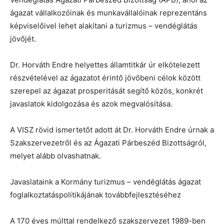
ágazat vállalkozóinak és munkavállalóinak reprezentáns
képviselőivel lehet alakítani a turizmus – vendéglátás
jövőjét.
Dr. Horváth Endre helyettes államtitkár úr elkötelezett
részvételével az ágazatot érintő jövőbeni célok között
szerepel az ágazat prosperitását segítő közös, konkrét
javaslatok kidolgozása és azok megvalósítása.
A VISZ rövid ismertetőt adott át Dr. Horváth Endre úrnak a
Szakszervezetről és az Ágazati Párbeszéd Bizottságról,
melyet alább olvashatnak.
Javaslataink a Kormány turizmus – vendéglátás ágazat
foglalkoztatáspolitikájának továbbfejlesztéséhez
A 170 éves múlttal rendelkező szakszervezet 1989-ben