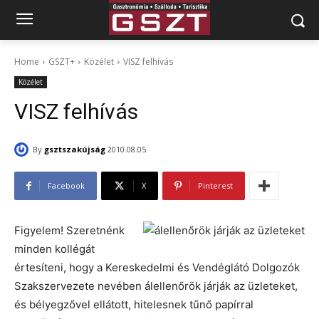
Home
GSZT+
Közélet
VISZ felhívás
Közélet
VISZ felhívás
By
gsztszakújság
2010.08.05.
Facebook
X
Pinterest
Figyelem! Szeretnénk
minden kollégát
értesíteni, hogy a Kereskedelmi és Vendéglátó Dolgozók
Szakszervezete nevében álellenőrök járják az üzleteket,
és bélyegzővel ellátott, hitelesnek tűnő papírral