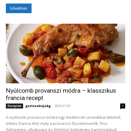
bővebben
Nyúlcomb provanszi módra – klasszikus
francia recept
gsztszakújság
-
2023.07.29.
Receptek
1
A nyúlcomb provanszi módra egy mediterrán aromákkal átitatott,
ízletes francia étel, mely a provanszi fűszerkeverék, friss
fokhagyma, olívabogyó és fehérbor különleges harmóniájával