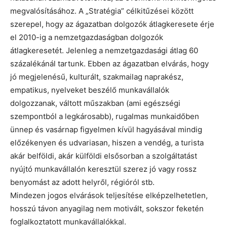
megvalósításához. A „Stratégia” célkitűzései között
szerepel, hogy az ágazatban dolgozók átlagkeresete érje
el 2010-ig a nemzetgazdaságban dolgozók
átlagkeresetét. Jelenleg a nemzetgazdasági átlag 60
százalékánál tartunk. Ebben az ágazatban elvárás, hogy
jó megjelenésű, kulturált, szakmailag naprakész,
empatikus, nyelveket beszélő munkavállalók
dolgozzanak, váltott műszakban (ami egészségi
szempontból a legkárosabb), rugalmas munkaidőben
ünnep és vasárnap figyelmen kívül hagyásával mindig
előzékenyen és udvariasan, hiszen a vendég, a turista
akár belföldi, akár külföldi elsősorban a szolgáltatást
nyújtó munkavállalón keresztül szerez jó vagy rossz
benyomást az adott helyről, régióról stb.
Mindezen jogos elvárások teljesítése elképzelhetetlen,
hosszú távon anyagilag nem motivált, sokszor feketén
foglalkoztatott munkavállalókkal.