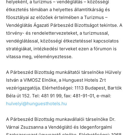
helyeként, a turizmus – vendéglátás – közösségi
étkeztetés témában a helyettes államtitkárság és
főosztályai az előzőek értelmében a Turizmus –
Vendéglátás Ágazati Párbeszéd Bizottságot tekintse. A
törvény- és rendelettervezeteket, a turizmussal,
vendéglátással, közösségi étkeztetéssel kapcsolatos
stratégiákat, intézkedési terveket ezen a fórumon is
vitassa meg, véleményeztesse.
A Párbeszéd Bizottság munkáltatói társelnöke Hülvely
István a VIMOSZ Elnöke, a Hunguest Hotels Zrt
vezérigazgatója. Elérhetőségei: 1113 Budapest, Bartók
Béla út 152. Tel: 481 91 99, fax: 481-91-01, e-mail:
hulvelyi@hunguesthotels.hu
A Párbeszéd Bizottság munkavállalói társelnöke Dr.
Várnai Zsuzsanna a Vendéglátó és Idegenforgalmi
Szakszervezet ügyvezető elnöke. Elérhetőségei: 1068