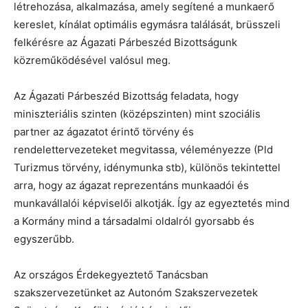
létrehozása, alkalmazása, amely segítené a munkaerő
kereslet, kínálat optimális egymásra találását, brüsszeli
felkérésre az Ágazati Párbeszéd Bizottságunk
közreműködésével valósul meg.
Az Ágazati Párbeszéd Bizottság feladata, hogy
miniszteriális szinten (középszinten) mint szociális
partner az ágazatot érintő törvény és
rendelettervezeteket megvitassa, véleményezze (Pld
Turizmus törvény, idénymunka stb), különös tekintettel
arra, hogy az ágazat reprezentáns munkaadói és
munkavállalói képviselői alkotják. Így az egyeztetés mind
a Kormány mind a társadalmi oldalról gyorsabb és
egyszerűbb.
Az országos Érdekegyeztető Tanácsban
szakszervezetünket az Autonóm Szakszervezetek