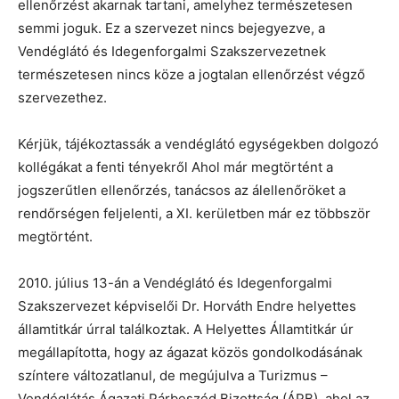
ellenőrzést akarnak tartani, amelyhez természetesen
semmi joguk. Ez a szervezet nincs bejegyezve, a
Vendéglátó és Idegenforgalmi Szakszervezetnek
természetesen nincs köze a jogtalan ellenőrzést végző
szervezethez.
Kérjük, tájékoztassák a vendéglátó egységekben dolgozó
kollégákat a fenti tényekről Ahol már megtörtént a
jogszerűtlen ellenőrzés, tanácsos az álellenőröket a
rendőrségen feljelenti, a XI. kerületben már ez többször
megtörtént.
2010. július 13-án a Vendéglátó és Idegenforgalmi
Szakszervezet képviselői Dr. Horváth Endre helyettes
államtitkár úrral találkoztak. A Helyettes Államtitkár úr
megállapította, hogy az ágazat közös gondolkodásának
színtere változatlanul, de megújulva a Turizmus –
Vendéglátás Ágazati Párbeszéd Bizottság (ÁPB), ahol az