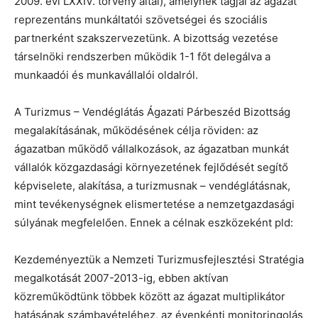
2009. évi LXXIV. törvény által), amelynek tagjai az ágazat
reprezentáns munkáltatói szövetségei és szociális
partnerként szakszervezetünk. A bizottság vezetése
társelnöki rendszerben működik 1-1 főt delegálva a
munkaadói és munkavállalói oldalról.
A Turizmus – Vendéglátás Ágazati Párbeszéd Bizottság
megalakításának, működésének célja röviden: az
ágazatban működő vállalkozások, az ágazatban munkát
vállalók közgazdasági környezetének fejlődését segítő
képviselete, alakítása, a turizmusnak – vendéglátásnak,
mint tevékenységnek elismertetése a nemzetgazdasági
súlyának megfelelően. Ennek a célnak eszközeként pld:
Kezdeményeztük a Nemzeti Turizmusfejlesztési Stratégia
megalkotását 2007-2013-ig, ebben aktívan
közreműködtünk többek között az ágazat multiplikátor
hatásának számbavételéhez, az évenkénti monitoringolás