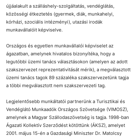
újjáalakult a szálláshely-szolgáltatás, vendéglátás,
közösségi étkeztetés (gyermek, diák, munkahelyi,
kórházi, szociális intézményi), utazási irodák
munkavállalóit képviselve.
Országos és egyetlen munkavállalói képviselet az
ágazatban, amelynek hivatalos bizonyítéka, hogy a
legutóbbi üzemi tanács választásokon (amelyen az adott
szakszervezet reprezentativitását mérik), a megválasztott
üzemi tanács tagok 89 százaléka szakszervezetünk tagja
a többi megválasztott nem szakszervezeti tag.
Legjelentősebb munkáltatói partnerünk a Turisztikai és
Vendéglátó Munkaadók Országos Szövetsége (VIMOSZ),
amelynek a Magyar Szállodaszövetség is tagja. 1998-ban
Ágazati Kollektív Szerződést kötöttünk (ÁKSZ), amelyet
2001. május 15-én a Gazdasági Miniszter Dr. Matolcsy