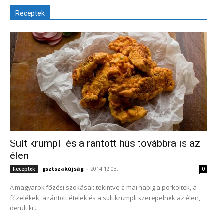
Receptek
Sült krumpli és a rántott hús továbbra is az
élen
gsztszakújság
-
2014.12.03.
Receptek
0
A magyarok főzési szokásait tekintve a mai napig a pörköltek, a
főzelékek, a rántott ételek és a sült krumpli szerepelnek az élen,
derült ki...