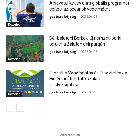
A Novotel két év alatt globális programot
épített az óceánok védelméért
gsztszakújság
-
2026.06.05.
Közélet
Dél-balatoni Berkek, új nemzeti parki
terület a Balaton déli partján
gsztszakújság
-
2026.04.13.
Közélet
Elindult a Vendéglátás és Étkeztetés Jó
Higiéniai Útmutató szakmai
felülvizsgálata
gsztszakújság
-
2026.02.10.
Közélet
- Advertisment -