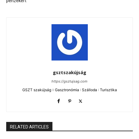
pénzekért
gsztszakújság
https://gsztujsag.com
GSZT szakújság :: Gasztronómia : Szálloda : Turisztika
RELATED ARTICLES