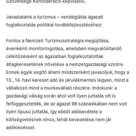
Szövetsége Konföderáció képviselői.
Javaslataink a turizmus – vendéglátás ágazati
foglalkoztatás politikai továbbfejlesztéséhez:
Fontos a Nemzeti Turizmusstratégia megújítása,
évenkénti monitoringolása, amelyben megvalósítandó
célkitűzésként az ágazatban foglalkoztatottak
átlagkeresetének növelése a nemzetgazdasági szintre.
Ennek egyik segítő állami módszerként javasoljuk, hogy a
13., 14. havi kereset adó és járulékmentes legyen, mind a
vállalkozó mind a munkavállaló részére. Indokunk: a
gazdasági válság során ahol volt ilyen juttatás ott is
felfüggesztették, de az ágazat 98 százalékában nem volt
ilyen típusú juttatás, így ebből adóbevétele a
költségvetésnek nincs, tehát bevezetése nem jár
adókieséssel.