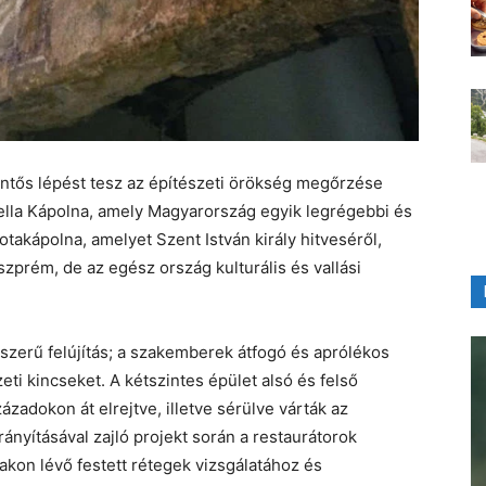
ntős lépést tesz az építészeti örökség megőrzése
zella Kápolna, amely Magyarország egyik legrégebbi és
takápolna, amelyet Szent István király hitveséről,
szprém, de az egész ország kulturális és vallási
zerű felújítás; a szakemberek átfogó és aprólékos
ti kincseket. A kétszintes épület alsó és felső
zadokon át elrejtve, illetve sérülve várták az
nyításával zajló projekt során a restaurátorok
akon lévő festett rétegek vizsgálatához és