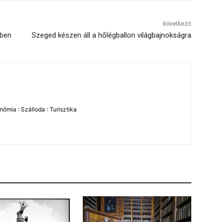
következő
ében
Szeged készen áll a hőlégballon világbajnokságra
ómia : Szálloda : Turisztika