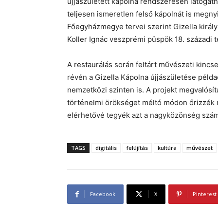
újjászületett kápolna rendszeresen látogath
teljesen ismeretlen felső kápolnát is megny
Főegyházmegye tervei szerint Gizella király
Koller Ignác veszprémi püspök 18. századi te
A restaurálás során feltárt művészeti kinc
révén a Gizella Kápolna újjászületése pél
nemzetközi szinten is. A projekt megvalósí
történelmi örökséget méltó módon őrizzék 
elérhetővé tegyék azt a nagyközönség szám
TAGS
digitális
felújítás
kultúra
művészet
Facebook
X
Pinterest