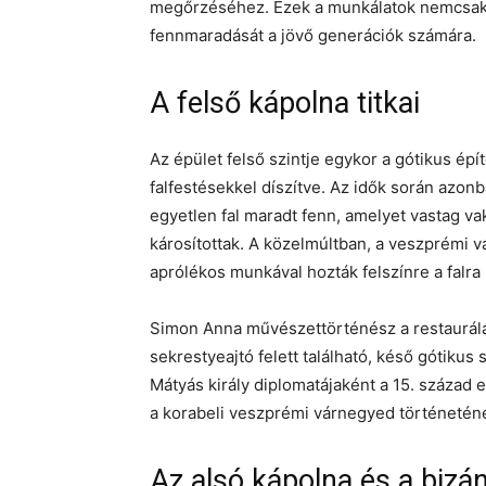
megőrzéséhez. Ezek a munkálatok nemcsak a k
fennmaradását a jövő generációk számára.
A felső kápolna titkai
Az épület felső szintje egykor a gótikus épí
falfestésekkel díszítve. Az idők során azonb
egyetlen fal maradt fenn, amelyet vastag va
károsítottak. A közelmúltban, a veszprémi 
aprólékos munkával hozták felszínre a falra
Simon Anna művészettörténész a restaurálás
sekrestyeajtó felett található, késő gótikus
Mátyás király diplomatájaként a 15. század 
a korabeli veszprémi várnegyed történetének
Az alsó kápolna és a bizá