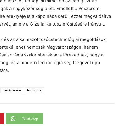
ató lesz, és ünnepi alkalmakon az eddig szinte
itják a nagyközönség előtt. Emellett a Veszprémi
né ereklyéje is a kápolnába kerül, ezzel megvalósítva
rvét, amely a Gizella-kultusz erősítésére irányult.
sek és az alkalmazott csúcstechnológiai megoldások
daértékű lehet nemcsak Magyarországon, hanem
tása során a szakemberek arra törekednek, hogy a
meg, és a modern technológia segítségével újra
ára.
történelem
turizmus
WhatsApp