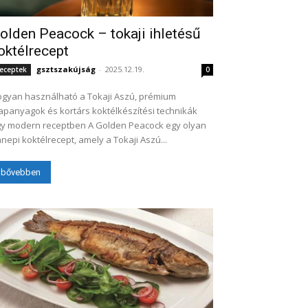
olden Peacock – tokaji ihletésű
oktélrecept
gsztszakújság
-
2025.12.19.
eceptek
0
gyan használható a Tokaji Aszú, prémium
apanyagok és kortárs koktélkészítési technikák
modern receptben A Golden Peacock egy olyan
nepi koktélrecept, amely a Tokaji Aszú...
bővebben