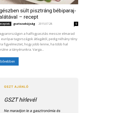
gészben sült pisztráng bébiparaj-
alátával – recept
gsztszakújság
-
2015.07.28.
eceptek
0
gyarországon a halfogyasztás messze elmarad
 európai tagországok átlagától, pedig néhány tény
ra figyelmeztet, hogy jobb lenne, ha több hal
rülne a tányérunkra. Varga...
bővebben
GSZT hírlevél
Ne maradjon le a gasztronómia és