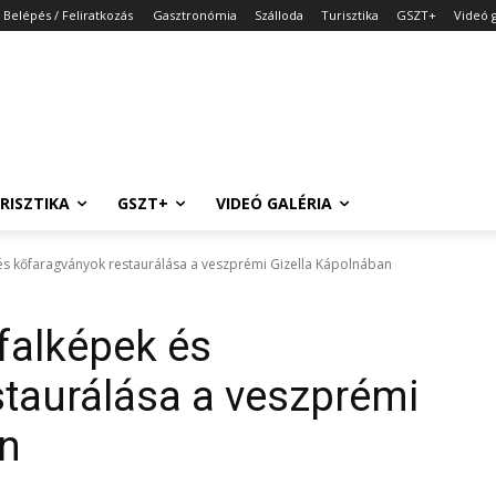
Belépés / Feliratkozás
Gasztronómia
Szálloda
Turisztika
GSZT+
Videó g
RISZTIKA
GSZT+
VIDEÓ GALÉRIA
s kőfaragványok restaurálása a veszprémi Gizella Kápolnában
falképek és
taurálása a veszprémi
an