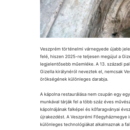
Veszprém történelmi várnegyede újabb jele
felé, hiszen 2025-re teljesen megújul a Gi
legjelentősebb műemléke. A 13. századi palo
Gizella királynéról neveztek el, nemcsak Ve
örökségének különleges darabja.
A kápolna restaurálása nem csupán egy egys
munkával tárják fel a több száz éves művésze
kápolnájának falképei és kőfaragványai évszá
újrakezdést. A Veszprémi Főegyházmegye irá
különleges technológiákat alkalmaznak a fal