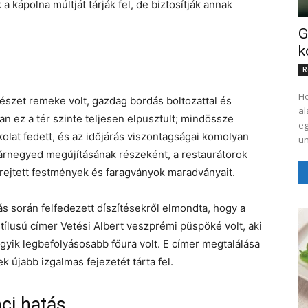
ápolna múltját tárják fel, de biztosítják annak
G
k
R
Ho
tészet remeke volt, gazdag bordás boltozattal és
al
an ez a tér szinte teljesen elpusztult; mindössze
egy 
kolat fedett, és az időjárás viszontagságai komolyan
ün
várnegyed megújításának részeként, a restaurátorok
 rejtett festmények és faragványok maradványait.
 során felfedezett díszítésekről elmondta, hogy a
 stílusú címer Vetési Albert veszprémi püspöké volt, aki
egyik legbefolyásosabb főura volt. E címer megtalálása
 újabb izgalmas fejezetét tárta fel.
nci hatás