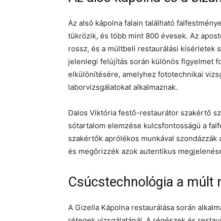
Az alsó kápolna falain található falfestmén
tükrözik, és több mint 800 évesek. Az apos
rossz, és a múltbeli restaurálási kísérletek
jelenlegi felújítás során különös figyelmet f
elkülönítésére, amelyhez fototechnikai vizs
laborvizsgálatokat alkalmaznak.
Dalos Viktória festő-restaurátor szakértő sz
sótartalom elemzése kulcsfontosságú a fal
szakértők aprólékos munkával szondázzák a f
és megőrizzék azok autentikus megjelenésé
Csúcstechnológia a múlt
A Gizella Kápolna restaurálása során alkalm
rétegek vizsgálatánál. A régészek és resta