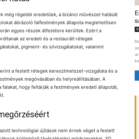
E
yek még régebbi eredetűek, a bizánci művészet hatását
s
tolokat ábrázoló falfestmények állapota meglehetősen
R
 során egyes részek átfestésre kerültek. Ezért a
ordítanak az eredeti és a restaurált rétegek
Ma
gálatokat, pigment- és sóvizsgálatokat, valamint
az
ar
ke
erint a festett rétegek keresztmetszet-vizsgálata és a
festmények megóvásában és helyreállításában. A
alakat, hogy feltárják a festmények eredeti állapotát,
t.
 megőrzéséért
azott technológiai újítások nem érnek véget a festett
urátorok különböző távérzékelési módszerekkel, 3D