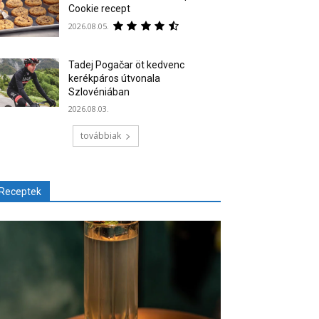
Cookie recept
2026.08.05.
Tadej Pogačar öt kedvenc
kerékpáros útvonala
Szlovéniában
2026.08.03.
továbbiak
Receptek