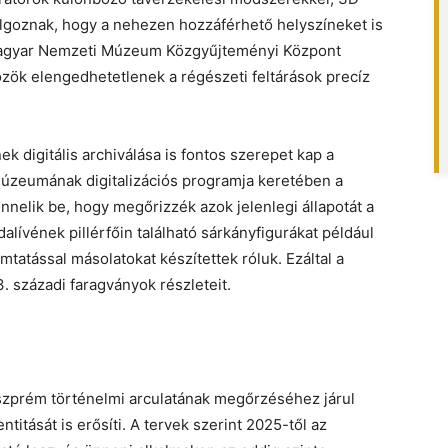
lgoznak, hogy a nehezen hozzáférhető helyszíneket is
Magyar Nemzeti Múzeum Közgyűjteményi Központ
zök elengedhetetlenek a régészeti feltárások precíz
 digitális archiválása is fontos szerepet kap a
zeumának digitalizációs programja keretében a
nelik be, hogy megőrizzék azok jelenlegi állapotát a
alívének pillérfőin található sárkányfigurákat például
tatással másolatokat készítettek róluk. Ezáltal a
. századi faragványok részleteit.
szprém történelmi arculatának megőrzéséhez járul
titását is erősíti. A tervek szerint 2025-től az