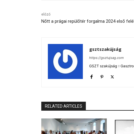
előző
Nőtt a prágai repülőtér forgalma 2024 első fel
gsztszakújság
https://gsztujsag.com
GSZT szakújság :: Gasztron
RELATED ARTICLES