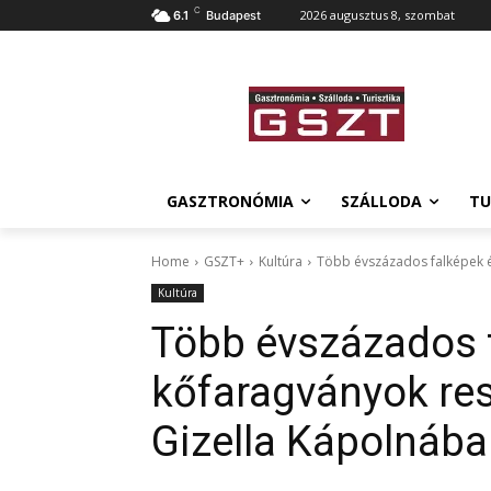
C
2026 augusztus 8, szombat
6.1
Budapest
GASZTRONÓMIA
SZÁLLODA
TU
Home
GSZT+
Kultúra
Több évszázados falképek é
Kultúra
Több évszázados 
kőfaragványok res
Gizella Kápolnáb