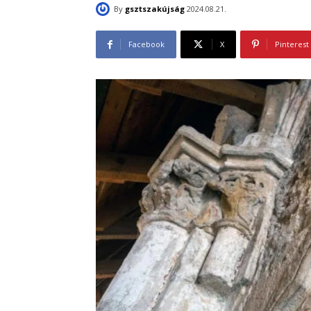
By
gsztszakújság
2024.08.21.
Facebook
X
Pinterest