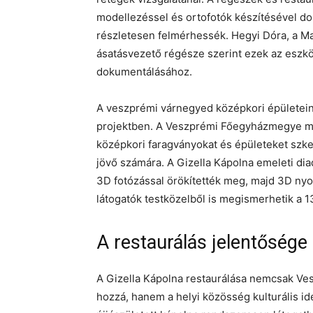
modellezéssel és ortofotók készítésével do
részletesen felmérhessék. Hegyi Dóra, a 
ásatásvezető régésze szerint ezek az eszkö
dokumentálásához.
A veszprémi várnegyed középkori épületeinek
projektben. A Veszprémi Főegyházmegye mú
középkori faragványokat és épületeket szken
jövő számára. A Gizella Kápolna emeleti diad
3D fotózással örökítették meg, majd 3D nyom
látogatók testközelből is megismerhetik a 13
A restaurálás jelentősége
A Gizella Kápolna restaurálása nemcsak Ve
hozzá, hanem a helyi közösség kulturális iden