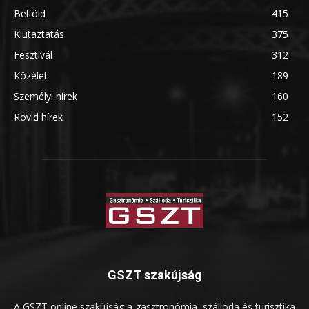
Belföld
415
Kiutaztatás
375
Fesztivál
312
Közélet
189
Személyi hírek
160
Rövid hírek
152
GSZT szakújság
A GSZT online szakújság a gasztronómia, szálloda és turisztika