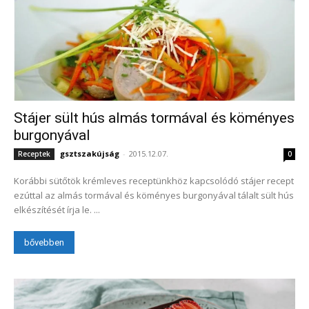
Stájer sült hús almás tormával és köményes
burgonyával
gsztszakújság
-
2015.12.07.
Receptek
0
Korábbi sütőtök krémleves receptünkhöz kapcsolódó stájer recept
ezúttal az almás tormával és köményes burgonyával tálalt sült hús
elkészítését írja le. ...
bővebben