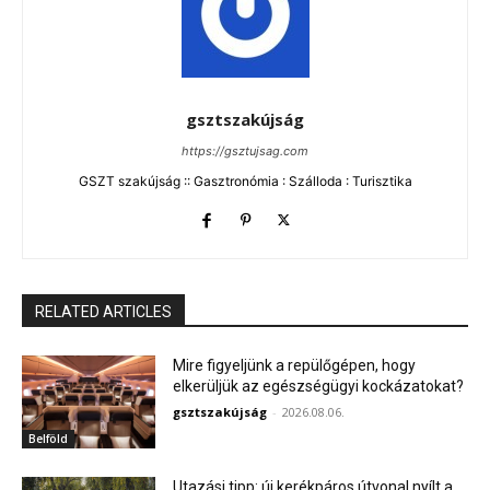
gsztszakújság
https://gsztujsag.com
GSZT szakújság :: Gasztronómia : Szálloda : Turisztika
RELATED ARTICLES
Mire figyeljünk a repülőgépen, hogy
elkerüljük az egészségügyi kockázatokat?
gsztszakújság
-
2026.08.06.
Belföld
Utazási tipp: új kerékpáros útvonal nyílt a