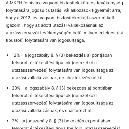
A MKEH felhívja a vagyoni biztosíték köteles tevékenység
folytatására jogosult utazási vállalkozások figyelmét arra,
hogy a 2012. évi vagyoni biztosítéko(ka)t aszerint kell
igazolni, hogy az adott utazási vállalkozásnak az
utazásszervezői tevékenységén belül milyen értékesítési
típus(ok) folytatására van jogosultsága.
12% – a jogszabály 8. § (3) bekezdés a) pontjában
felsorolt értékesítési típusok (nemzetközi
utazásszervezés) folytatására van jogosultsága az
utazási vállalkozásnak, de charterezés nélkül.
20% – a jogszabály 8. § (3) bekezdés a) pontjában
felsorolt értékesítési típusok (nemzetközi
utazásszervezés) folytatására van jogosultsága az
utazási vállalkozásnak, és charterezhet.
3% – a jogszabály 8. § (3) bekezdés c) pontjában
felsorolt értékesítési típus (belföldi utazásszervezés)