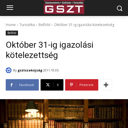
Home
Turisztika
Belföld
Október 31-ig igazolási kötelezettség
Belföld
Október 31-ig igazolási
kötelezettség
By
gsztszakújság
2011.10.05.
Facebook
X
Pinterest