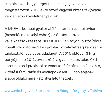
csatolásával, hogy eleget tesznek a jogszabályban
meghatározott 2012. évre szóló vagyoni biztosíték(ok)kal
kapcsolatos követelményeknek.
A MKEH a korábbi gyakorlatától eltérően az idei évben
(hasonlóan a tavalyi évhez) az érintett utazási
vállalkozások részére NEM KÜLD – a vagyoni biztosítékra
vonatkozó október 31-i igazolási kötelezettség kapcsán –
tájékoztató levelet és adatlapot. A 2011. október 31-ig
benyújtandó 2012. évre szóló vagyoni biztosíték(ok)kal
kapcsolatos igazolásokra vonatkozó felhívás, tájékoztató,
kitöltési útmutatók és adatlapok a MKEH honlapjának
alábbi oldalcímére kattintva letölthetőek.
www.mkeh.gov.hu/kereskedelmi/idegenforg_nyilv/felhiva
s