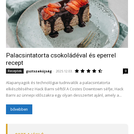
Palacsintatorta csokoládéval és eperrel
recept
gsztszakújság
-
2025.12.03.
Receptek
0
Alapanyagok és technológiai tudnivalók a palacsintatorta
elkészítéséhez Hack Barni séftől A Costes Downtown séfje, Hack
Barni az ünnepi időszakra egy olyan desszertet ajánl, amely a...
bővebben