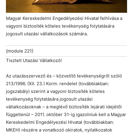
Magyar Kereskedelmi Engedélyezési Hivatal felhívása a
vagyoni biztosíték köteles tevékenység folytatására
jogosult utazási vállalkozások számára.
{module 221}
Tisztelt Utazási Vállalkozó!
Az utazásszervező és – közvetítő tevékenységről szóló
213/1996. (XII. 23.) Korm. rendelet (továbbiakban:
jogszabály) szerint a vagyoni biztosíték köteles
tevékenység folytatására jogosult utazási
vállalkozásoknak – a meglévő biztosíték lejárati idejétől
függetlenül – 2011. október 31-ig igazolniuk kell a Magyar
Kereskedelmi Engedélyezési Hivatal (továbbiakban:
MKEH) részére a vonatkozó okiratok, nyilatkozatok