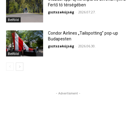
Fertő tó térségében
gsztszakújság
-
2026.07.27.
Belföld
Condor Airlines „Tailspotting” pop-up
Budapesten
gsztszakújság
-
2026.06.30.
Belföld
- Advertisment -