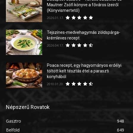
Mautner Zsófi könyve a főváros ízeiről
(Könyvismertető)
2026.01.17.
Tejszínes-medvehagymás zöldspárga-
krémleves recept
2026.04.17.
Poaca recept, egy hagyományos erdélyi
töltött kelt tésztás étel a paraszti
konyhából
2010.01.20.
Népszerű Rovatok
Gasztro
948
Belföld
649