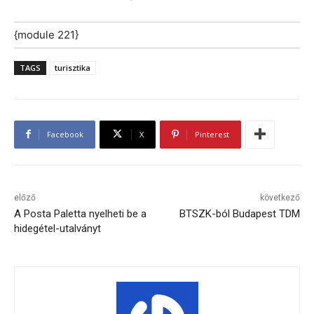
{module 221}
TAGS
turisztika
Facebook
X
Pinterest
előző
következő
A Posta Paletta nyelheti be a
BTSZK-ból Budapest TDM
hidegétel-utalványt