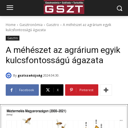
Home
Gasztronómia
Gasztro
A méhészet az agrárium egyik
kulcsfontosságú ágazata
Gasztro
A méhészet az agrárium egyik
kulcsfontosságú ágazata
By
gsztszakújság
2024.04.30.
Facebook
X
Pinterest