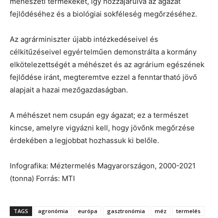
méhészeti termékeket, így hozzájárulva az ágazat
fejlődéséhez és a biológiai sokféleség megőrzéséhez.
Az agrárminiszter újabb intézkedéseivel és
célkitűzéseivel egyértelműen demonstrálta a kormány
elkötelezettségét a méhészet és az agrárium egészének
fejlődése iránt, megteremtve ezzel a fenntartható jövő
alapjait a hazai mezőgazdaságban.
A méhészet nem csupán egy ágazat; ez a természet
kincse, amelyre vigyázni kell, hogy jövőnk megőrzése
érdekében a legjobbat hozhassuk ki belőle.
Infografika: Méztermelés Magyarországon, 2000-2021
(tonna) Forrás: MTI
TAGS
agronómia
európa
gasztronómia
méz
termelés