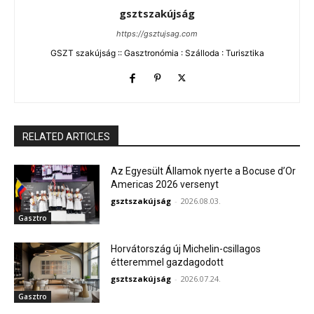
gsztszakújság
https://gsztujsag.com
GSZT szakújság :: Gasztronómia : Szálloda : Turisztika
RELATED ARTICLES
Az Egyesült Államok nyerte a Bocuse d’Or
Americas 2026 versenyt
gsztszakújság
-
2026.08.03.
Gasztro
Horvátország új Michelin-csillagos
étteremmel gazdagodott
gsztszakújság
-
2026.07.24.
Gasztro