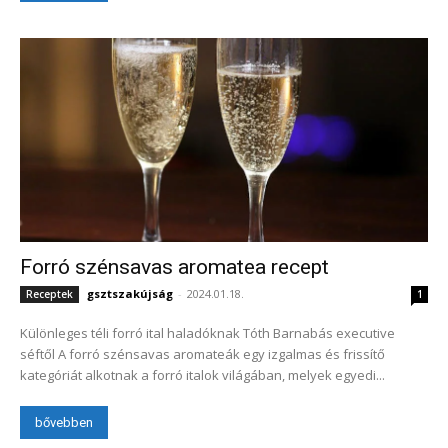
Forró szénsavas aromatea recept
gsztszakújság
-
2024.01.18.
Receptek
1
Különleges téli forró ital haladóknak Tóth Barnabás executive
séftől A forró szénsavas aromateák egy izgalmas és frissítő
kategóriát alkotnak a forró italok világában, melyek egyedi...
bővebben