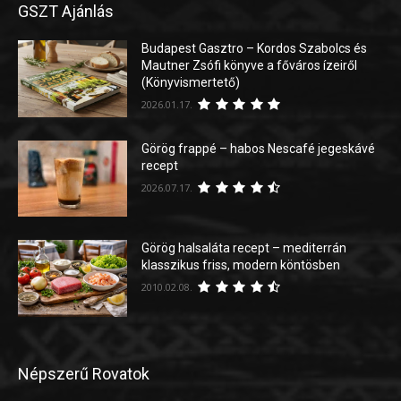
GSZT Ajánlás
Budapest Gasztro – Kordos Szabolcs és
Mautner Zsófi könyve a főváros ízeiről
(Könyvismertető)
2026.01.17.
Görög frappé – habos Nescafé jegeskávé
recept
2026.07.17.
Görög halsaláta recept – mediterrán
klasszikus friss, modern köntösben
2010.02.08.
Népszerű Rovatok