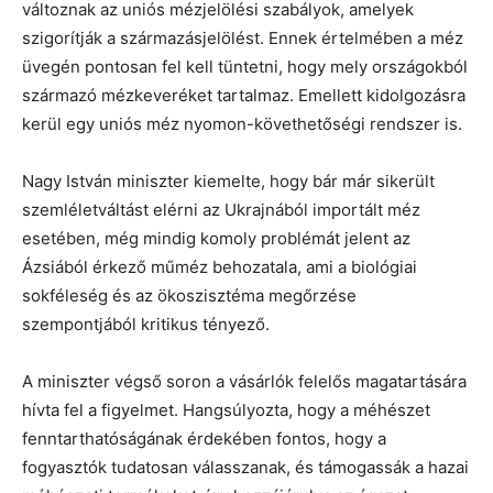
változnak az uniós mézjelölési szabályok, amelyek
szigorítják a származásjelölést. Ennek értelmében a méz
üvegén pontosan fel kell tüntetni, hogy mely országokból
származó mézkeveréket tartalmaz. Emellett kidolgozásra
kerül egy uniós méz nyomon-követhetőségi rendszer is.
Nagy István miniszter kiemelte, hogy bár már sikerült
szemléletváltást elérni az Ukrajnából importált méz
esetében, még mindig komoly problémát jelent az
Ázsiából érkező műméz behozatala, ami a biológiai
sokféleség és az ökoszisztéma megőrzése
szempontjából kritikus tényező.
A miniszter végső soron a vásárlók felelős magatartására
hívta fel a figyelmet. Hangsúlyozta, hogy a méhészet
fenntarthatóságának érdekében fontos, hogy a
fogyasztók tudatosan válasszanak, és támogassák a hazai