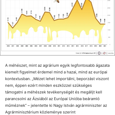
A méhészet, mint az agrárium egyik legfontosabb ágazata
kiemelt figyelmet érdemel mind a hazai, mind az európai
kontextusban. „Mézet lehet importálni, beporzást viszont
nem, éppen ezért minden eszközzel szükséges
támogatni a méhészek tevékenységét és megálljt kell
parancsolni az Ázsiából az Európai Unióba beáramló
műméznek” – jelentette ki Nagy István agrárminiszter az
Agrárminisztérium közleménye szerint