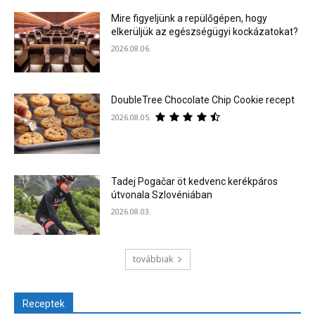
Mire figyeljünk a repülőgépen, hogy
elkerüljük az egészségügyi kockázatokat?
2026.08.06.
DoubleTree Chocolate Chip Cookie recept
2026.08.05.
Tadej Pogačar öt kedvenc kerékpáros
útvonala Szlovéniában
2026.08.03.
továbbiak
Receptek