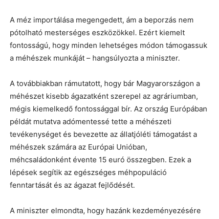
A méz importálása megengedett, ám a beporzás nem
pótolható mesterséges eszközökkel. Ezért kiemelt
fontosságú, hogy minden lehetséges módon támogassuk
a méhészek munkáját – hangsúlyozta a miniszter.
A továbbiakban rámutatott, hogy bár Magyarországon a
méhészet kisebb ágazatként szerepel az agráriumban,
mégis kiemelkedő fontossággal bír. Az ország Európában
példát mutatva adómentessé tette a méhészeti
tevékenységet és bevezette az állatjóléti támogatást a
méhészek számára az Európai Unióban,
méhcsaládonként évente 15 euró összegben. Ezek a
lépések segítik az egészséges méhpopuláció
fenntartását és az ágazat fejlődését.
A miniszter elmondta, hogy hazánk kezdeményezésére