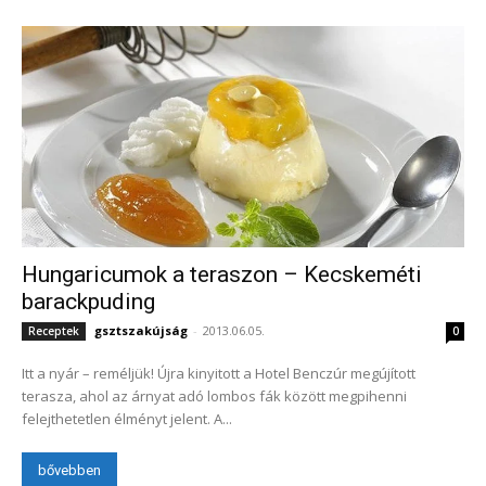
Hungaricumok a teraszon – Kecskeméti
barackpuding
gsztszakújság
-
2013.06.05.
Receptek
0
Itt a nyár – reméljük! Újra kinyitott a Hotel Benczúr megújított
terasza, ahol az árnyat adó lombos fák között megpihenni
felejthetetlen élményt jelent. A...
bővebben