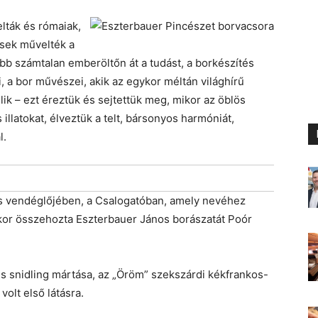
lták és rómaiak,
sek művelték a
bb számtalan emberöltőn át a tudást, a borkészítés
dói, a bor művészei, akik az egykor méltán világhírű
ik – ezt éreztük és sejtettük meg, mikor az öblös
llatokat, élveztük a telt, bársonyos harmóniát,
l.
os vendéglőjében, a Csalogatóban, amely nevéhez
mikor összehozta Eszterbauer János borászatát Poór
es snidling mártása, az „Öröm” szekszárdi kékfrankos-
volt első látásra.