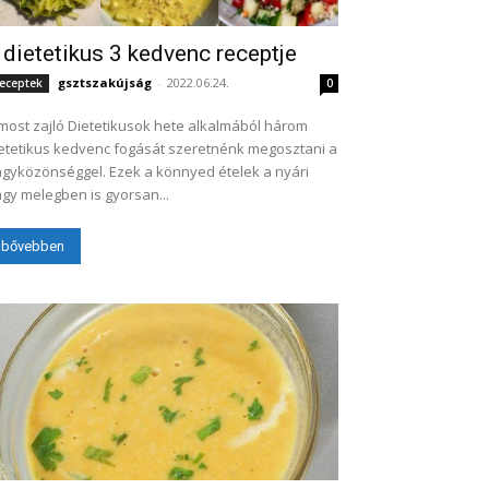
 dietetikus 3 kedvenc receptje
gsztszakújság
-
2022.06.24.
eceptek
0
most zajló Dietetikusok hete alkalmából három
etetikus kedvenc fogását szeretnénk megosztani a
gyközönséggel. Ezek a könnyed ételek a nyári
gy melegben is gyorsan...
bővebben