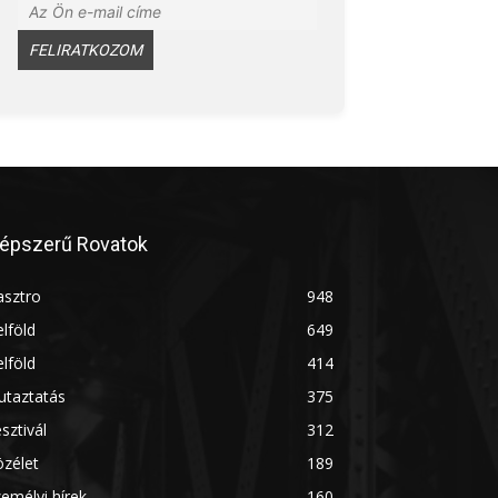
épszerű Rovatok
asztro
948
lföld
649
lföld
414
utaztatás
375
sztivál
312
zélet
189
emélyi hírek
160