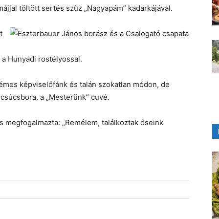
májjal töltött sertés szűz „Nagyapám” kadarkájával.
t
 a Hunyadi rostélyossal.
krémes képviselőfánk és talán szokatlan módon, de
 csúcsbora, a „Mesterünk” cuvé.
s megfogalmazta: „Remélem, találkoztak őseink