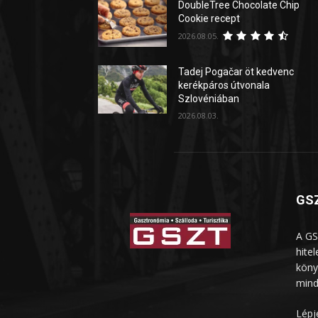
DoubleTree Chocolate Chip
Cookie recept
2026.08.05.
Tadej Pogačar öt kedvenc
kerékpáros útvonala
Szlovéniában
2026.08.03.
GSZ
A GS
hite
köny
mind
Lépj