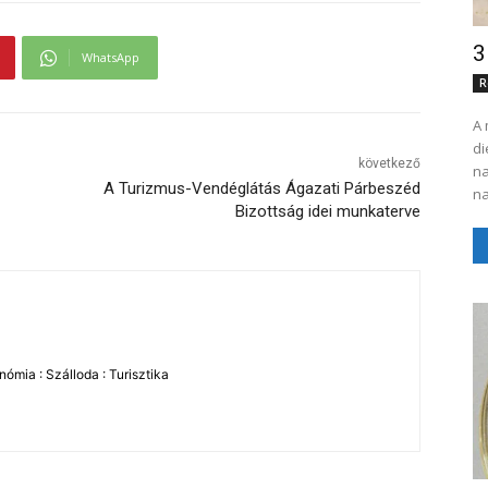
3
WhatsApp
R
A 
di
következő
na
A Turizmus-Vendéglátás Ágazati Párbeszéd
na
Bizottság idei munkaterve
ómia : Szálloda : Turisztika