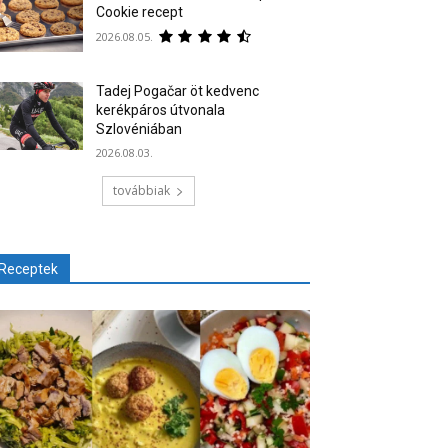
Cookie recept
2026.08.05.
Tadej Pogačar öt kedvenc
kerékpáros útvonala
Szlovéniában
2026.08.03.
továbbiak
Receptek