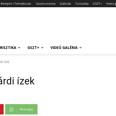
Belépés / Feliratkozás
Gasztronómia
Szálloda
Turisztika
GSZT+
Videó g
RISZTIKA
GSZT+
VIDEÓ GALÉRIA
di ízek
rdi ízek
WhatsApp