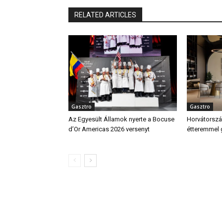
RELATED ARTICLES
Gasztro
Gasztro
Az Egyesült Államok nyerte a Bocuse
Horvátország
d’Or Americas 2026 versenyt
étteremmel