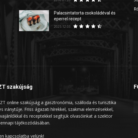
Rö
Palacsintatorta csokoládéval és
eperrel recept
2025.12.03.
T szakújság
F
ZT online szakújság a gasztronómia, szálloda és turisztika
les iránytűje. Friss ágazati hírekkel, szakmai elemzésekkel,
vajánlókkal és receptekkel segítjük olvasóinkat a szektor
ennapi tájékozódásában.
en kapcsolatba velünk!