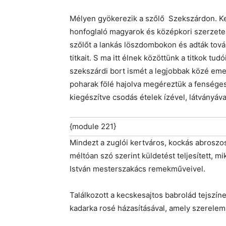
Mélyen gyökerezik a szőlő Szekszárdon. Ke
honfoglaló magyarok és középkori szerzete
szőlőt a lankás löszdombokon és adták tová
titkait. S ma itt élnek közöttünk a titkok tu
szekszárdi bort ismét a legjobbak közé emel
poharak fölé hajolva megéreztük a fenséges i
kiegészítve csodás ételek ízével, látványáva
{module 221}
Mindezt a zuglói kertváros, kockás abrosz
méltóan szó szerint küldetést teljesített, 
István mesterszakács remekműveivel.
Találkozott a kecskesajtos babrolád tejszín
kadarka rosé házasításával, amely szerelem 