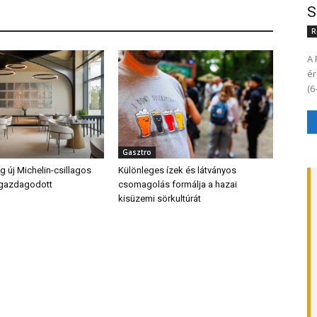
S
R
A 
ér
Gasztro
 új Michelin-csillagos
Különleges ízek és látványos
 gazdagodott
csomagolás formálja a hazai
kisüzemi sörkultúrát