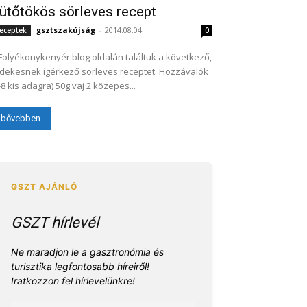
ütőtökös sörleves recept
gsztszakújság
-
2014.08.04.
eceptek
0
Folyékonykenyér blog oldalán találtuk a következő,
dekesnek ígérkező sörleves receptet. Hozzávalók
(6-8 kis adagra) 50g vaj 2 közepes...
bővebben
GSZT hírlevél
Ne maradjon le a gasztronómia és
turisztika legfontosabb híreiről!
Iratkozzon fel hírlevelünkre!