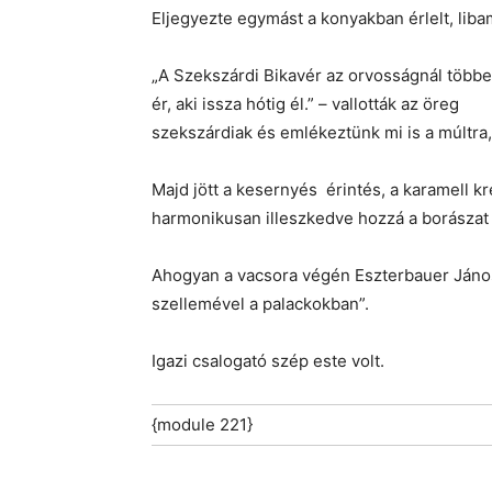
Eljegyezte egymást a konyakban érlelt, liba
„A Szekszárdi Bikavér az orvosságnál többe
ér, aki issza hótig él.” – vallották az öreg
szekszárdiak és emlékeztünk mi is a múltra,
Majd jött a kesernyés érintés, a karamell 
harmonikusan illeszkedve hozzá a borászat
Ahogyan a vacsora végén Eszterbauer Jáno
szellemével a palackokban”.
Igazi csalogató szép este volt.
{module 221}