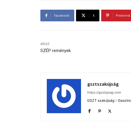
Facebook
X
Pinterest
előző
SZÉP remények
gsztszakújság
https://gsztujsag.com
GSZT szakújság :: Gasztron