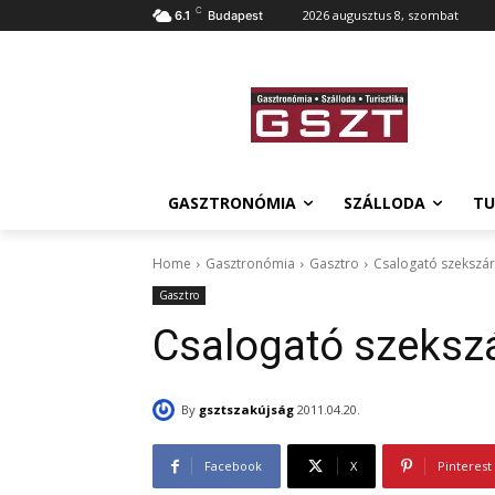
C
2026 augusztus 8, szombat
6.1
Budapest
GASZTRONÓMIA
SZÁLLODA
TU
Home
Gasztronómia
Gasztro
Csalogató szekszár
Gasztro
Csalogató szekszá
By
gsztszakújság
2011.04.20.
Facebook
X
Pinterest