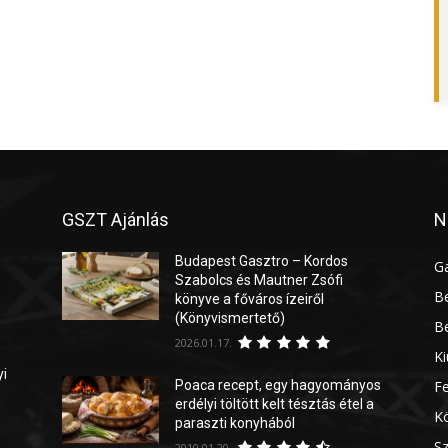
GSZT Ajánlás
N
Budapest Gasztro – Kordos
G
Szabolcs és Mautner Zsófi
Be
könyve a főváros ízeiről
(Könyvismertető)
Be
2026.01.17.
Ki
yi
Poaca recept, egy hagyományos
Fe
erdélyi töltött kelt tésztás étel a
Kö
paraszti konyhából
Sz
2010.01.20.