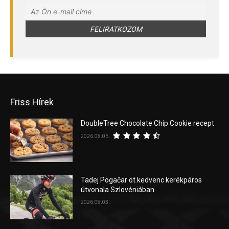
Friss Hírek
DoubleTree Chocolate Chip Cookie recept
2026.08.05.
Tadej Pogačar öt kedvenc kerékpáros
útvonala Szlovéniában
2026.08.03.