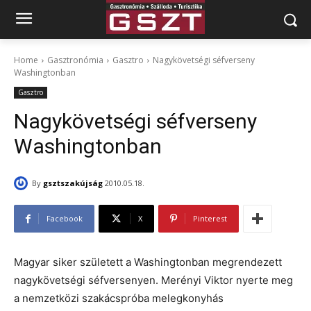
Home
Gasztronómia
Gasztro
Nagykövetségi séfverseny
Washingtonban
Gasztro
Nagykövetségi séfverseny
Washingtonban
By
gsztszakújság
2010.05.18.
Facebook
X
Pinterest
Magyar siker született a Washingtonban megrendezett
nagykövetségi séfversenyen. Merényi Viktor nyerte meg
a nemzetközi szakácspróba melegkonyhás