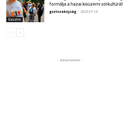
formálja a hazai kisüzemi sörkultúrát
gsztszakújság
-
2026.07.14.
Gasztro
- Advertisment -