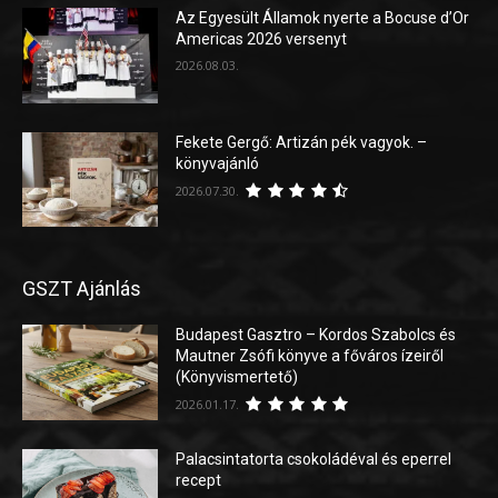
Az Egyesült Államok nyerte a Bocuse d’Or
Americas 2026 versenyt
2026.08.03.
Fekete Gergő: Artizán pék vagyok. –
könyvajánló
2026.07.30.
GSZT Ajánlás
Budapest Gasztro – Kordos Szabolcs és
Mautner Zsófi könyve a főváros ízeiről
(Könyvismertető)
2026.01.17.
Palacsintatorta csokoládéval és eperrel
recept