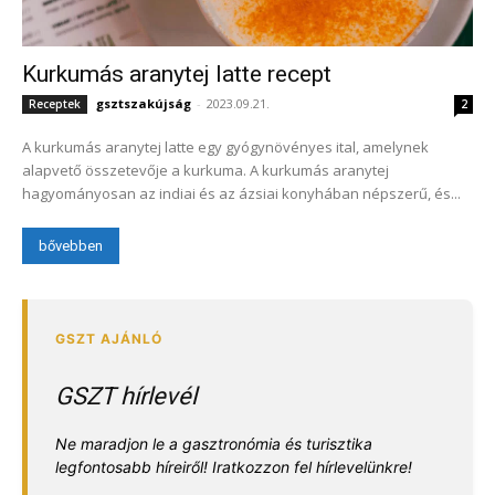
Kurkumás aranytej latte recept
gsztszakújság
-
2023.09.21.
Receptek
2
A kurkumás aranytej latte egy gyógynövényes ital, amelynek
alapvető összetevője a kurkuma. A kurkumás aranytej
hagyományosan az indiai és az ázsiai konyhában népszerű, és...
bővebben
GSZT hírlevél
Ne maradjon le a gasztronómia és turisztika
legfontosabb híreiről! Iratkozzon fel hírlevelünkre!