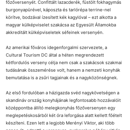
főzőversenyét. Confittált lazacderék, füstölt fokhagymás
burgonyapürével, káposzta és tarlórépa terrine-nel
körítve, bodzával ízesített kék kagylóval – ezt alkotta a
magyar külképviselet szakácsa az Egyesült Államokba
akkreditált külképviseletek séfeinek versenyén.
Az amerikai főváros idegenforgalmi szervezete, a
Cultural Tourism DC által a héten megrendezett
kétfordulós verseny célja nem csak a szakácsok szakmai
tudásának összemérése volt, hanem a nemzeti konyhák
bemutatása is a zsűri tagjainak és a nagyközönségnek.
Az első fordulóban a házigazda svéd nagykövetségen a
skandináv ország konyhájának legfontosabb hozzávalóit
középpontba állító melegkonyhás főzőversenyen egy
meglepetéskosárból két óra leforgása alatt kellett főételt
készíteni. Ezen lett a legjobb Merényi Viktor, aki több