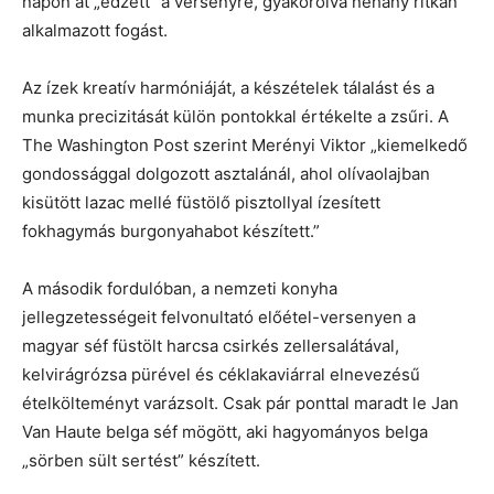
napon át „edzett” a versenyre, gyakorolva néhány ritkán
alkalmazott fogást.
Az ízek kreatív harmóniáját, a készételek tálalást és a
munka precizitását külön pontokkal értékelte a zsűri. A
The Washington Post szerint Merényi Viktor „kiemelkedő
gondossággal dolgozott asztalánál, ahol olívaolajban
kisütött lazac mellé füstölő pisztollyal ízesített
fokhagymás burgonyahabot készített.”
A második fordulóban, a nemzeti konyha
jellegzetességeit felvonultató előétel-versenyen a
magyar séf füstölt harcsa csirkés zellersalátával,
kelvirágrózsa pürével és céklakaviárral elnevezésű
ételkölteményt varázsolt. Csak pár ponttal maradt le Jan
Van Haute belga séf mögött, aki hagyományos belga
„sörben sült sertést” készített.