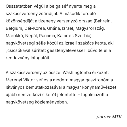
Összetettben végül a belga séf nyerte meg a
szakácsverseny zsűridíját. A második forduló
közönségdíját a tizenegy versenyző ország (Bahrein,
Belgium, Dél-Korea, Ghána, Izrael, Magyarország,
Marokkó, Nepál, Panama, Katar és Szerbia)
nagykövetségi séfje közül az izraeli szakács kapta, aki
„csicsókával sűrített gesztenyelevessel” bűvölte el a
rendezvény látogatóit.
A szakácsverseny az ősszel Washingtonba érkezett
Merényi Viktor séf és a modern magyar gasztronómia
látványos bemutatkozásával a magyar konyhaművészet
újabb nemzetközi sikerét jelentette – fogalmazott a
nagykövetség közleményében.
/forrás: MTI/