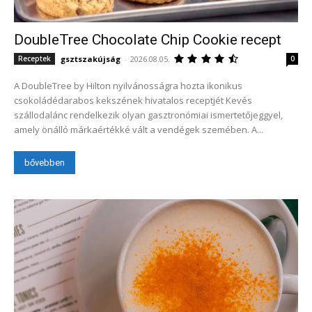
DoubleTree Chocolate Chip Cookie recept
gsztszakújság
-
2026.08.05.
Receptek
0
A DoubleTree by Hilton nyilvánosságra hozta ikonikus
csokoládédarabos kekszének hivatalos receptjét Kevés
szállodalánc rendelkezik olyan gasztronómiai ismertetőjeggyel,
amely önálló márkaértékké vált a vendégek szemében. A...
bővebben