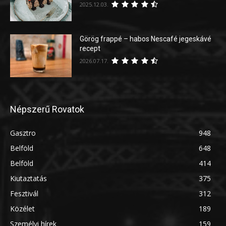
2025.12.03.
Görög frappé – habos Nescafé jegeskávé
recept
2026.07.17.
Népszerű Rovatok
Gasztro
948
Belföld
648
Belföld
414
Kiutaztatás
375
Fesztivál
312
Közélet
189
Személyi hírek
159