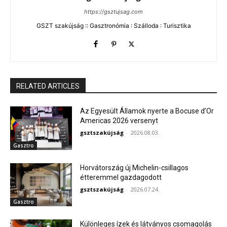
https://gsztujsag.com
GSZT szakújság :: Gasztronómia : Szálloda : Turisztika
RELATED ARTICLES
Az Egyesült Államok nyerte a Bocuse d’Or
Americas 2026 versenyt
gsztszakújság
-
2026.08.03.
Gasztro
Horvátország új Michelin-csillagos
étteremmel gazdagodott
gsztszakújság
-
2026.07.24.
Gasztro
Különleges ízek és látványos csomagolás