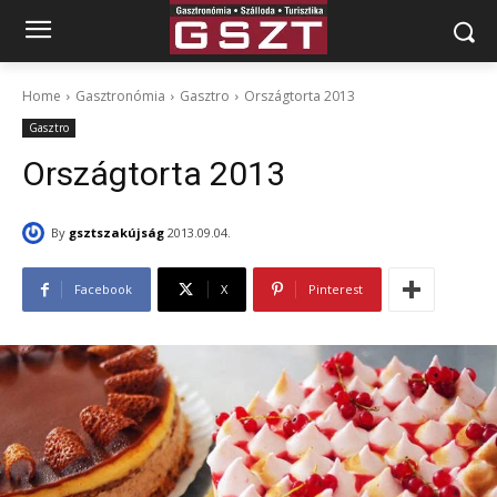
Home
Gasztronómia
Gasztro
Országtorta 2013
Gasztro
Országtorta 2013
By
gsztszakújság
2013.09.04.
Facebook
X
Pinterest