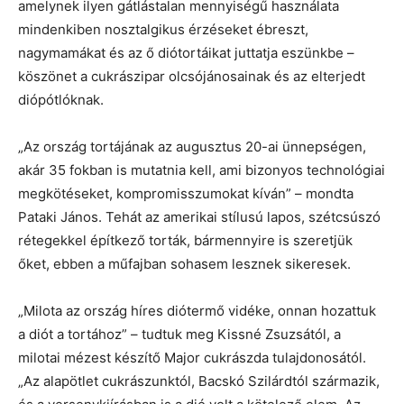
amelynek ilyen gátlástalan mennyiségű használata
mindenkiben nosztalgikus érzéseket ébreszt,
nagymamákat és az ő diótortáikat juttatja eszünkbe –
köszönet a cukrászipar olcsójánosainak és az elterjedt
diópótlóknak.
„Az ország tortájának az augusztus 20-ai ünnepségen,
akár 35 fokban is mutatnia kell, ami bizonyos technológiai
megkötéseket, kompromisszumokat kíván” – mondta
Pataki János. Tehát az amerikai stílusú lapos, szétcsúszó
rétegekkel építkező torták, bármennyire is szeretjük
őket, ebben a műfajban sohasem lesznek sikeresek.
„Milota az ország híres diótermő vidéke, onnan hozattuk
a diót a tortához” – tudtuk meg Kissné Zsuzsától, a
milotai mézest készítő Major cukrászda tulajdonosától.
„Az alapötlet cukrászunktól, Bacskó Szilárdtól származik,