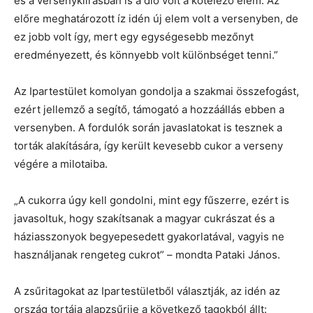
és a versenykiírásban is a dió volt a kötelező elem. Az
előre meghatározott íz idén új elem volt a versenyben, de
ez jobb volt így, mert egy egységesebb mezőnyt
eredményezett, és könnyebb volt különbséget tenni.”
Az Ipartestület komolyan gondolja a szakmai összefogást,
ezért jellemző a segítő, támogató a hozzáállás ebben a
versenyben. A fordulók során javaslatokat is tesznek a
torták alakítására, így került kevesebb cukor a verseny
végére a milotaiba.
„A cukorra úgy kell gondolni, mint egy fűszerre, ezért is
javasoltuk, hogy szakítsanak a magyar cukrászat és a
háziasszonyok begyepesedett gyakorlatával, vagyis ne
használjanak rengeteg cukrot” – mondta Pataki János.
A zsűritagokat az Ipartestületből választják, az idén az
ország tortája alapzsűrije a következő tagokból állt: