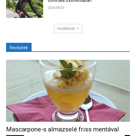
útvonala Szlovéniában
2026.08.03.
továbbiak
Receptek
Mascarpone-s almazselé friss mentával