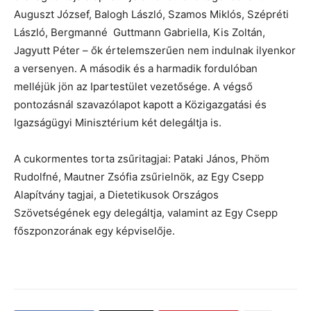
Auguszt József, Balogh László, Szamos Miklós, Szépréti
László, Bergmanné Guttmann Gabriella, Kis Zoltán,
Jagyutt Péter – ők értelemszerűen nem indulnak ilyenkor
a versenyen. A második és a harmadik fordulóban
melléjük jön az Ipartestület vezetősége. A végső
pontozásnál szavazólapot kapott a Közigazgatási és
Igazságügyi Minisztérium két delegáltja is.
A cukormentes torta zsűritagjai: Pataki János, Phöm
Rudolfné, Mautner Zsófia zsűrielnök, az Egy Csepp
Alapítvány tagjai, a Dietetikusok Országos
Szövetségének egy delegáltja, valamint az Egy Csepp
főszponzorának egy képviselője.