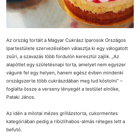
Az ország tortáit a Magyar Cukrász Iparosok Országos
Ipartestülete szervezésében választja ki egy válogatott
zsűri, a szavazás több fordulón keresztül zajlik. „Az
alapötlet egy születésnapi torta, amelyet nem egyszer
vágunk fel egy helyen, hanem egész évben mindenki
országszerte több cukrászdában meg tud kóstolni” –
foglalta össze a verseny lényegét a testület elnöke,
Pataki János.
Az idén a milotai mézes grillázstorta, cukormentes
kategóriában pedig a ribizlihabos-almás réteges lett a
befutó.