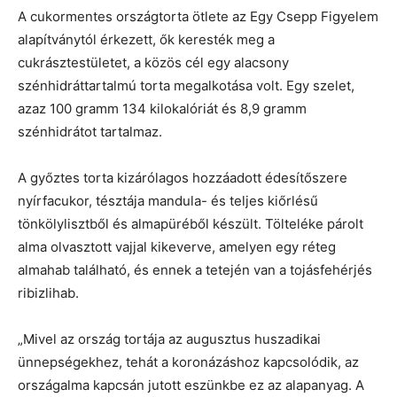
A cukormentes országtorta ötlete az Egy Csepp Figyelem
alapítványtól érkezett, ők keresték meg a
cukrásztestületet, a közös cél egy alacsony
szénhidráttartalmú torta megalkotása volt. Egy szelet,
azaz 100 gramm 134 kilokalóriát és 8,9 gramm
szénhidrátot tartalmaz.
A győztes torta kizárólagos hozzáadott édesítőszere
nyírfacukor, tésztája mandula- és teljes kiőrlésű
tönkölylisztből és almapüréből készült. Tölteléke párolt
alma olvasztott vajjal kikeverve, amelyen egy réteg
almahab található, és ennek a tetején van a tojásfehérjés
ribizlihab.
„Mivel az ország tortája az augusztus huszadikai
ünnepségekhez, tehát a koronázáshoz kapcsolódik, az
országalma kapcsán jutott eszünkbe ez az alapanyag. A