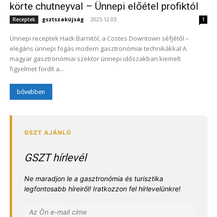
körte chutneyval – Ünnepi előétel profiktól
gsztszakújság
-
2025.12.03.
Receptek
1
Ünnepi receptek Hack Barnitól, a Costes Downtown séfjétől –
elegáns ünnepi fogás modern gasztronómiai technikákkal A
magyar gasztronómiai szektor ünnepi időszakban kiemelt
figyelmet fordít a...
bővebben
GSZT hírlevél
Ne maradjon le a gasztronómia és turisztika
legfontosabb híreiről! Iratkozzon fel hírlevelünkre!