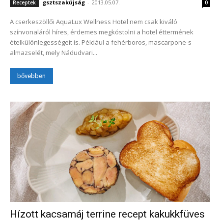
gsztszakújság
-
2013.05.07.
Receptek
0
A cserkeszöllői AquaLux Wellness Hotel nem csak kiváló
színvonaláról híres, érdemes megkóstolni a hotel éttermének
ételkülönlegességeit is. Például a fehérboros, mascarpone-s
almazselét, mely Nádudvari...
bővebben
Hízott kacsamáj terrine recept kakukkfüves