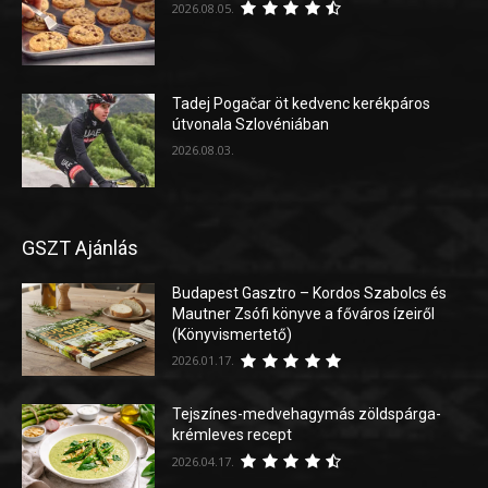
2026.08.05.
Tadej Pogačar öt kedvenc kerékpáros
útvonala Szlovéniában
2026.08.03.
GSZT Ajánlás
Budapest Gasztro – Kordos Szabolcs és
Mautner Zsófi könyve a főváros ízeiről
(Könyvismertető)
2026.01.17.
Tejszínes-medvehagymás zöldspárga-
krémleves recept
2026.04.17.