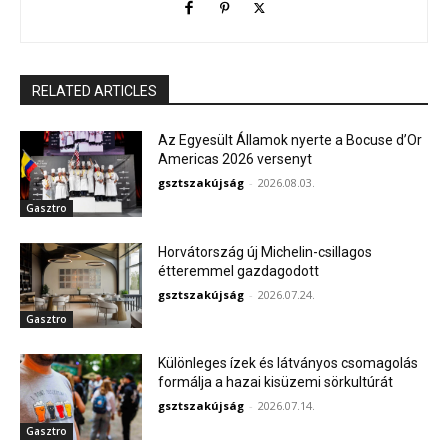
RELATED ARTICLES
Az Egyesült Államok nyerte a Bocuse d’Or
Americas 2026 versenyt
gsztszakújság
-
2026.08.03.
Gasztro
Horvátország új Michelin-csillagos
étteremmel gazdagodott
gsztszakújság
-
2026.07.24.
Gasztro
Különleges ízek és látványos csomagolás
formálja a hazai kisüzemi sörkultúrát
gsztszakújság
-
2026.07.14.
Gasztro