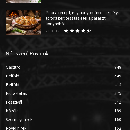
Poaca recept, egy hagyományos erdélyi
töltött kelt tésztás étel a paraszti
konyhából
2010.01.20.
Népszerű Rovatok
Gasztro
948
Belföld
649
Belföld
414
Kiutaztatás
375
Fesztivál
312
Közélet
189
Személyi hírek
160
Rövid hírek
152