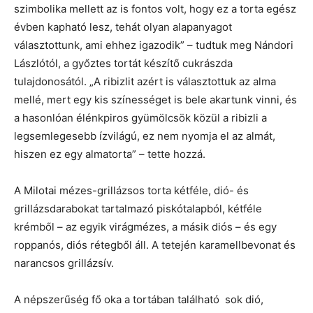
szimbolika mellett az is fontos volt, hogy ez a torta egész
évben kapható lesz, tehát olyan alapanyagot
választottunk, ami ehhez igazodik” – tudtuk meg Nándori
Lászlótól, a győztes tortát készítő cukrászda
tulajdonosától. „A ribizlit azért is választottuk az alma
mellé, mert egy kis színességet is bele akartunk vinni, és
a hasonlóan élénkpiros gyümölcsök közül a ribizli a
legsemlegesebb ízvilágú, ez nem nyomja el az almát,
hiszen ez egy almatorta” – tette hozzá.
A Milotai mézes-grillázsos torta kétféle, dió- és
grillázsdarabokat tartalmazó piskótalapból, kétféle
krémből – az egyik virágmézes, a másik diós – és egy
roppanós, diós rétegből áll. A tetején karamellbevonat és
narancsos grillázsív.
A népszerűség fő oka a tortában található sok dió,