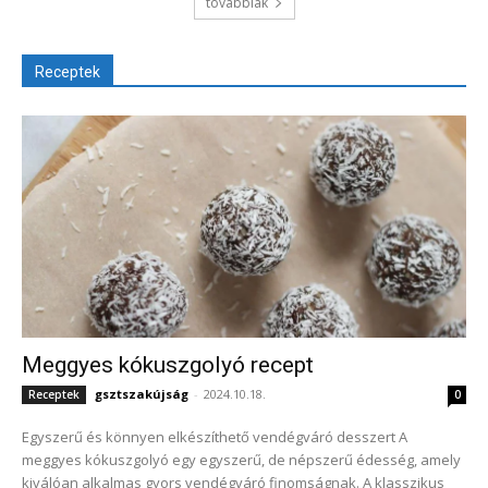
továbbiak
Receptek
Meggyes kókuszgolyó recept
gsztszakújság
-
2024.10.18.
Receptek
0
Egyszerű és könnyen elkészíthető vendégváró desszert A
meggyes kókuszgolyó egy egyszerű, de népszerű édesség, amely
kiválóan alkalmas gyors vendégváró finomságnak. A klasszikus