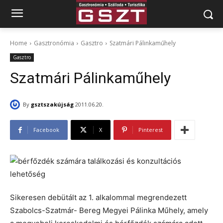
Home
Gasztronómia
Gasztro
Szatmári Pálinkaműhely
Gasztro
Szatmári Pálinkaműhely
By
gsztszakújság
2011.06.20.
Facebook
X
Pinterest
Sikeresen debütált az 1. alkalommal megrendezett
Szabolcs-Szatmár- Bereg Megyei Pálinka Műhely, amely