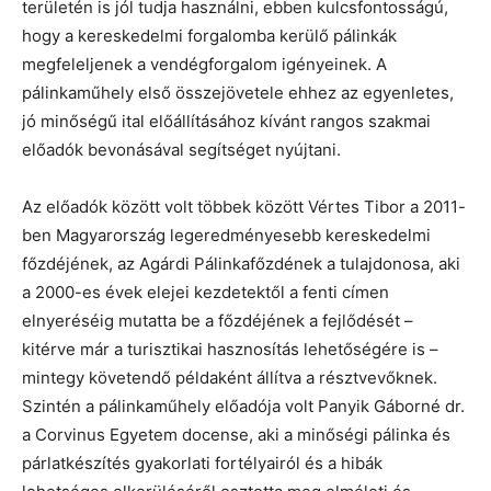
területén is jól tudja használni, ebben kulcsfontosságú,
hogy a kereskedelmi forgalomba kerülő pálinkák
megfeleljenek a vendégforgalom igényeinek. A
pálinkaműhely első összejövetele ehhez az egyenletes,
jó minőségű ital előállításához kívánt rangos szakmai
előadók bevonásával segítséget nyújtani.
Az előadók között volt többek között Vértes Tibor a 2011-
ben Magyarország legeredményesebb kereskedelmi
főzdéjének, az Agárdi Pálinkafőzdének a tulajdonosa, aki
a 2000-es évek elejei kezdetektől a fenti címen
elnyeréséig mutatta be a főzdéjének a fejlődését –
kitérve már a turisztikai hasznosítás lehetőségére is –
mintegy követendő példaként állítva a résztvevőknek.
Szintén a pálinkaműhely előadója volt Panyik Gáborné dr.
a Corvinus Egyetem docense, aki a minőségi pálinka és
párlatkészítés gyakorlati fortélyairól és a hibák