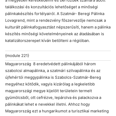
a megyebeli kereskedelmi és bérfőzdék számára adott
találkozási és konzultációs lehetőséget a minőségi
pálinkakészítés fortélyairól. A Szatmár- Beregi Pálinka
Lovagrend, mint a rendezvény főszervezője nemcsak a
kulturált pálinkafogyasztást népszerűsíti, hanem a pálinka
készítés minőségi követelményeinek az átadásában is
katalizátorszerepet kíván betölteni a régióban.
{module 221}
Magyarország 8 eredetvédett pálinkájából három
szabolcsi almapálinka, a szatmári szilvapálinka és az
újfehértói meggypálinka is Szabolcs-Szatmár-Bereg
megyéhez kötődik, vagyis kizárólag a legkeletibb
magyarországi megye kijelölt területein termelt
gyümölcsből, ott cefrézve, lepárolva és palackozva a
pálinkákat lehet e nevekkel illetni. Ahhoz hogy
Magyarország ezt a hungarikumot a turisztikai marketing