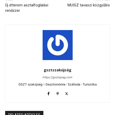
Új étterem asztalfoglalási
MUISZ tavaszi közgyűlés
rendszer
gsztszakújság
https://gsztujsag.com
GSZT szakújság :: Gasztronómia : Szálloda : Turisztika