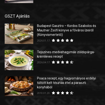
GSZT Ajánlás
Budapest Gasztro – Kordos Szabolcs és
Mautner Zsófi könyve a főváros ízeiről
(Könyvismertető)
2026.01.17.
Tejszínes-medvehagymás zöldspárga-
krémleves recept
2026.04.17.
Poaca recept, egy hagyományos erdélyi
töltött kelt tésztás étel a paraszti
konyhából
2010.01.20.