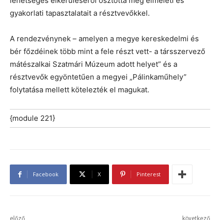
lehetséges elkerüléséről osztotta meg elméleti és
gyakorlati tapasztalatait a résztvevőkkel.
A rendezvénynek – amelyen a megye kereskedelmi és
bér főzdéinek több mint a fele részt vett- a társszervező
mátészalkai Szatmári Múzeum adott helyet” és a
résztvevők egyöntetűen a megyei „Pálinkaműhely”
folytatása mellett kötelezték el magukat.
{module 221}
Facebook
X
Pinterest
előző
következő