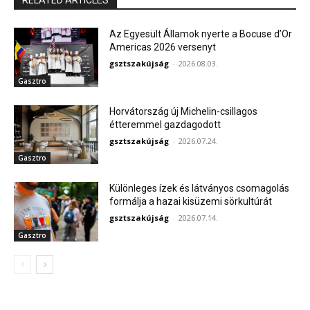
RELATED ARTICLES
Az Egyesült Államok nyerte a Bocuse d’Or
Americas 2026 versenyt
gsztszakújság
-
2026.08.03.
Gasztro
Horvátország új Michelin-csillagos
étteremmel gazdagodott
gsztszakújság
-
2026.07.24.
Gasztro
Különleges ízek és látványos csomagolás
formálja a hazai kisüzemi sörkultúrát
gsztszakújság
-
2026.07.14.
Gasztro