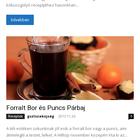
kókuszgolyó receptjéhez hasonlóan...
bővebben
Forralt Bor és Puncs Párbaj
gsztszakújság
-
2013.11.26.
Receptek
0
A téli estéken sokunknak jól esik a forralt bor vagy a puncs, ami
átmelegíti a testet, lelket. A Hilltop november közepén írta ki az...