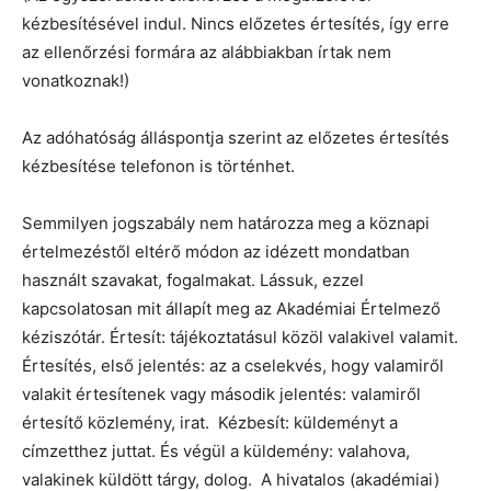
kézbesítésével indul. Nincs előzetes értesítés, így erre
az ellenőrzési formára az alábbiakban írtak nem
vonatkoznak!)
Az adóhatóság álláspontja szerint az előzetes értesítés
kézbesítése telefonon is történhet.
Semmilyen jogszabály nem határozza meg a köznapi
értelmezéstől eltérő módon az idézett mondatban
használt szavakat, fogalmakat. Lássuk, ezzel
kapcsolatosan mit állapít meg az Akadémiai Értelmező
kéziszótár. Értesít: tájékoztatásul közöl valakivel valamit.
Értesítés, első jelentés: az a cselekvés, hogy valamiről
valakit értesítenek vagy második jelentés: valamiről
értesítő közlemény, irat. Kézbesít: küldeményt a
címzetthez juttat. És végül a küldemény: valahova,
valakinek küldött tárgy, dolog. A hivatalos (akadémiai)