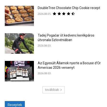
DoubleTree Chocolate Chip Cookie recept
2026.08.05.
Tadej Pogačar öt kedvenc kerékpáros
útvonala Szlovéniában
2026.08.03.
Az Egyesült Államok nyerte a Bocuse d’Or
Americas 2026 versenyt
2026.08.03.
továbbiak
Receptek