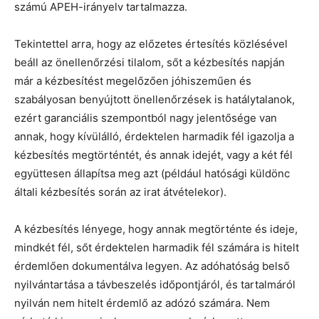
számú APEH-irányelv tartalmazza.
Tekintettel arra, hogy az előzetes értesítés közlésével
beáll az önellenőrzési tilalom, sőt a kézbesítés napján
már a kézbesítést megelőzően jóhiszeműen és
szabályosan benyújtott önellenőrzések is hatálytalanok,
ezért garanciális szempontból nagy jelentősége van
annak, hogy kívülálló, érdektelen harmadik fél igazolja a
kézbesítés megtörténtét, és annak idejét, vagy a két fél
együttesen állapítsa meg azt (például hatósági küldönc
általi kézbesítés során az irat átvételekor).
A kézbesítés lényege, hogy annak megtörténte és ideje,
mindkét fél, sőt érdektelen harmadik fél számára is hitelt
érdemlően dokumentálva legyen. Az adóhatóság belső
nyilvántartása a távbeszelés időpontjáról, és tartalmáról
nyilván nem hitelt érdemlő az adózó számára. Nem