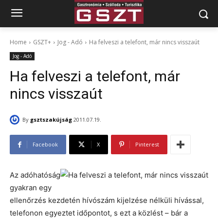
Home
GSZT+
Jog - Adó
Ha felveszi a telefont, már nincs visszaút
Jog - Adó
Ha felveszi a telefont, már
nincs visszaút
By
gsztszakújság
2011.07.19.
Facebook
X
Pinterest
Az adóhatóság
gyakran egy
ellenőrzés kezdetén hívószám kijelzése nélküli hívással,
telefonon egyeztet időpontot, s ezt a közlést – bár a