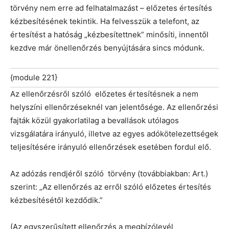
törvény nem erre ad felhatalmazást – előzetes értesítés
kézbesítésének tekintik. Ha felvesszük a telefont, az
értesítést a hatóság „kézbesítettnek” minősíti, innentől
kezdve már önellenőrzés benyújtására sincs módunk.
{module 221}
Az ellenőrzésről szóló előzetes értesítésnek a nem
helyszíni ellenőrzéseknél van jelentősége. Az ellenőrzési
fajták közül gyakorlatilag a bevallások utólagos
vizsgálatára irányuló, illetve az egyes adókötelezettségek
teljesítésére irányuló ellenőrzések esetében fordul elő.
Az adózás rendjéről szóló törvény (továbbiakban: Art.)
szerint: „Az ellenőrzés az erről szóló előzetes értesítés
kézbesítésétől kezdődik.”
(Az egyszerűsített ellenőrzés a megbízólevél