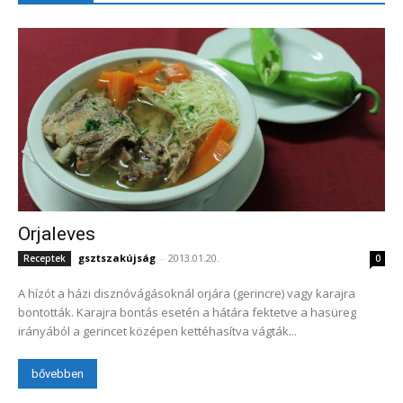
Orjaleves
gsztszakújság
-
2013.01.20.
Receptek
0
A hízót a házi disznóvágásoknál orjára (gerincre) vagy karajra
bontották. Karajra bontás esetén a hátára fektetve a hasüreg
irányából a gerincet középen kettéhasítva vágták...
bővebben