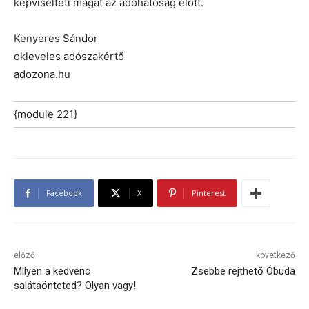
képviselteti magát az adóhatóság előtt.
Kenyeres Sándor
okleveles adószakértő
adozona.hu
{module 221}
Facebook
X
Pinterest
előző
következő
Milyen a kedvenc
Zsebbe rejthető Óbuda
salátaönteted? Olyan vagy!