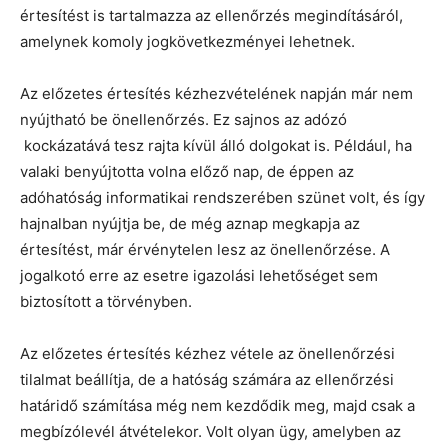
értesítést is tartalmazza az ellenőrzés megindításáról,
amelynek komoly jogkövetkezményei lehetnek.
Az előzetes értesítés kézhezvételének napján már nem
nyújtható be önellenőrzés. Ez sajnos az adózó
kockázatává tesz rajta kívül álló dolgokat is. Például, ha
valaki benyújtotta volna előző nap, de éppen az
adóhatóság informatikai rendszerében szünet volt, és így
hajnalban nyújtja be, de még aznap megkapja az
értesítést, már érvénytelen lesz az önellenőrzése. A
jogalkotó erre az esetre igazolási lehetőséget sem
biztosított a törvényben.
Az előzetes értesítés kézhez vétele az önellenőrzési
tilalmat beállítja, de a hatóság számára az ellenőrzési
határidő számítása még nem kezdődik meg, majd csak a
megbízólevél átvételekor. Volt olyan ügy, amelyben az