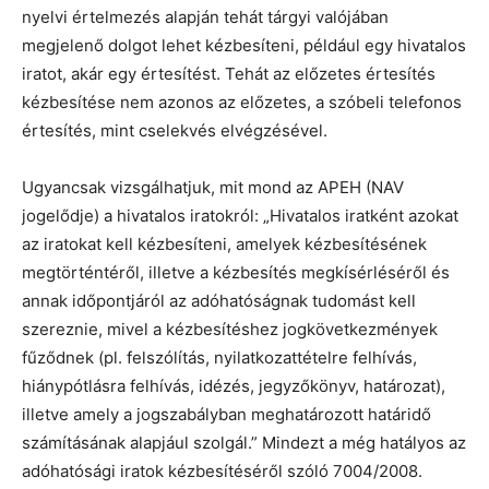
nyelvi értelmezés alapján tehát tárgyi valójában
megjelenő dolgot lehet kézbesíteni, például egy hivatalos
iratot, akár egy értesítést. Tehát az előzetes értesítés
kézbesítése nem azonos az előzetes, a szóbeli telefonos
értesítés, mint cselekvés elvégzésével.
Ugyancsak vizsgálhatjuk, mit mond az APEH (NAV
jogelődje) a hivatalos iratokról: „Hivatalos iratként azokat
az iratokat kell kézbesíteni, amelyek kézbesítésének
megtörténtéről, illetve a kézbesítés megkísérléséről és
annak időpontjáról az adóhatóságnak tudomást kell
szereznie, mivel a kézbesítéshez jogkövetkezmények
fűződnek (pl. felszólítás, nyilatkozattételre felhívás,
hiánypótlásra felhívás, idézés, jegyzőkönyv, határozat),
illetve amely a jogszabályban meghatározott határidő
számításának alapjául szolgál.” Mindezt a még hatályos az
adóhatósági iratok kézbesítéséről szóló 7004/2008.