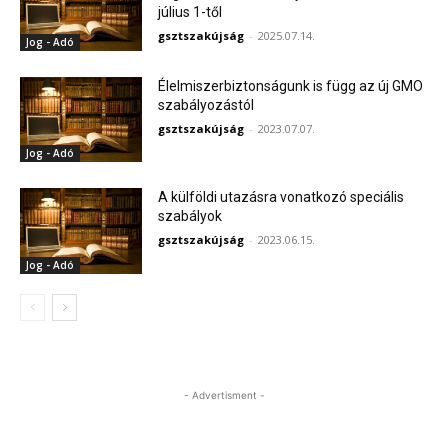
július 1-től
gsztszakújság
-
2025.07.14.
Jog - Adó
Élelmiszerbiztonságunk is függ az új GMO
szabályozástól
gsztszakújság
-
2023.07.07.
Jog - Adó
A külföldi utazásra vonatkozó speciális
szabályok
gsztszakújság
-
2023.06.15.
Jog - Adó
- Advertisment -