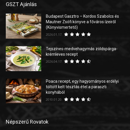
GSZT Ajánlás
Budapest Gasztro – Kordos Szabolcs és
Mautner Zsófi könyve a főváros ízeiről
(Könyvismertető)
2026.01.17.
Tejszínes-medvehagymás zöldspárga-
krémleves recept
2026.04.17.
Poaca recept, egy hagyományos erdélyi
töltött kelt tésztás étel a paraszti
konyhából
2010.01.20.
Népszerű Rovatok