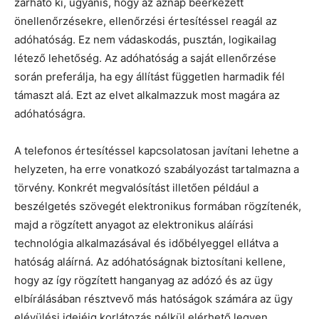
zárható ki, ugyanis, hogy az aznap beérkezett
önellenőrzésekre, ellenőrzési értesítéssel reagál az
adóhatóság. Ez nem vádaskodás, pusztán, logikailag
létező lehetőség. Az adóhatóság a saját ellenőrzése
során preferálja, ha egy állítást független harmadik fél
támaszt alá. Ezt az elvet alkalmazzuk most magára az
adóhatóságra.
A telefonos értesítéssel kapcsolatosan javítani lehetne a
helyzeten, ha erre vonatkozó szabályozást tartalmazna a
törvény. Konkrét megvalósítást illetően például a
beszélgetés szövegét elektronikus formában rögzítenék,
majd a rögzített anyagot az elektronikus aláírási
technológia alkalmazásával és időbélyeggel ellátva a
hatóság aláírná. Az adóhatóságnak biztosítani kellene,
hogy az így rögzített hanganyag az adózó és az ügy
elbírálásában résztvevő más hatóságok számára az ügy
elévülési idejéig korlátozás nélkül elérhető legyen.