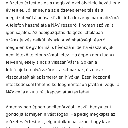
előzetes értesítés és a megbízólevél átvétele között egy
év telt el. Jó lenne, ha az előzetes értesítés és a
megbízólevél átadása közti időt a törvény maximalizálná.
A telefon használata a NAV részéről finoman szólva is
igen sajátos. Az adóigazgatás dolgozói általában
számkijelzés nélkül hívnak. A vámhatósági részről
megjelenik egy formális hívószám, de ha visszahívjuk,
nem létező telefonszámot jelez. Ha éppen nem tudjuk
felvenni, esély sincs a visszahívásra. Sokan a
telefonjukon hívásszűrést alkalmaznak, és eleve
visszautasítják az ismeretlen hívókat. Ezen központi
intézkedéssel lehetne költségmentesen javítani, végül a
NAV célja a kulturált kapcsolattartás lehet.
Amennyiben éppen önellenőrzést készül benyújtani
gondolja át milyen hívást fogad. Ha pedig megkapta az
előzetes értesítést, elgondolkodhat azon, hogy kivel