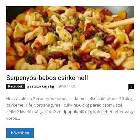
Serpenyős-babos csirkemell
gsztszakújság
-
2010.11.09.
Receptek
0
Hozzávalók a Serpenyős-babos csirkemell elkészítéséhez: 50 dkg
csirkemell1 fej vöröshagyma1 cukkini50 dkg paradicsom2 szál
zeller2 kisebb sárgarépa2 zöldpaprika40 dkg bab (lehet fehér vagy
vörös...
bővebben