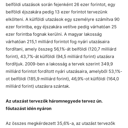
belföldi utazások során fejenként 26 ezer forintot, egy
belföldi éjszakára pedig 13 ezer forintot tervezünk
elkölteni. A külföldi utazások egy személyre számítva 90
ezer forintba, egy éjszakára vetítve pedig várhatóan 25
ezer forintba fognak kerülni. A magyar lakosság
várhatóan 215,1 milliárd forintot fog nyári utazásaira
fordítani, amely összeg 56,1%-át belföldi (120,7 milliárd
forint), 43,7%-át külföldi (94,5 milliárd forint) utazásra
fordítjuk. 2009-ben a lakosság a tervek szerint 349,9
milliárd forintot fordított nyári utazásaira, amelyből 53,1%-
ot belföldi (185,9 milliárd forint), 46,9%-ot külföldi (164,0
milliárd forint) utazásra szántak.
Az utazást tervezők háromnegyede tervez ún.
főutazást idén nyáron
Az összes megkérdezett 35,6%-a, az utazást tervezők