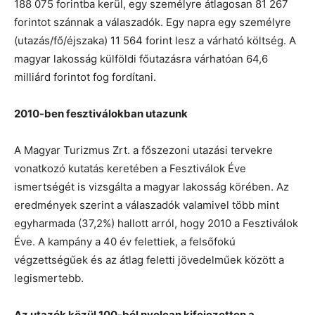
188 075 forintba kerül, egy személyre átlagosan 81 267
forintot szánnak a válaszadók. Egy napra egy személyre
(utazás/fő/éjszaka) 11 564 forint lesz a várható költség. A
magyar lakosság külföldi főutazásra várhatóan 64,6
milliárd forintot fog fordítani.
2010-ben fesztiválokban utazunk
A Magyar Turizmus Zrt. a főszezoni utazási tervekre
vonatkozó kutatás keretében a Fesztiválok Éve
ismertségét is vizsgálta a magyar lakosság körében. Az
eredmények szerint a válaszadók valamivel több mint
egyharmada (37,2%) hallott arról, hogy 2010 a Fesztiválok
Éve. A kampány a 40 év felettiek, a felsőfokú
végzettségűek és az átlag feletti jövedelműek között a
legismertebb.
Az utazók közül 100-ból nyolcan kifejezetten a