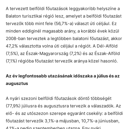
A tervezett belföldi főutazások leggyakoribb helyszíne a
Balaton turisztikai régió lesz, amelyet a belföldi főutazást
tervezők több mint fele (56,7%-a) választ úti céljául. Ez
minden eddiginél magasabb arány, a korábbi évek közül
2008-ban terveztek a legtöbben balatoni főutazást, akkor
47,2% választotta volna úti céljául a régiót. A Dél-Alföld
(7,5%), az Észak-Magyarország (7,2%) és az Észak-Alföld
(7,1%) régióba főutazást tervezők aránya közel hasonló.
Az év legfontosabb utazásának időszaka a július és az
augusztus
A nyári szezoni belföldi főutazások döntő többségét
(77,9%) júliusra és augusztusra tervezik a válaszadók. Az
elő- és az utószezon szerepe egyaránt csekély: a belföldi
főutazást tervezők 3,1%-a májusban, 10,7%-a júniusban,
4,1%-a pedig szeptemberben utazna. Egy nyári