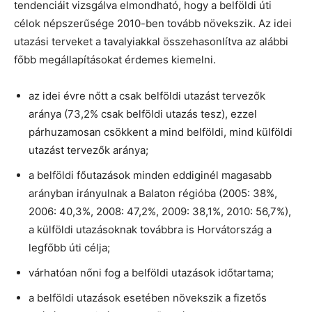
tendenciáit vizsgálva elmondható, hogy a belföldi úti
célok népszerűsége 2010-ben tovább növekszik. Az idei
utazási terveket a tavalyiakkal összehasonlítva az alábbi
főbb megállapításokat érdemes kiemelni.
az idei évre nőtt a csak belföldi utazást tervezők
aránya (73,2% csak belföldi utazás tesz), ezzel
párhuzamosan csökkent a mind belföldi, mind külföldi
utazást tervezők aránya;
a belföldi főutazások minden eddiginél magasabb
arányban irányulnak a Balaton régióba (2005: 38%,
2006: 40,3%, 2008: 47,2%, 2009: 38,1%, 2010: 56,7%),
a külföldi utazásoknak továbbra is Horvátország a
legfőbb úti célja;
várhatóan nőni fog a belföldi utazások időtartama;
a belföldi utazások esetében növekszik a fizetős