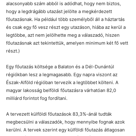
alacsonyabb szám abból is adódhat, hogy nem biztos,
hogy a legdrágább utazást jelölte a megkérdezett
főutazásnak. Ha például több személyből áll a háztartás
és csak egy fő vesz részt egy utazáson, hiába az kerül a
legtöbbe, azt nem jelölhette meg a válaszadó, hiszen
főutazásnak azt tekintettük, amelyen minimum két fő vett
részt.)
Egy főutazás költsége a Balaton és a Dél-Dunántúl
régiókban lesz a legmagasabb. Egy napra viszont az
Észak-Alföld régióban tervezik a legtöbbet költeni. A
magyar lakosság belföldi főutazásra várhatóan 82,0
milliárd forintot fog fordítani.
A tervezett külföldi főutazások 83,3%-ánál tudták
megbecsülni a válaszadók, hogy mennyibe fognak azok
kerülni. A tervek szerint egy külföldi főutazás átlagosan