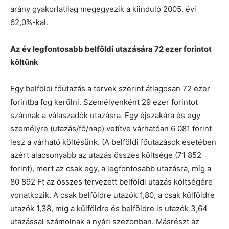
arány gyakorlatilag megegyezik a kiinduló 2005. évi
62,0%-kal.
Az év legfontosabb belföldi utazására 72 ezer forintot
költünk
Egy belföldi főutazás a tervek szerint átlagosan 72 ezer
forintba fog kerülni. Személyenként 29 ezer forintot
szánnak a válaszadók utazásra. Egy éjszakára és egy
személyre (utazás/fő/nap) vetítve várhatóan 6 081 forint
lesz a várható költésünk. (A belföldi főutazások esetében
azért alacsonyabb az utazás összes költsége (71 852
forint), mert az csak egy, a legfontosabb utazásra, míg a
80 892 Ft az összes tervezett belföldi utazás költségére
vonatkozik. A csak belföldre utazók 1,80, a csak külföldre
utazók 1,38, míg a külföldre és belföldre is utazók 3,64
utazással számolnak a nyári szezonban. Másrészt az