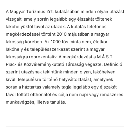
A Magyar Turizmus Zrt. kutatásában minden olyan utazást
vizsgált, amely során legalább egy éjszakát töltenek
lakóhelyüktől távol az utazók. A kutatás telefonos
megkérdezéssel történt 2010 májusában a magyar
lakosság körében. Az 1000 fős minta nem, életkor,
lakóhely és településszerkezet szerint a magyar
lakosságra reprezentatív. A megkérdezést a M.Á.S.T.
Piac- és Közvéleménykutató Társaság végezte. Definíció
szerint utazásnak tekintünk minden olyan, lakóhelyen
kívüli településre történő helyváltoztatást, amelynek
során a háztartás valamely tagja legalább egy éjszakát
távol töltött otthonától és célja nem napi vagy rendszeres
munkavégzés, illetve tanulás.