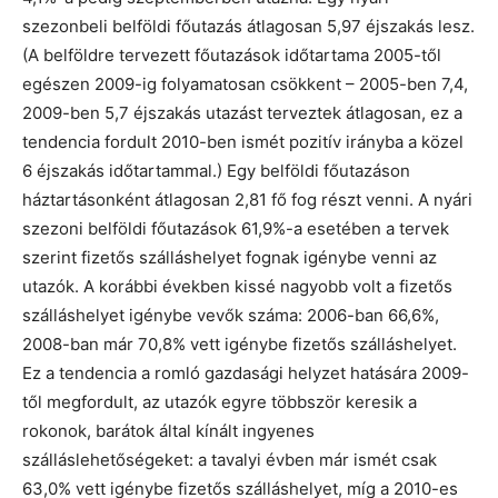
szezonbeli belföldi főutazás átlagosan 5,97 éjszakás lesz.
(A belföldre tervezett főutazások időtartama 2005-től
egészen 2009-ig folyamatosan csökkent – 2005-ben 7,4,
2009-ben 5,7 éjszakás utazást terveztek átlagosan, ez a
tendencia fordult 2010-ben ismét pozitív irányba a közel
6 éjszakás időtartammal.) Egy belföldi főutazáson
háztartásonként átlagosan 2,81 fő fog részt venni. A nyári
szezoni belföldi főutazások 61,9%-a esetében a tervek
szerint fizetős szálláshelyet fognak igénybe venni az
utazók. A korábbi években kissé nagyobb volt a fizetős
szálláshelyet igénybe vevők száma: 2006-ban 66,6%,
2008-ban már 70,8% vett igénybe fizetős szálláshelyet.
Ez a tendencia a romló gazdasági helyzet hatására 2009-
től megfordult, az utazók egyre többször keresik a
rokonok, barátok által kínált ingyenes
szálláslehetőségeket: a tavalyi évben már ismét csak
63,0% vett igénybe fizetős szálláshelyet, míg a 2010-es