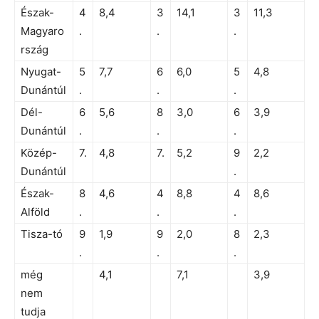
Észak-
4
8,4
3
14,1
3
11,3
Magyaro
.
.
.
rszág
Nyugat-
5
7,7
6
6,0
5
4,8
Dunántúl
.
.
.
Dél-
6
5,6
8
3,0
6
3,9
Dunántúl
.
.
.
Közép-
7.
4,8
7.
5,2
9
2,2
Dunántúl
.
Észak-
8
4,6
4
8,8
4
8,6
Alföld
.
.
.
Tisza-tó
9
1,9
9
2,0
8
2,3
.
.
.
még
4,1
7,1
3,9
nem
tudja