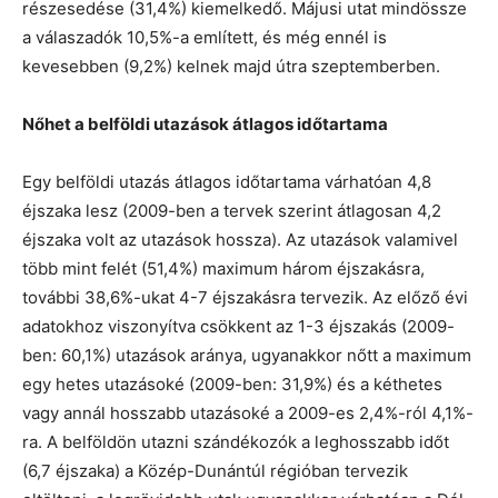
részesedése (31,4%) kiemelkedő. Májusi utat mindössze
a válaszadók 10,5%-a említett, és még ennél is
kevesebben (9,2%) kelnek majd útra szeptemberben.
Nőhet a belföldi utazások átlagos időtartama
Egy belföldi utazás átlagos időtartama várhatóan 4,8
éjszaka lesz (2009-ben a tervek szerint átlagosan 4,2
éjszaka volt az utazások hossza). Az utazások valamivel
több mint felét (51,4%) maximum három éjszakásra,
további 38,6%-ukat 4-7 éjszakásra tervezik. Az előző évi
adatokhoz viszonyítva csökkent az 1-3 éjszakás (2009-
ben: 60,1%) utazások aránya, ugyanakkor nőtt a maximum
egy hetes utazásoké (2009-ben: 31,9%) és a kéthetes
vagy annál hosszabb utazásoké a 2009-es 2,4%-ról 4,1%-
ra. A belföldön utazni szándékozók a leghosszabb időt
(6,7 éjszaka) a Közép-Dunántúl régióban tervezik