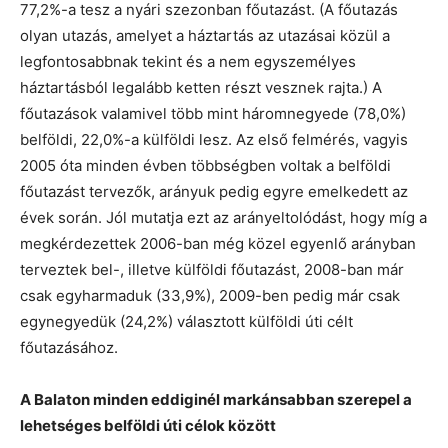
77,2%-a tesz a nyári szezonban főutazást. (A főutazás
olyan utazás, amelyet a háztartás az utazásai közül a
legfontosabbnak tekint és a nem egyszemélyes
háztartásból legalább ketten részt vesznek rajta.) A
főutazások valamivel több mint háromnegyede (78,0%)
belföldi, 22,0%-a külföldi lesz. Az első felmérés, vagyis
2005 óta minden évben többségben voltak a belföldi
főutazást tervezők, arányuk pedig egyre emelkedett az
évek során. Jól mutatja ezt az arányeltolódást, hogy míg a
megkérdezettek 2006-ban még közel egyenlő arányban
terveztek bel-, illetve külföldi főutazást, 2008-ban már
csak egyharmaduk (33,9%), 2009-ben pedig már csak
egynegyedük (24,2%) választott külföldi úti célt
főutazásához.
A Balaton minden eddiginél markánsabban szerepel a
lehetséges belföldi úti célok között