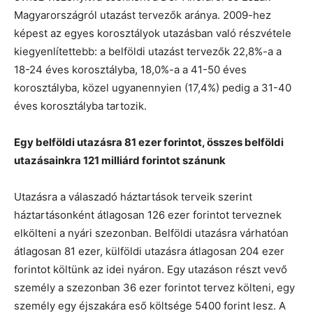
Magyarországról utazást tervezők aránya. 2009-hez
képest az egyes korosztályok utazásban való részvétele
kiegyenlítettebb: a belföldi utazást tervezők 22,8%-a a
18-24 éves korosztályba, 18,0%-a a 41-50 éves
korosztályba, közel ugyanennyien (17,4%) pedig a 31-40
éves korosztályba tartozik.
Egy belföldi utazásra 81 ezer forintot, összes belföldi
utazásainkra 121 milliárd forintot szánunk
Utazásra a válaszadó háztartások terveik szerint
háztartásonként átlagosan 126 ezer forintot terveznek
elkölteni a nyári szezonban. Belföldi utazásra várhatóan
átlagosan 81 ezer, külföldi utazásra átlagosan 204 ezer
forintot költünk az idei nyáron. Egy utazáson részt vevő
személy a szezonban 36 ezer forintot tervez költeni, egy
személy egy éjszakára eső költsége 5400 forint lesz. A