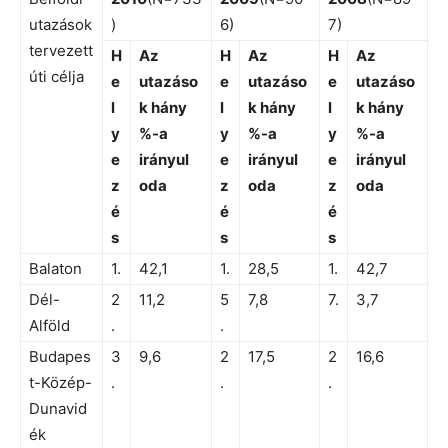
utazások
)
6)
7)
tervezett
H
Az
H
Az
H
Az
úti célja
e
utazáso
e
utazáso
e
utazáso
l
k hány
l
k hány
l
k hány
y
%-a
y
%-a
y
%-a
e
irányul
e
irányul
e
irányul
z
oda
z
oda
z
oda
é
é
é
s
s
s
Balaton
1.
42,1
1.
28,5
1.
42,7
Dél-
2
11,2
5
7,8
7.
3,7
Alföld
.
.
Budapes
3
9,6
2
17,5
2
16,6
t-Közép-
.
.
.
Dunavid
ék