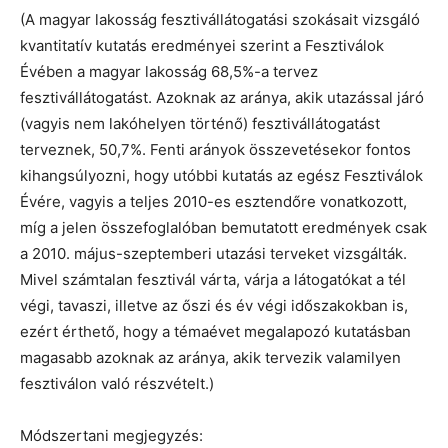
(A magyar lakosság fesztivállátogatási szokásait vizsgáló
kvantitatív kutatás eredményei szerint a Fesztiválok
Évében a magyar lakosság 68,5%-a tervez
fesztivállátogatást. Azoknak az aránya, akik utazással járó
(vagyis nem lakóhelyen történő) fesztivállátogatást
terveznek, 50,7%. Fenti arányok összevetésekor fontos
kihangsúlyozni, hogy utóbbi kutatás az egész Fesztiválok
Évére, vagyis a teljes 2010-es esztendőre vonatkozott,
míg a jelen összefoglalóban bemutatott eredmények csak
a 2010. május-szeptemberi utazási terveket vizsgálták.
Mivel számtalan fesztivál várta, várja a látogatókat a tél
végi, tavaszi, illetve az őszi és év végi időszakokban is,
ezért érthető, hogy a témaévet megalapozó kutatásban
magasabb azoknak az aránya, akik tervezik valamilyen
fesztiválon való részvételt.)
Módszertani megjegyzés: