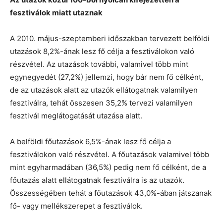
fesztiválok miatt utaznak
A 2010. május-szeptemberi időszakban tervezett belföldi
utazások 8,2%-ának lesz fő célja a fesztiválokon való
részvétel. Az utazások további, valamivel több mint
egynegyedét (27,2%) jellemzi, hogy bár nem fő célként,
de az utazások alatt az utazók ellátogatnak valamilyen
fesztiválra, tehát összesen 35,2% tervezi valamilyen
fesztivál meglátogatását utazása alatt.
A belföldi főutazások 6,5%-ának lesz fő célja a
fesztiválokon való részvétel. A főutazások valamivel több
mint egyharmadában (36,5%) pedig nem fő célként, de a
főutazás alatt ellátogatnak fesztiválra is az utazók.
Összességében tehát a főutazások 43,0%-ában játszanak
fő- vagy mellékszerepet a fesztiválok.