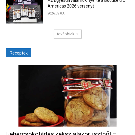
Az Egyesült Államok nyerte a Bocuse d’Or
Americas 2026 versenyt
2026.08.03.
továbbiak
Receptek
Fehércsokoládés keksz alakorlisztből –