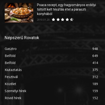
Poaca recept, egy hagyományos erdélyi
töltött kelt tésztás étel a paraszti
konyhából
2010.01.20.
Népszerű Rovatok
Gasztro
948
Belföld
649
Belföld
414
Kiutaztatás
375
Fesztivál
312
Közélet
189
Személyi hírek
159
Rövid hírek
152