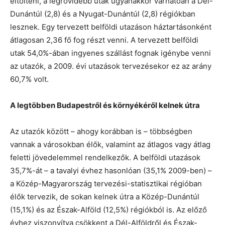
eltölteni, a legrövidebb utak ugyanakkor várhatóan a Dél-
Dunántúl (2,8) és a Nyugat-Dunántúl (2,8) régiókban
lesznek. Egy tervezett belföldi utazáson háztartásonként
átlagosan 2,36 fő fog részt venni. A tervezett belföldi
utak 54,0%-ában ingyenes szállást fognak igénybe venni
az utazók, a 2009. évi utazások tervezésekor ez az arány
60,7% volt.
A legtöbben Budapestről és környékéről kelnek útra
Az utazók között – ahogy korábban is – többségben
vannak a városokban élők, valamint az átlagos vagy átlag
feletti jövedelemmel rendelkezők. A belföldi utazások
35,7%-át – a tavalyi évhez hasonlóan (35,1% 2009-ben) –
a Közép-Magyarország tervezési-statisztikai régióban
élők tervezik, de sokan kelnek útra a Közép-Dunántúl
(15,1%) és az Észak-Alföld (12,5%) régiókból is. Az előző
évhez viszonyítva csökkent a Dél-Alföldről és Észak-