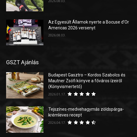
2026.08.03.
Az Egyesült Államok nyerte a Bocuse d’Or
Americas 2026 versenyt
2026.08.03.
GSZT Ajánlás
Budapest Gasztro – Kordos Szabolcs és
Mautner Zsófi könyve a főváros ízeiről
(Könyvismertető)
2026.01.17.
Tejszínes-medvehagymás zöldspárga-
krémleves recept
2026.04.17.