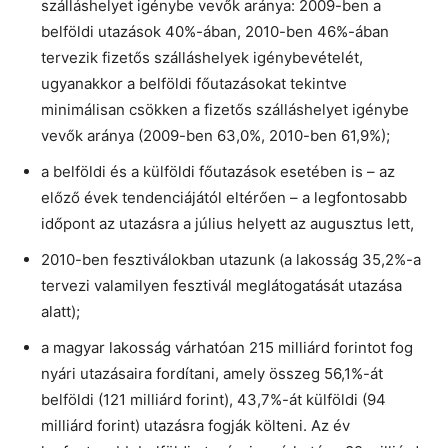
szálláshelyet igénybe vevők aránya: 2009-ben a
belföldi utazások 40%-ában, 2010-ben 46%-ában
tervezik fizetős szálláshelyek igénybevételét,
ugyanakkor a belföldi főutazásokat tekintve
minimálisan csökken a fizetős szálláshelyet igénybe
vevők aránya (2009-ben 63,0%, 2010-ben 61,9%);
a belföldi és a külföldi főutazások esetében is – az
előző évek tendenciájától eltérően – a legfontosabb
időpont az utazásra a július helyett az augusztus lett,
2010-ben fesztiválokban utazunk (a lakosság 35,2%-a
tervezi valamilyen fesztivál meglátogatását utazása
alatt);
a magyar lakosság várhatóan 215 milliárd forintot fog
nyári utazásaira fordítani, amely összeg 56,1%-át
belföldi (121 milliárd forint), 43,7%-át külföldi (94
milliárd forint) utazásra fogják költeni. Az év