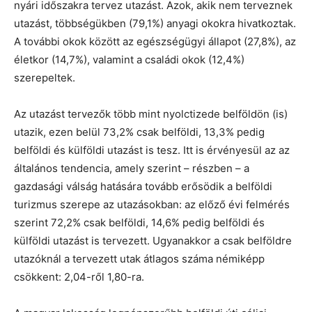
nyári időszakra tervez utazást. Azok, akik nem terveznek
utazást, többségükben (79,1%) anyagi okokra hivatkoztak.
A további okok között az egészségügyi állapot (27,8%), az
életkor (14,7%), valamint a családi okok (12,4%)
szerepeltek.
Az utazást tervezők több mint nyolctizede belföldön (is)
utazik, ezen belül 73,2% csak belföldi, 13,3% pedig
belföldi és külföldi utazást is tesz. Itt is érvényesül az az
általános tendencia, amely szerint – részben – a
gazdasági válság hatására tovább erősödik a belföldi
turizmus szerepe az utazásokban: az előző évi felmérés
szerint 72,2% csak belföldi, 14,6% pedig belföldi és
külföldi utazást is tervezett. Ugyanakkor a csak belföldre
utazóknál a tervezett utak átlagos száma némiképp
csökkent: 2,04-ről 1,80-ra.