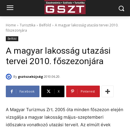
Home
Turisztika
Belföld
A magyar lakosság utazási tervei 2010.
főszezonjára
Belföld
A magyar lakosság utazási
tervei 2010. főszezonjára
By
gsztszakújság
2010.06.20.
Facebook
X
Pinterest
A Magyar Turizmus Zrt. 2005 óta minden főszezon elején
vizsgálja a magyar lakosság május-szeptemberi
időszakra vonatkozó utazási terveit. Az elmúlt évek