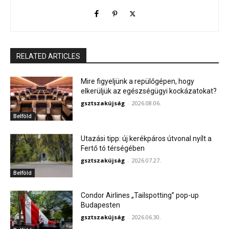
RELATED ARTICLES
Mire figyeljünk a repülőgépen, hogy
elkerüljük az egészségügyi kockázatokat?
gsztszakújság
-
2026.08.06.
Belföld
Utazási tipp: új kerékpáros útvonal nyílt a
Fertő tó térségében
gsztszakújság
-
2026.07.27.
Belföld
Condor Airlines „Tailspotting” pop-up
Budapesten
gsztszakújság
-
2026.06.30.