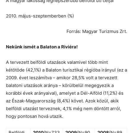
A magyar lakosság legnépszerűbb belföldi úti céljai
2010. május-szeptemberben (%)
Forrás: Magyar Turizmus Zrt.
Nekünk ismét a Balaton a Riviéra!
A tervezett belföldi utazások valamivel több mint
kétötöde (42,1%) a Balaton turisztikai régióba irányul (ez a
2009. évet leszámítva – amikor 28,5% volt a tervezett
balatoni utazások aránya – körülbelül megegyezik a
korábbi évek arányaival), amelyet a Dél-Alföld (11,2%) és
az Észak-Magyarország (8,4%) követ. Azok közül, akik
belföldi utazást terveznek, 4,1% még nem döntött arról,
hogy pontosan hová utazik.
Belföldi
2010
(N=733
2009
(N=90
2008
(N=89