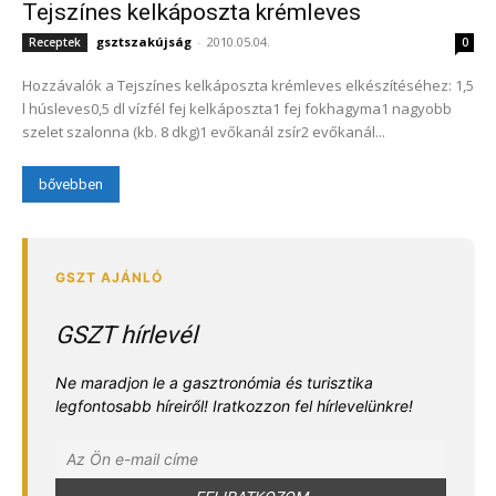
Tejszínes kelkáposzta krémleves
gsztszakújság
-
2010.05.04.
Receptek
0
Hozzávalók a Tejszínes kelkáposzta krémleves elkészítéséhez: 1,5
l húsleves0,5 dl vízfél fej kelkáposzta1 fej fokhagyma1 nagyobb
szelet szalonna (kb. 8 dkg)1 evőkanál zsír2 evőkanál...
bővebben
GSZT hírlevél
Ne maradjon le a gasztronómia és turisztika
legfontosabb híreiről! Iratkozzon fel hírlevelünkre!