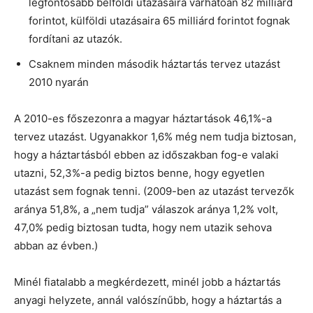
legfontosabb belföldi utazásaira várhatóan 82 milliárd
forintot, külföldi utazásaira 65 milliárd forintot fognak
fordítani az utazók.
Csaknem minden második háztartás tervez utazást
2010 nyarán
A 2010-es főszezonra a magyar háztartások 46,1%-a
tervez utazást. Ugyanakkor 1,6% még nem tudja biztosan,
hogy a háztartásból ebben az időszakban fog-e valaki
utazni, 52,3%-a pedig biztos benne, hogy egyetlen
utazást sem fognak tenni. (2009-ben az utazást tervezők
aránya 51,8%, a „nem tudja” válaszok aránya 1,2% volt,
47,0% pedig biztosan tudta, hogy nem utazik sehova
abban az évben.)
Minél fiatalabb a megkérdezett, minél jobb a háztartás
anyagi helyzete, annál valószínűbb, hogy a háztartás a