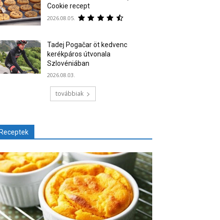
Cookie recept
2026.08.05.
Tadej Pogačar öt kedvenc
kerékpáros útvonala
Szlovéniában
2026.08.03.
továbbiak
Receptek