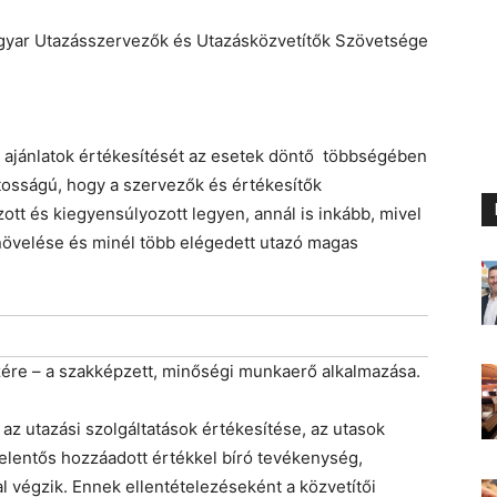
si ajánlatok értékesítését az esetek döntő többségében
ntosságú, hogy a szervezők és értékesítők
t és kiegyensúlyozott legyen, annál is inkább, mivel
 növelése és minél több elégedett utazó magas
zére – a szakképzett, minőségi munkaerő alkalmazása.
 az utazási szolgáltatások értékesítése, az utasok
jelentős hozzáadott értékkel bíró tevékenység,
végzik. Ennek ellentételezéseként a közvetítői