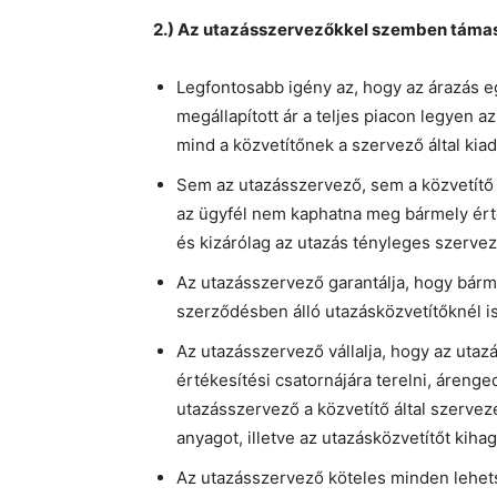
2.) Az utazásszervezőkkel szemben támas
Legfontosabb igény az, hogy az árazás e
megállapított ár a teljes piacon legyen 
mind a közvetítőnek a szervező által kia
Sem az utazásszervező, sem a közvetítő
az ügyfél nem kaphatna meg bármely érté
és kizárólag az utazás tényleges szervez
Az utazásszervező garantálja, hogy bárm
szerződésben álló utazásközvetítőknél is
Az utazásszervező vállalja, hogy az utazá
értékesítési csatornájára terelni, áreng
utazásszervező a közvetítő által szerve
anyagot, illetve az utazásközvetítőt kiha
Az utazásszervező köteles minden lehets