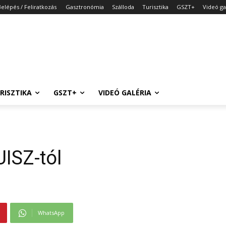
Belépés / Feliratkozás
Gasztronómia
Szálloda
Turisztika
GSZT+
Videó ga
RISZTIKA
GSZT+
VIDEÓ GALÉRIA
UISZ-tól
WhatsApp