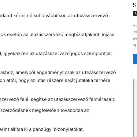
S
R
atot kérés nélkül továbbítson az utazásszervező
Ho
le
k esetén az utazásszervező megbízottjaként, lojális
ev
ap
it, igyekezzen az utazásszervező jogos szempontjait
árakhoz, amelyből engedményt csak az utazásszervező
n attól, hogy az utas részére saját jutaléka terhére
szervező felé, segítse az utazásszervező felméréseit.
i szerződésnek megfelelően továbbítsa az
nt állítsa ki a pénzügyi bizonylatokat.