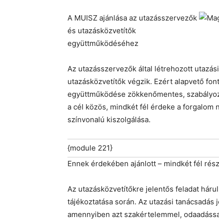
A MUISZ ajánlása az utazásszervezők
és utazásközvetítők
együttműködéséhez
Az utazásszervezők által létrehozott utazá
utazásközvetítők végzik. Ezért alapvető fo
együttműködése zökkenőmentes, szabályozot
a cél közös, mindkét fél érdeke a forgalom
színvonalú kiszolgálása.
{module 221}
Ennek érdekében ajánlott – mindkét fél rés
Az utazásközvetítőkre jelentős feladat hárul
tájékoztatása során. Az utazási tanácsadás 
amennyiben azt szakértelemmel, odaadással 