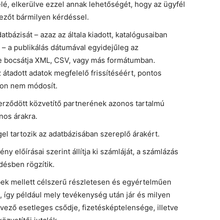
lé, elkerülve ezzel annak lehetőségét, hogy az ügyfél
ezőt bármilyen kérdéssel.
atbázisát – azaz az általa kiadott, katalógusaiban
 – a publikálás dátumával egyidejűleg az
re bocsátja XML, CSV, vagy más formátumban.
 átadott adatok megfelelő frissítéséért, pontos
okon nem módosít.
erződött közvetítő partnerének azonos tartalmú
onos árakra.
el tartozik az adatbázisában szereplő árakért.
y előírásai szerint állítja ki számláját, a számlázás
désben rögzítik.
ek mellett célszerű részletesen és egyértelműen
, így például mely tevékenység után jár és milyen
rvező esetleges csődje, fizetésképtelensége, illetve