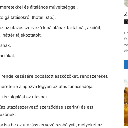
smeretekkel és általános műveltséggel.
Z
gáltatásokról (hotel, stb.).
R
az az utazásszervező kínálatának tartalmát, akcióit,
Ho
háttér tájékoztatóit.
fe
ze
asnak.
db
ációkat.
al rendelkezésére bocsátott eszközöket, rendszereket.
mereteire alapozva legyen az utas tanácsadója.
 kiszolgálást az utasnak.
(az utazásszervező szerződése szerint) és ezt
vezőnek.
 tartsa be az utazásszervező szabályait, melyeket az