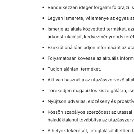
Rendelkezzen idegenforgalmi földrajzi i
Legyen ismerete, véleménye az egyes szol
Ismerje az általa közvetített terméket, az
árkonstrukcióját, kedvezményrendszerét, 
Ezekről önállóan adjon információt az ut
Folyamatosan kövesse az aktuális inform
Tudjon ajánlani terméket.
Aktívan használja az utazásszervező ált
Törekedjen magabiztos kiszolgálásra, is
Nyújtson udvarias, előzékeny és proaktív
Kössön szabályos szerződést az utassal 
haladéktalanul továbbítsa az utazásszer
A helyek lekérését, lefoglalását illetően