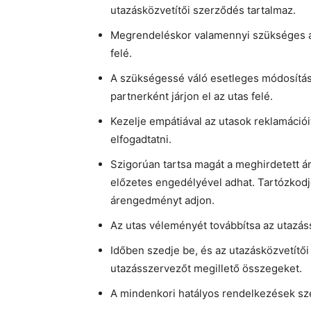
utazásközvetítői szerződés tartalmaz.
Megrendeléskor valamennyi szükséges ad
felé.
A szükségessé váló esetleges módosításo
partnerként járjon el az utas felé.
Kezelje empátiával az utasok reklamáció
elfogadtatni.
Szigorúan tartsa magát a meghirdetett 
előzetes engedélyével adhat. Tartózkodjo
árengedményt adjon.
Az utas véleményét továbbítsa az utazás
Időben szedje be, és az utazásközvetítő
utazásszervezőt megillető összegeket.
A mindenkori hatályos rendelkezések szeri