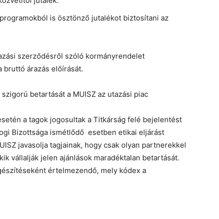
özvetítői jutalék.
programokból is ösztönző jutalékot biztosítani az
tazási szerződésről szóló kormányrendelet
bruttó árazás előírását.
 szigorú betartását a MUISZ az utazási piac
etén a tagok jogosultak a Titkárság felé bejelentést
ogi Bizottsága ismétlődő esetben etikai eljárást
SZ javasolja tagjainak, hogy csak olyan partnerekkel
 vállalják jelen ajánlások maradéktalan betartását.
egészítéseként értelmezendő, mely kódex a