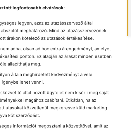
ztott legfontosabb elvárások:
gységes legyen, azaz az utazásszervező által
az abszolút meghatározó. Mind az utazásszervezőnek,
dott árakon kötelező az utazások értékesítése.
 nem adhat olyan ad hoc extra árengedményt, amelyet
kesítési ponton. Ez alapján az árakat minden esetben
ője állapíthatja meg.
ilyen általa meghirdetett kedvezményt a vele
 igénybe lehet venni.
sközvetítő által hozott ügyfelet nem kísérli meg saját
edményekkel magához csábítani. Etikátlan, ha az
zett utasokat közvetlenül megkeresve küld marketing
gyva köt szerződést.
éges információt megosztani a közvetítővel, amit az