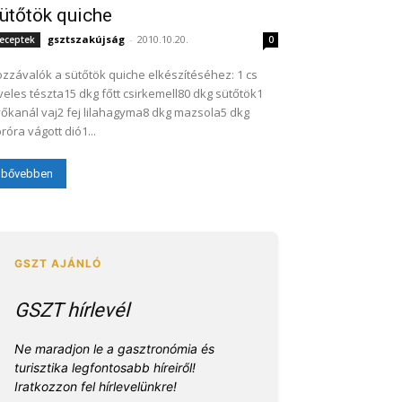
ütőtök quiche
gsztszakújság
-
2010.10.20.
eceptek
0
zzávalók a sütőtök quiche elkészítéséhez: 1 cs
veles tészta15 dkg főtt csirkemell80 dkg sütőtök1
őkanál vaj2 fej lilahagyma8 dkg mazsola5 dkg
róra vágott dió1...
bővebben
GSZT hírlevél
Ne maradjon le a gasztronómia és
turisztika legfontosabb híreiről!
Iratkozzon fel hírlevelünkre!