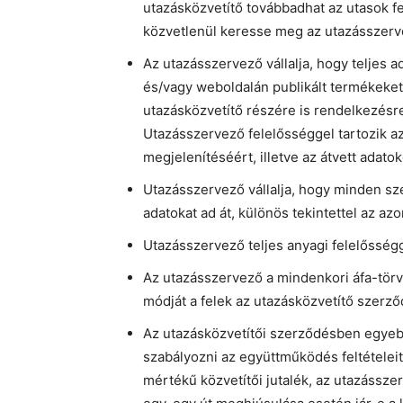
utazásközvetítő továbbadhat az utasok fe
közvetlenül keresse meg az utazásszerv
Az utazásszervező vállalja, hogy teljes ad
és/vagy weboldalán publikált termékeket
utazásközvetítő részére is rendelkezés
Utazásszervező felelősséggel tartozik az
megjelenítéséért, illetve az átvett adat
Utazásszervező vállalja, hogy minden sz
adatokat ad át, különös tekintettel az az
Utazásszervező teljes anyagi felelősségg
Az utazásszervező a mindenkori áfa-törvén
módját a felek az utazásközvetítő szerző
Az utazásközvetítői szerződésben egyeb
szabályozni az együttműködés feltételeit
mértékű közvetítői jutalék, az utazássze