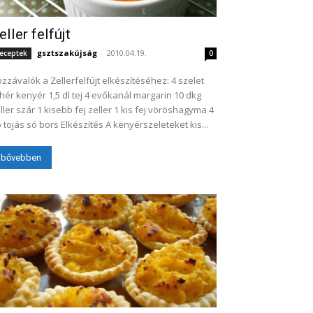
eller felfújt
gsztszakújság
-
2010.04.19.
eceptek
0
zzávalók a Zellerfelfújt elkészítéséhez: 4 szelet
hér kenyér 1,5 dl tej 4 evőkanál margarin 10 dkg
ller szár 1 kisebb fej zeller 1 kis fej vöröshagyma 4
 tojás só bors Elkészítés A kenyérszeleteket kis...
bővebben