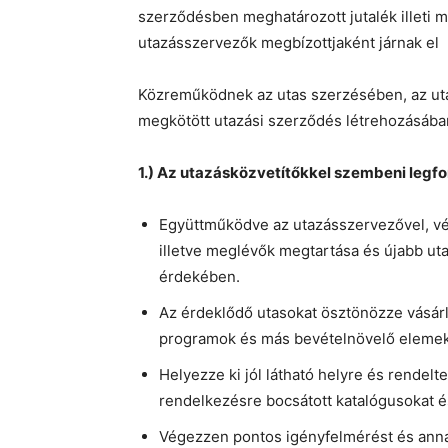
szerződésben meghatározott jutalék illeti m
utazásszervezők megbízottjaként járnak el
Közreműködnek az utas szerzésében, az uta
megkötött utazási szerződés létrehozásában
1.) Az utazásközvetítőkkel szembeni legf
Együttműködve az utazásszervezővel, vé
illetve meglévők megtartása és újabb ut
érdekében.
Az érdeklődő utasokat ösztönözze vásárlá
programok és más bevételnövelő elemek
Helyezze ki jól látható helyre és rendel
rendelkezésre bocsátott katalógusokat é
Végezzen pontos igényfelmérést és annak