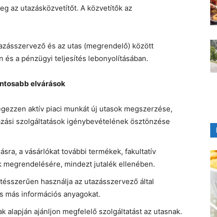
eg az utazásközvetítőt. A közvetítők az
zásszervező és az utas (megrendelő) között
 és a pénzügyi teljesítés lebonyolításában.
ontosabb elvárások
gezzen aktív piaci munkát új utasok megszerzése,
azási szolgáltatások igénybevételének ösztönzése
sra, a vásárlókat további termékek, fakultatív
 megrendelésére, mindezt jutalék ellenében.
tetésszerűen használja az utazásszervező által
s más információs anyagokat.
 alapján ajánljon megfelelő szolgáltatást az utasnak.