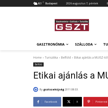
C
2026 augusztus 7, péntek
6.1
Budapest
GASZTRONÓMIA
SZÁLLODA
TU
Home
Turisztika
Belföld
Etikai ajánlás a MUISZ-tól
Belföld
Etikai ajánlás a M
By
gsztszakújság
2011.08.03.
Facebook
X
Pinterest