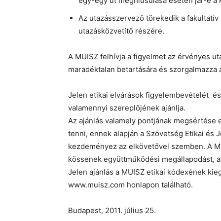
egy-egy út meghiúsulása esetén jár-e a k
Az utazásszervező törekedik a fakultatív 
utazásközvetítő részére.
A MUISZ felhívja a figyelmet az érvényes u
maradéktalan betartására és szorgalmazza a 
Jelen etikai elvárások figyelembevételét és
valamennyi szereplőjének ajánlja.
Az ajánlás valamely pontjának megsértése es
tenni, ennek alapján a Szövetség Etikai és J
kezdeményez az elkövetővel szemben. A MUI
kössenek együttműködési megállapodást, akik
Jelen ajánlás a MUISZ etikai kódexének ki
www.muisz.com honlapon található.
Budapest, 2011. július 25.