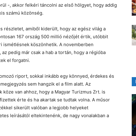
l -, akkor felkéri táncolni az első hölgyet, hogy addig
 kis számú közönség.
 részletet, amiből kiderült, hogy az egész világ a
ontosan 167 ország 500 millió nézőjét értik, utóbbit
i ismétlésnek köszönhetik. A novemberben
, az pedig már csak a hab a tortán, hogy a régióba
k el forgatni.
omozó riport, sokkal inkább egy könnyed, érdekes és
 megjegyzés sem hangzik el a film alatt. Az
k köze van ahhoz, hogy a Magyar Turizmus Zrt. is
fizettek érte és ha akartak se tudtak volna. A műsor
ékkel sikerült valóban a legjobb helyeket
tes leírásától eltekintenénk, de nagy vonalakban a