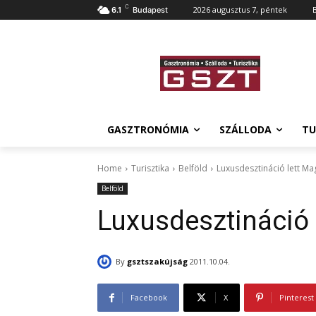
C
2026 augusztus 7, péntek
6.1
Budapest
GASZTRONÓMIA
SZÁLLODA
TU
Home
Turisztika
Belföld
Luxusdesztináció lett M
Belföld
Luxusdesztináció 
By
gsztszakújság
2011.10.04.
Facebook
X
Pinterest