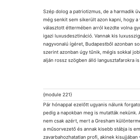
Szép dolog a patriotizmus, de a harmadik üv
még senkit sem sikerült azon kapni, hogy a
választott éttermében arról kezdte volna 
igazi luxusdesztináció. Vannak kis luxussz
nagyvonalú ígéret, Budapestből azonban so
szerint azonban úgy tűnik, mégis sokkal job
alján rossz szögben álló langusztafarokra i
{module 221}
Pár hónappal ezelőtt ugyanis nálunk forgato
pedig a napokban meg is mutatták nekünk. 
nem csak azért, mert a Gresham különtermét
a műsorvezető és annak kisebb stábja is e
zavarbahozhatatlan profi, akinek kisujjában