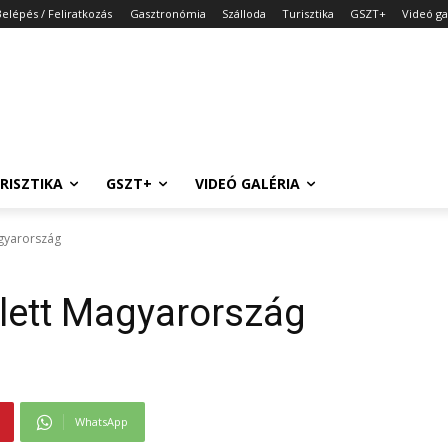
Belépés / Feliratkozás
Gasztronómia
Szálloda
Turisztika
GSZT+
Videó ga
RISZTIKA
GSZT+
VIDEÓ GALÉRIA
agyarország
lett Magyarország
WhatsApp