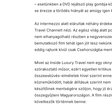
– esetünkben a DVD lejátszó play gombja körü
se érezze a törődés hiányát az amúgy igen
Az intermezzo alatt elárultak néhány érdekes
Travel Channelt nézi. Az egész világ alatt p
nem elhanyagolható részben a negyvenszer
bemutatkozó film tehát igen jót tesz nekünk
eddig rajtunk kívül csak Csehországba mente
Mivel az Inside Luxury Travel nem egy okny
szórakoztató műsor, ezért egyetlen kritikus
összeesküvés-elméletek hívei szerint enne
közreműködött, habár állításuk szerint nem 
készítőinek mentségére szóljon, hogy jó érz
összegyűjteni Magyarországon. A film részle
következők történnek benne: