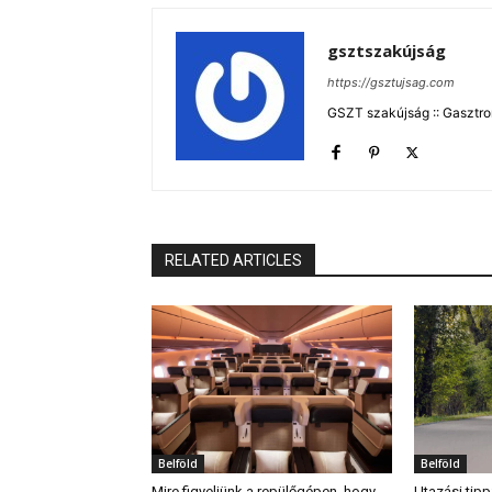
gsztszakújság
https://gsztujsag.com
GSZT szakújság :: Gasztron
RELATED ARTICLES
Belföld
Belföld
Mire figyeljünk a repülőgépen, hogy
Utazási tipp