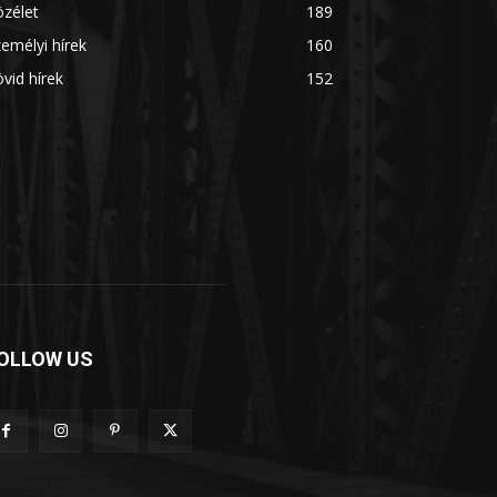
zélet
189
emélyi hírek
160
vid hírek
152
OLLOW US