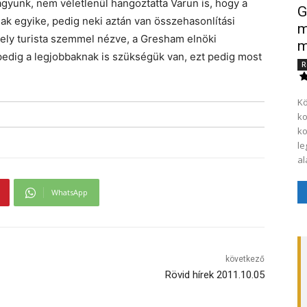
gyunk, nem véletlenül hangoztatta Varun is, hogy a
G
k egyike, pedig neki aztán van összehasonlítási
m
hely turista szemmel nézve, a Gresham elnöki
m
pedig a legjobbaknak is szükségük van, ezt pedig most
R
Kö
ko
ko
le
al
WhatsApp
következő
Rövid hírek 2011.10.05