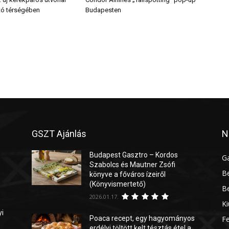
ő tó térségében
Budapesten
GSZT Ajánlás
N
Budapest Gasztro – Kordos
G
Szabolcs és Mautner Zsófi
Be
könyve a főváros ízeiről
(Könyvismertető)
Be
2026.01.17.
Ki
yi
Poaca recept, egy hagyományos
Fe
erdélyi töltött kelt tésztás étel a