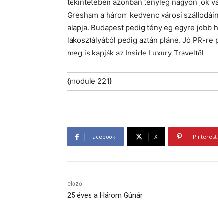
tekintetében azonban tényleg nagyon jók va
Gresham a három kedvenc városi szállodáina
alapja. Budapest pedig tényleg egyre jobb 
lakosztályából pedig aztán pláne. Jó PR-re 
meg is kapják az Inside Luxury Traveltől.
{module 221}
Facebook
X
Pinterest
előző
25 éves a Három Gúnár