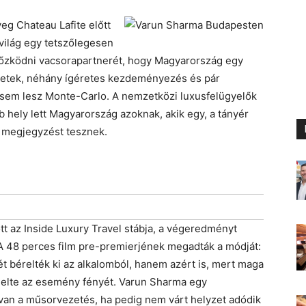
eg Chateau Lafite előtt
 világ egy tetszőlegesen
győzködni vacsorapartnerét, hogy Magyarország egy
igetek, néhány ígéretes kezdeményezés és pár
sem lesz Monte-Carlo. A nemzetközi luxusfelügyelők
b hely lett Magyarország azoknak, akik egy, a tányér
s megjegyzést tesznek.
tt az Inside Luxury Travel stábja, a végeredményt
A 48 perces film pre-premierjének megadták a módját:
 bérelték ki az alkalomból, hanem azért is, mert maga
melte az esemény fényét. Varun Sharma egy
 van a műsorvezetés, ha pedig nem várt helyzet adódik