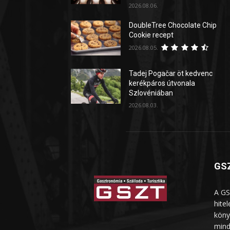
2026.08.06.
DoubleTree Chocolate Chip
Cookie recept
2026.08.05.
Tadej Pogačar öt kedvenc
kerékpáros útvonala
Szlovéniában
2026.08.03.
GSZ
A GS
hite
köny
mind