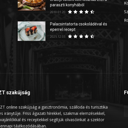
Kö
paraszti konyhából
Sz
2010.01.20.
Rö
Palacsintatorta csokoládéval és
eperrel recept
2025.12.03.
T szakújság
F
ZT online szakújság a gasztronómia, szálloda és turisztika
les iránytűje. Friss ágazati hírekkel, szakmai elemzésekkel,
vajánlókkal és receptekkel segítjük olvasóinkat a szektor
ennapi tájékozódásában.