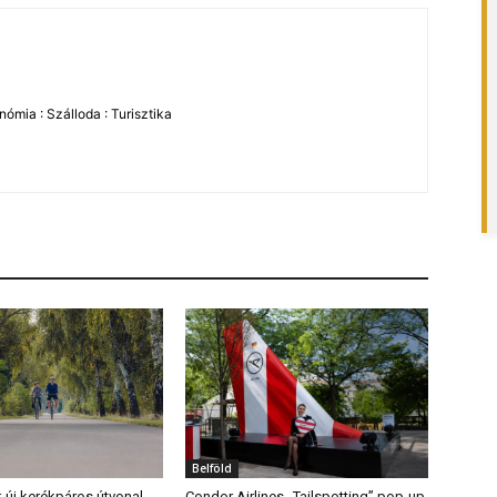
ómia : Szálloda : Turisztika
Belföld
: új kerékpáros útvonal
Condor Airlines „Tailspotting” pop-up