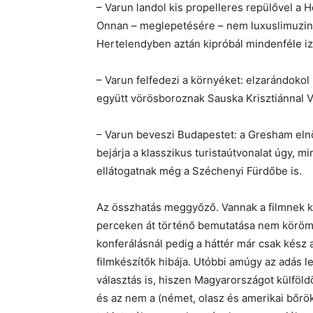
– Varun landol kis propelleres repülővel a H
Onnan – meglepetésére – nem luxuslimuzinna
Hertelendyben aztán kipróbál mindenféle izg
– Varun felfedezi a környéket: elzarándokol
együtt vörösboroznak Sauska Krisztiánnal V
– Varun beveszi Budapestet: a Gresham elnö
bejárja a klasszikus turistaútvonalat úgy, m
ellátogatnak még a Széchenyi Fürdőbe is.
Az összhatás meggyőző. Vannak a filmnek ki
perceken át történő bemutatása nem körömr
konferálásnál pedig a háttér már csak kész
filmkészítők hibája. Utóbbi amúgy az adás 
választás is, hiszen Magyarországot külföld
és az nem a (német, olasz és amerikai bőrök