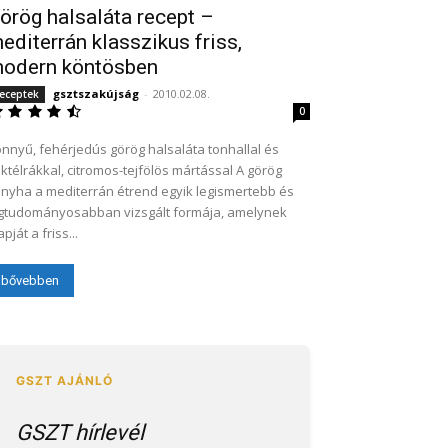
örög halsaláta recept –
editerrán klasszikus friss,
odern köntösben
gsztszakújság
-
2010.02.08.
eceptek
0
nnyű, fehérjedús görög halsaláta tonhallal és
ktélrákkal, citromos-tejfölös mártással A görög
nyha a mediterrán étrend egyik legismertebb és
gtudományosabban vizsgált formája, amelynek
apját a friss...
bővebben
GSZT hírlevél