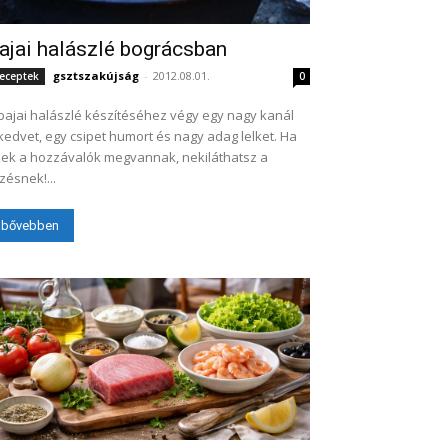
ajai halászlé bográcsban
gsztszakújság
-
2012.08.01.
eceptek
0
bajai halászlé készítéséhez végy egy nagy kanál
kedvet, egy csipet humort és nagy adag lelket. Ha
ek a hozzávalók megvannak, nekiláthatsz a
zésnek!...
bővebben