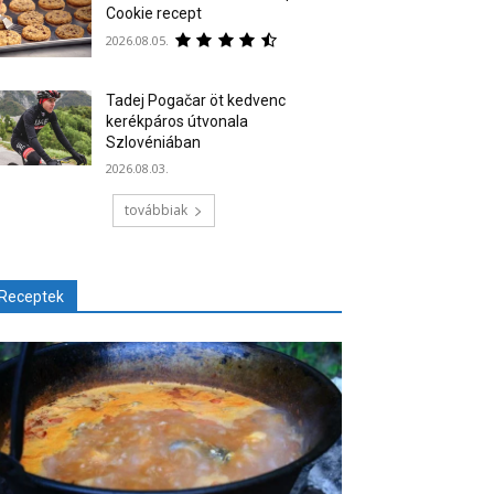
Cookie recept
2026.08.05.
Tadej Pogačar öt kedvenc
kerékpáros útvonala
Szlovéniában
2026.08.03.
továbbiak
Receptek