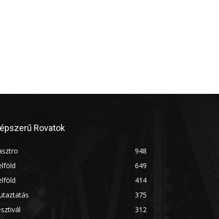
épszerű Rovatok
asztro
948
lföld
649
lföld
414
utaztatás
375
sztivál
312