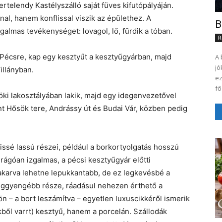
ertelendy Kastélyszálló saját füves kifutópályáján.
l, hanem konflissal viszik az épülethez. A
B
almas tevékenységet: lovagol, lő, fürdik a tóban.
R
 Pécsre, kap egy kesztyűt a kesztyűgyárban, majd
A 
jó
illányban.
ez
fő
ki lakosztályában lakik, majd egy idegenvezetővel
int Hősök tere, Andrássy út és Budai Vár, közben pedig
ssé lassú részei, például a borkortyolgatás hosszú
ágóan izgalmas, a pécsi kesztyűgyár előtti
 akarva lehetne lepukkantabb, de ez legkevésbé a
leggyengébb része, ráadásul nehezen érthető a
ön – a bort leszámítva – egyetlen luxuscikkéről ismerik
ből varrt) kesztyű, hanem a porcelán. Szállodák