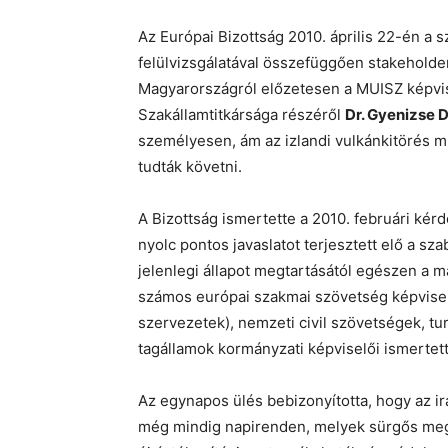
Az Európai Bizottság 2010. április 22-én a 
felülvizsgálatával összefüggően stakeholde
Magyarországról előzetesen a MUISZ képv
Szakállamtitkársága részéről
Dr. Gyenizse 
személyesen, ám az izlandi vulkánkitörés mia
tudták követni.
A Bizottság ismertette a 2010. februári kér
nyolc pontos javaslatot terjesztett elő a sz
jelenlegi állapot megtartásától egészen a m
számos európai szakmai szövetség képviselő
szervezetek), nemzeti civil szövetségek, tur
tagállamok kormányzati képviselői ismertetté
Az egynapos ülés bebizonyította, hogy az i
még mindig napirenden, melyek sürgős mego