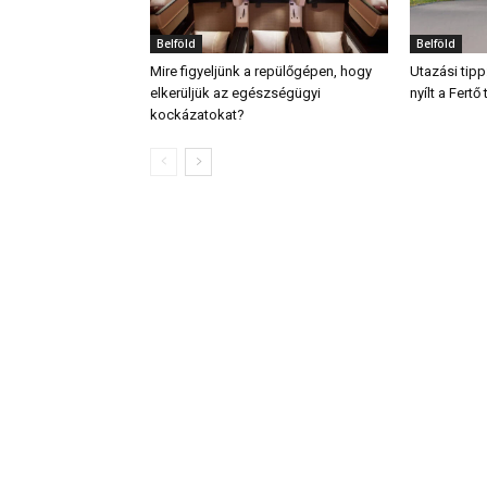
Belföld
Belföld
Mire figyeljünk a repülőgépen, hogy
Utazási tipp
elkerüljük az egészségügyi
nyílt a Fert
kockázatokat?