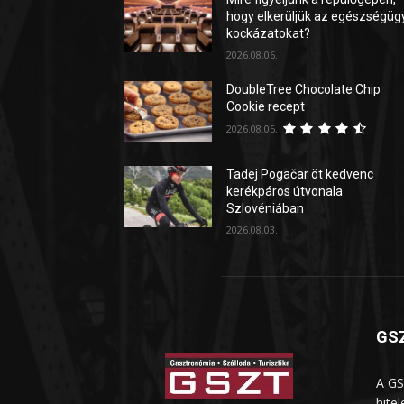
hogy elkerüljük az egészségüg
kockázatokat?
2026.08.06.
DoubleTree Chocolate Chip
Cookie recept
2026.08.05.
Tadej Pogačar öt kedvenc
kerékpáros útvonala
Szlovéniában
2026.08.03.
GSZ
A GS
hite