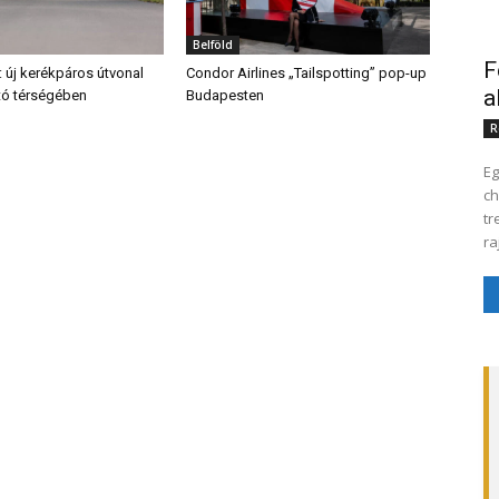
Belföld
F
: új kerékpáros útvonal
Condor Airlines „Tailspotting” pop-up
a
ő tó térségében
Budapesten
R
Eg
cho
tr
ra