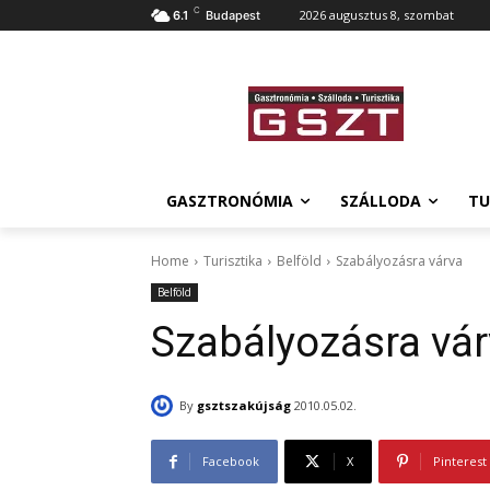
C
2026 augusztus 8, szombat
6.1
Budapest
GASZTRONÓMIA
SZÁLLODA
TU
Home
Turisztika
Belföld
Szabályozásra várva
Belföld
Szabályozásra vá
By
gsztszakújság
2010.05.02.
Facebook
X
Pinterest