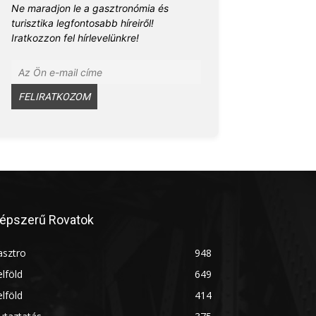
Ne maradjon le a gasztronómia és
turisztika legfontosabb híreiről!
Iratkozzon fel hírlevelünkre!
épszerű Rovatok
asztro
948
lföld
649
lföld
414