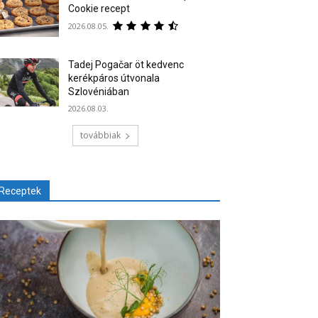
Cookie recept
2026.08.05.
Tadej Pogačar öt kedvenc
kerékpáros útvonala
Szlovéniában
2026.08.03.
továbbiak
Receptek