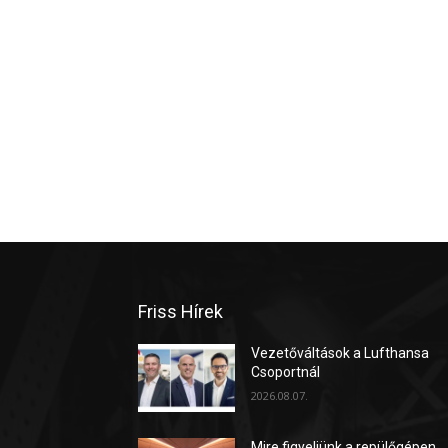
Friss Hírek
Vezetőváltások a Lufthansa
Csoportnál
2026.08.07.
Mire figyeljünk a repülőgépen,