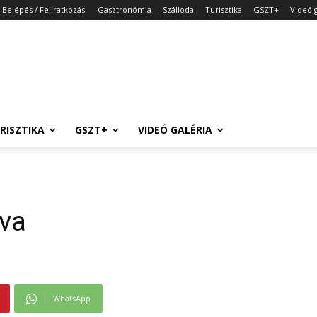
Belépés / Feliratkozás
Gasztronómia
Szálloda
Turisztika
GSZT+
Videó g
RISZTIKA
GSZT+
VIDEÓ GALÉRIA
rva
WhatsApp