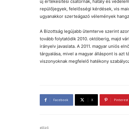
új értékesítési csatornák, hatály és védele
repülőjegyek, felelősségi kérdések, vis maio
ugyanakkor szerteágazó vélemények hangz
A Bizottság legújabb ütemterve szerint azon
tovább folytatódik 2010. októberig, majd vár
irányelv javaslata. A 2011. magyar uniós eln
tárgyalása, mivel a magyar álláspont is azt 
viszonyoknak megfelelő hatékony szabályo
Facebook
X
Pinterest
előző