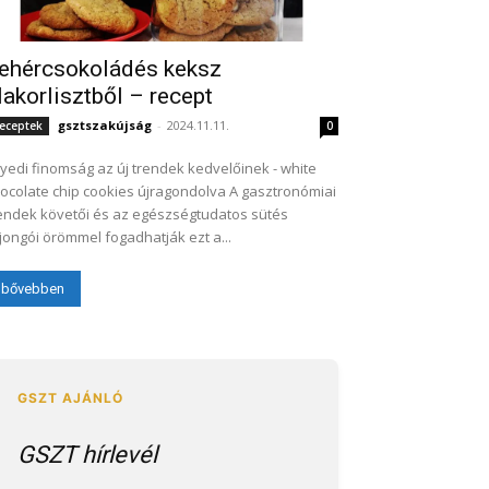
ehércsokoládés keksz
lakorlisztből – recept
gsztszakújság
-
2024.11.11.
eceptek
0
yedi finomság az új trendek kedvelőinek - white
colate chip cookies újragondolva A gasztronómiai
endek követői és az egészségtudatos sütés
jongói örömmel fogadhatják ezt a...
bővebben
GSZT hírlevél