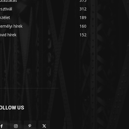
utaztatás
375
sztivál
312
zélet
189
emélyi hírek
160
vid hírek
152
OLLOW US