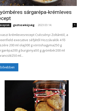
yömbéres sárgarépa-krémleves
ecept
gsztszakújság
-
2023.03.14.
eceptek
1
vaszi krémlevesrecept Csécsényi Zoltántól, a
enfield executive séfjétől Hozzávalók 4 fő
 ml olaj300 g vöröshagyma250 g
rgarépa200 g burgonya50 g gyömbér200 ml
rancslé250 ml...
bővebben