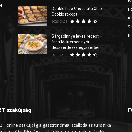
Ki
yi
DoubleTree Chocolate Chip
Fe
Cookie recept
Kö
2026.08.05.
Sz
Rö
Sárgadinnye leves recept –
frissítő, krémes nyári
desszertleves egyszerűen
2010.02.19.
T szakújság
F
ZT online szakújság a gasztronómia, szálloda és turisztika
les iránytűje. Friss ágazati hírekkel, szakmai elemzésekkel,