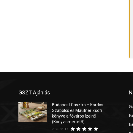
GSZT Ajánlás
N
Budapest Gasztro – Kordos
G
Szabolcs és Mautner Zsófi
Be
könyve a főváros ízeiről
(Könyvismertető)
Be
2026.01.17.