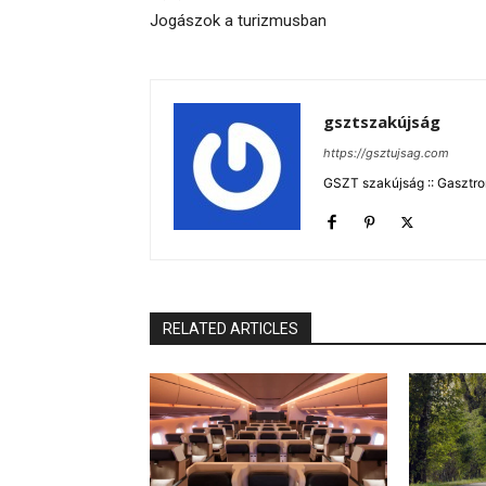
Jogászok a turizmusban
gsztszakújság
https://gsztujsag.com
GSZT szakújság :: Gasztron
RELATED ARTICLES