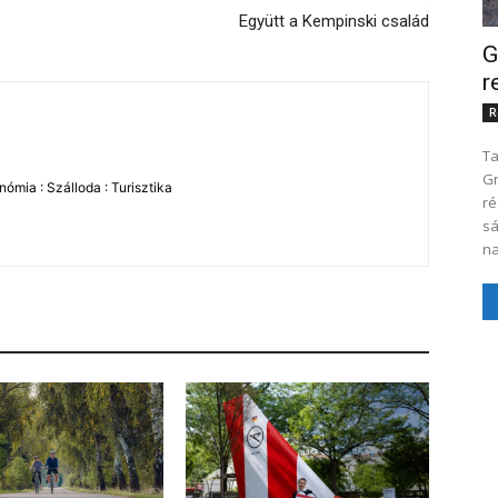
Együtt a Kempinski család
G
r
R
Ta
Gre
ómia : Szálloda : Turisztika
részére 200
sá
na