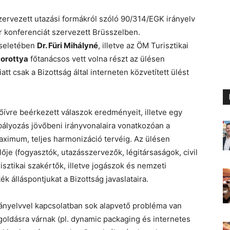
szervezett utazási formákról szóló 90/314/EGK irányelv
r konferenciát szervezett Brüsszelben.
iseletében
Dr. Füri Mihályné
, illetve az ÖM Turisztikai
Dorottya
főtanácsos vett volna részt az ülésen
tt csak a Bizottság által interneten közvetített ülést
dőívre beérkezett válaszok eredményeit, illetve egy
abályozás jövőbeni irányvonalaira vonatkozóan a
aximum, teljes harmonizáció tervéig. Az ülésen
je (fogyasztók, utazásszervezők, légitársaságok, civil
isztikai szakértők, illetve jogászok és nemzeti
k álláspontjukat a Bizottság javaslataira.
rányelvvel kapcsolatban sok alapvető probléma van
ldásra várnak (pl. dynamic packaging és internetes