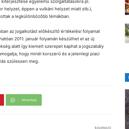
m kiterjesztése egyelemű szolgáltatásokra pl.
r helyzet, éppen a vulkáni helyzet miatt stb.),
ottak a legkülönbözőbb témákban.
ban az jogalkotást előkészítő értékelési folyamat
hatóan 2011. január folyamán készülhet el az új
ökség alatt így kiemelt szerepet kaphat a jogszabály
támogatja, hogy minél korszerű és a jelenlegi piaci
zás szülessen meg.
WhatsApp
következő