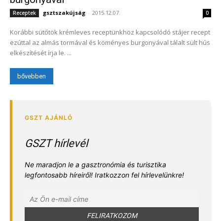
gsztszakújság
-
2015.12.07.
Receptek
0
Korábbi sütőtök krémleves receptünkhöz kapcsolódó stájer recept
ezúttal az almás tormával és köményes burgonyával tálalt sült hús
elkészítését írja le. ...
bővebben
GSZT hírlevél
Ne maradjon le a gasztronómia és turisztika
legfontosabb híreiről! Iratkozzon fel hírlevelünkre!