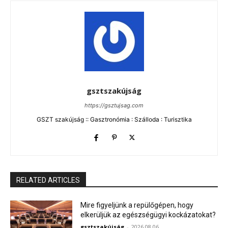
gsztszakújság
https://gsztujsag.com
GSZT szakújság :: Gasztronómia : Szálloda : Turisztika
RELATED ARTICLES
Mire figyeljünk a repülőgépen, hogy
elkerüljük az egészségügyi kockázatokat?
gsztszakújság
-
2026.08.06.