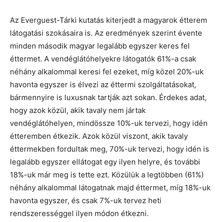
Az Everguest-Tárki kutatás kiterjedt a magyarok étterem
látogatási szokásaira is. Az eredmények szerint évente
minden második magyar legalább egyszer keres fel
éttermet. A vendéglátóhelyekre látogatók 61%-a csak
néhány alkalommal keresi fel ezeket, míg közel 20%-uk
havonta egyszer is élvezi az éttermi szolgáltatásokat,
bármennyire is luxusnak tartják azt sokan. Érdekes adat,
hogy azok közül, akik tavaly nem jártak
vendéglátóhelyen, mindössze 10%-uk tervezi, hogy idén
étteremben étkezik. Azok közül viszont, akik tavaly
éttermekben fordultak meg, 70%-uk tervezi, hogy idén is
legalább egyszer ellátogat egy ilyen helyre, és további
18%-uk már meg is tette ezt. Közülük a legtöbben (61%)
néhány alkalommal látogatnak majd éttermet, míg 18%-uk
havonta egyszer, és csak 7%-uk tervez heti
rendszerességgel ilyen módon étkezni.