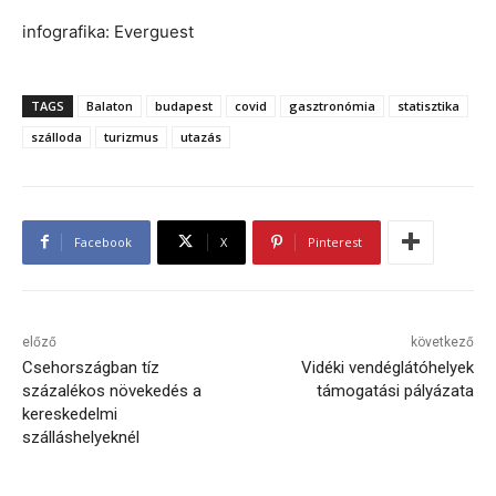
infografika: Everguest
TAGS
Balaton
budapest
covid
gasztronómia
statisztika
szálloda
turizmus
utazás
Facebook
X
Pinterest
előző
következő
Csehországban tíz
Vidéki vendéglátóhelyek
százalékos növekedés a
támogatási pályázata
kereskedelmi
szálláshelyeknél