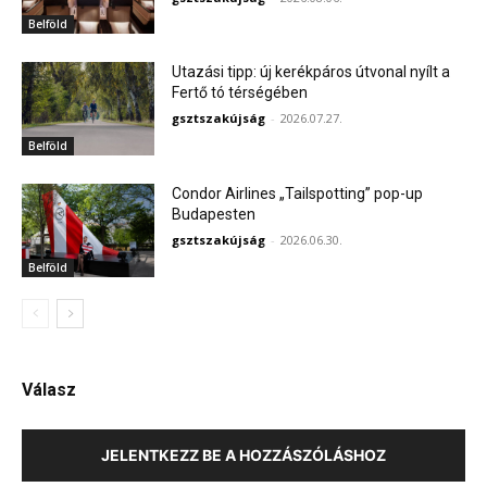
Belföld
Utazási tipp: új kerékpáros útvonal nyílt a
Fertő tó térségében
gsztszakújság
-
2026.07.27.
Belföld
Condor Airlines „Tailspotting” pop-up
Budapesten
gsztszakújság
-
2026.06.30.
Belföld
Válasz
JELENTKEZZ BE A HOZZÁSZÓLÁSHOZ