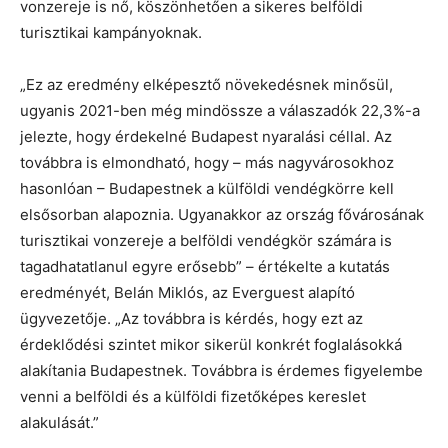
vonzereje is nő, köszönhetően a sikeres belföldi
turisztikai kampányoknak.
„Ez az eredmény elképesztő növekedésnek minősül,
ugyanis 2021-ben még mindössze a válaszadók 22,3%-a
jelezte, hogy érdekelné Budapest nyaralási céllal. Az
továbbra is elmondható, hogy – más nagyvárosokhoz
hasonlóan – Budapestnek a külföldi vendégkörre kell
elsősorban alapoznia. Ugyanakkor az ország fővárosának
turisztikai vonzereje a belföldi vendégkör számára is
tagadhatatlanul egyre erősebb” – értékelte a kutatás
eredményét, Belán Miklós, az Everguest alapító
ügyvezetője. „Az továbbra is kérdés, hogy ezt az
érdeklődési szintet mikor sikerül konkrét foglalásokká
alakítania Budapestnek. Továbbra is érdemes figyelembe
venni a belföldi és a külföldi fizetőképes kereslet
alakulását.”