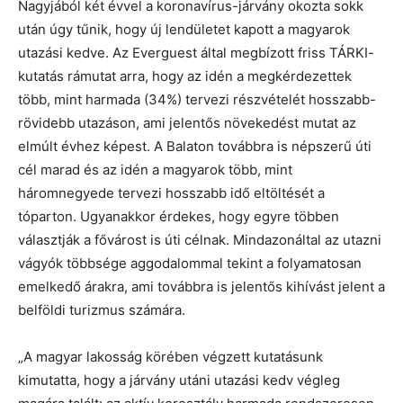
Nagyjából két évvel a koronavírus-járvány okozta sokk
után úgy tűnik, hogy új lendületet kapott a magyarok
utazási kedve. Az Everguest által megbízott friss TÁRKI-
kutatás rámutat arra, hogy az idén a megkérdezettek
több, mint harmada (34%) tervezi részvételét hosszabb-
rövidebb utazáson, ami jelentős növekedést mutat az
elmúlt évhez képest. A Balaton továbbra is népszerű úti
cél marad és az idén a magyarok több, mint
háromnegyede tervezi hosszabb idő eltöltését a
tóparton. Ugyanakkor érdekes, hogy egyre többen
választják a fővárost is úti célnak. Mindazonáltal az utazni
vágyók többsége aggodalommal tekint a folyamatosan
emelkedő árakra, ami továbbra is jelentős kihívást jelent a
belföldi turizmus számára.
„A magyar lakosság körében végzett kutatásunk
kimutatta, hogy a járvány utáni utazási kedv végleg