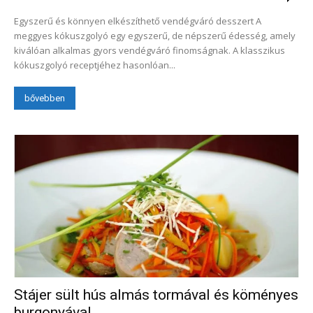
Egyszerű és könnyen elkészíthető vendégváró desszert A
meggyes kókuszgolyó egy egyszerű, de népszerű édesség, amely
kiválóan alkalmas gyors vendégváró finomságnak. A klasszikus
kókuszgolyó receptjéhez hasonlóan...
bővebben
Stájer sült hús almás tormával és köményes
burgonyával