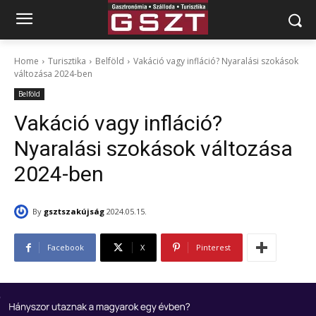
Home
Turisztika
Belföld
Vakáció vagy infláció? Nyaralási szokások
változása 2024-ben
Belföld
Vakáció vagy infláció?
Nyaralási szokások változása
2024-ben
By
gsztszakújság
2024.05.15.
Facebook
X
Pinterest