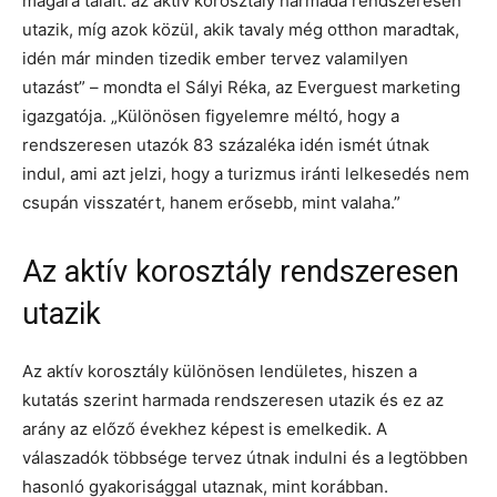
magára talált: az aktív korosztály harmada rendszeresen
utazik, míg azok közül, akik tavaly még otthon maradtak,
idén már minden tizedik ember tervez valamilyen
utazást” – mondta el Sályi Réka, az Everguest marketing
igazgatója. „Különösen figyelemre méltó, hogy a
rendszeresen utazók 83 százaléka idén ismét útnak
indul, ami azt jelzi, hogy a turizmus iránti lelkesedés nem
csupán visszatért, hanem erősebb, mint valaha.”
Az aktív korosztály rendszeresen
utazik
Az aktív korosztály különösen lendületes, hiszen a
kutatás szerint harmada rendszeresen utazik és ez az
arány az előző évekhez képest is emelkedik. A
válaszadók többsége tervez útnak indulni és a legtöbben
hasonló gyakorisággal utaznak, mint korábban.