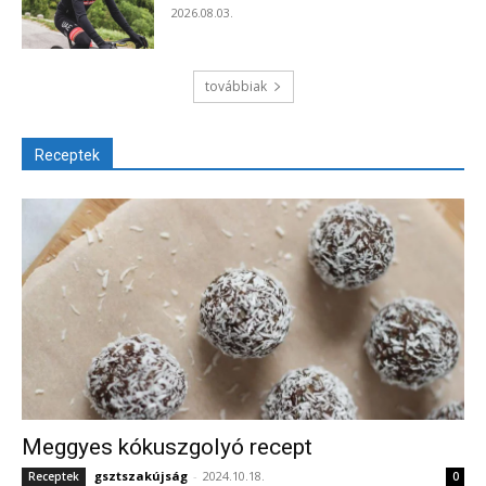
2026.08.03.
továbbiak
Receptek
Meggyes kókuszgolyó recept
gsztszakújság
-
2024.10.18.
Receptek
0