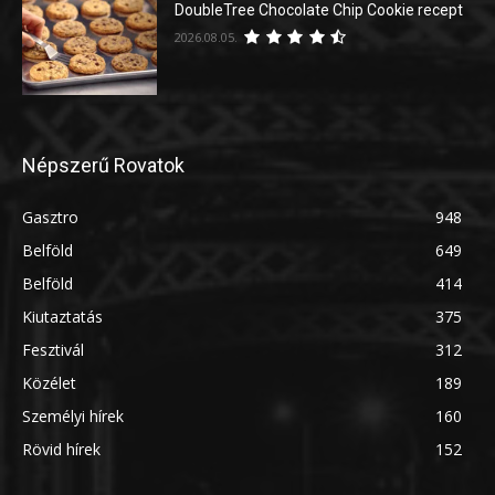
DoubleTree Chocolate Chip Cookie recept
2026.08.05.
Népszerű Rovatok
Gasztro
948
Belföld
649
Belföld
414
Kiutaztatás
375
Fesztivál
312
Közélet
189
Személyi hírek
160
Rövid hírek
152