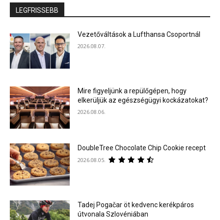
LEGFRISSEBB
Vezetőváltások a Lufthansa Csoportnál
2026.08.07.
Mire figyeljünk a repülőgépen, hogy
elkerüljük az egészségügyi kockázatokat?
2026.08.06.
DoubleTree Chocolate Chip Cookie recept
2026.08.05.
Tadej Pogačar öt kedvenc kerékpáros
útvonala Szlovéniában