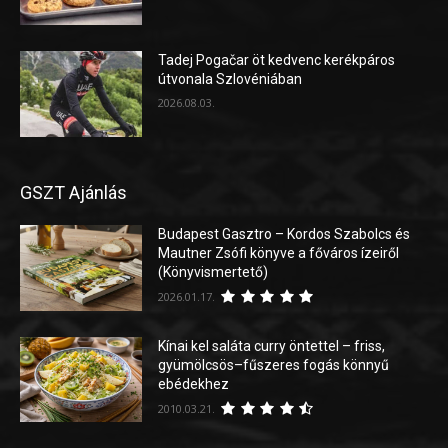
Tadej Pogačar öt kedvenc kerékpáros
útvonala Szlovéniában
2026.08.03.
GSZT Ajánlás
Budapest Gasztro – Kordos Szabolcs és
Mautner Zsófi könyve a főváros ízeiről
(Könyvismertető)
2026.01.17.
Kínai kel saláta curry öntettel – friss,
gyümölcsös–fűszeres fogás könnyű
ebédekhez
2010.03.21.