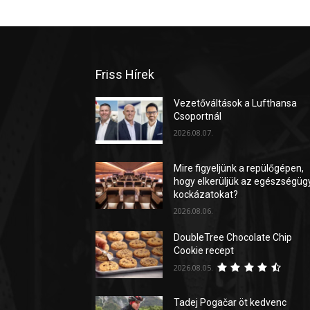
Friss Hírek
Vezetőváltások a Lufthansa
Csoportnál
2026.08.07.
Mire figyeljünk a repülőgépen,
hogy elkerüljük az egészségüg
kockázatokat?
2026.08.06.
DoubleTree Chocolate Chip
Cookie recept
2026.08.05.
Tadej Pogačar öt kedvenc