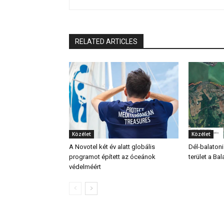
RELATED ARTICLES
Közélet
Közélet
A Novotel két év alatt globális
Dél-balatoni
programot épített az óceánok
terület a Bal
védelméért