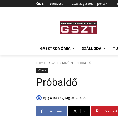
C
2026 augusztus 7, péntek
6.1
Budapest
GASZTRONÓMIA
SZÁLLODA
TU
Home
GSZT+
Közélet
Próbaidő
Közélet
Próbaidő
By
gsztszakújság
2010.03.02.
Facebook
X
Pinterest