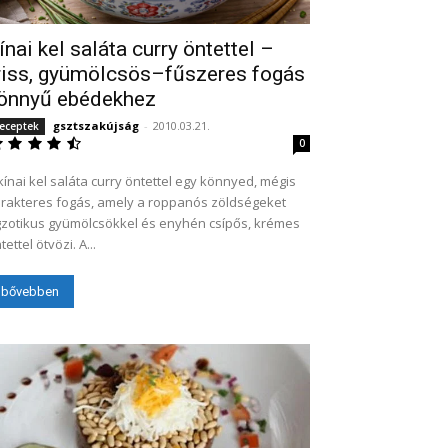
ínai kel saláta curry öntettel –
riss, gyümölcsös–fűszeres fogás
önnyű ebédekhez
gsztszakújság
-
2010.03.21.
eceptek
0
kínai kel saláta curry öntettel egy könnyed, mégis
rakteres fogás, amely a roppanós zöldségeket
zotikus gyümölcsökkel és enyhén csípős, krémes
tettel ötvözi. A...
bővebben