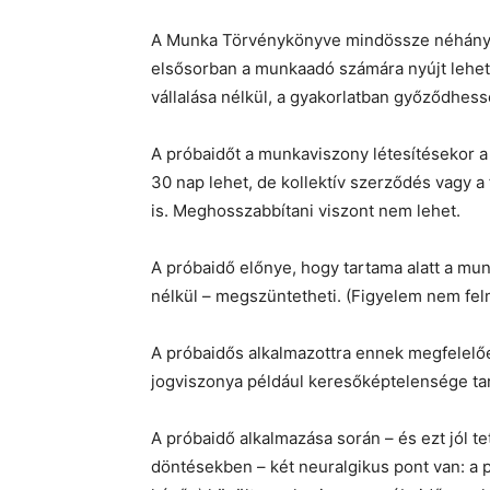
A Munka Törvénykönyve mindössze néhány s
elsősorban a munkaadó számára nyújt lehe
vállalása nélkül, a gyakorlatban győződhes
A próbaidőt a munkaviszony létesítésekor 
30 nap lehet, de kollektív szerződés vagy 
is. Meghosszabbítani viszont nem lehet.
A próbaidő előnye, hogy tartama alatt a munk
nélkül – megszüntetheti. (Figyelem nem fel
A próbaidős alkalmazottra ennek megfelelő
jogviszonya például keresőképtelensége tar
A próbaidő alkalmazása során – és ezt jól t
döntésekben – két neuralgikus pont van: a pr