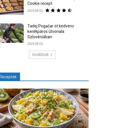
Cookie recept
2026.08.05.
Tadej Pogačar öt kedvenc
kerékpáros útvonala
Szlovéniában
2026.08.03.
továbbiak
Receptek