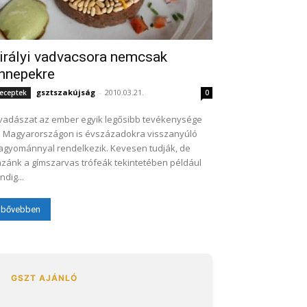
irályi vadvacsora nemcsak
nnepekre
gsztszakújság
-
2010.03.21.
eceptek
0
vadászat az ember egyik legősibb tevékenysége
 Magyarországon is évszázadokra visszanyúló
gyománnyal rendelkezik. Kevesen tudják, de
zánk a gímszarvas trófeák tekintetében például
ndig...
bővebben