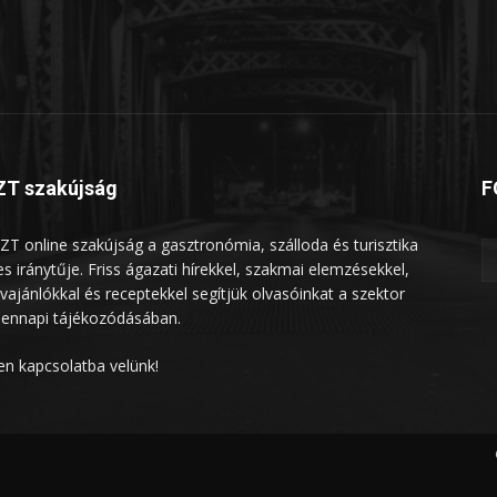
T szakújság
F
ZT online szakújság a gasztronómia, szálloda és turisztika
les iránytűje. Friss ágazati hírekkel, szakmai elemzésekkel,
vajánlókkal és receptekkel segítjük olvasóinkat a szektor
ennapi tájékozódásában.
en kapcsolatba velünk!