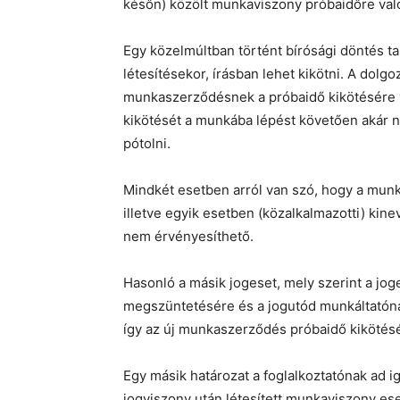
későn) közölt munkaviszony próbaidőre val
Egy közelmúltban történt bírósági döntés t
létesítésekor, írásban lehet kikötni. A dol
munkaszerződésnek a próbaidő kikötésére v
kikötését a munkába lépést követően akár
pótolni.
Mindkét esetben arról van szó, hogy a mun
illetve egyik esetben (közalkalmazotti) kin
nem érvényesíthető.
Hasonló a másik jogeset, mely szerint a jo
megszüntetésére és a jogutód munkáltatón
így az új munkaszerződés próbaidő kikötés
Egy másik határozat a foglalkoztatónak ad 
jogviszony után létesített munkaviszony es