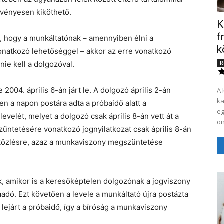
vényesen kiköthető.
K
f
rá, hogy a munkáltatónak – amennyiben élni a
k
natkozó lehetőséggel – akkor az erre vonatkozó
nie kell a dolgozóval.
R
004. április 6-án járt le. A dolgozó április 2-án
A 
ka
 a napon postára adta a próbaidő alatt a
eg
elét, melyet a dolgozó csak április 8-án vett át a
ön
ntetésére vonatkozó jognyilatkozat csak április 8-án
t közlésre, azaz a munkaviszony megszüntetése
, amikor is a keresőképtelen dolgozónak a jogviszony
dó. Ezt követően a levele a munkáltató újra postázta
 lejárt a próbaidő, így a bíróság a munkaviszony