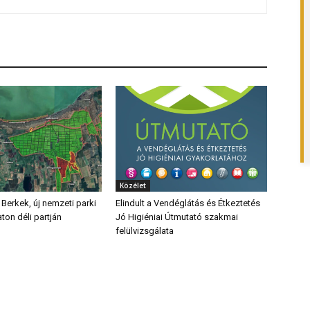
Közélet
 Berkek, új nemzeti parki
Elindult a Vendéglátás és Étkeztetés
aton déli partján
Jó Higiéniai Útmutató szakmai
felülvizsgálata