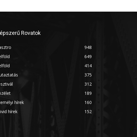
épszerű Rovatok
asztro
948
lföld
649
lföld
414
utaztatás
375
sztivál
312
zélet
189
emélyi hírek
160
vid hírek
152