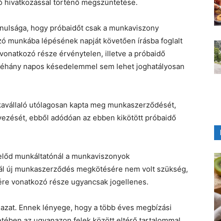
ó hivatkozással történő megszüntetése.
anulsága, hogy próbaidőt csak a munkaviszony
gozó munkába lépésének napját követően írásba foglalt
onatkozó része érvénytelen, illetve a próbaidő
 néhány napos késedelemmel sem lehet joghatályosan
kavállaló utólagosan kapta meg munkaszerződését,
evezését, ebből adódóan az ebben kikötött próbaidő
gelőd munkáltatónál a munkaviszonyok
ál új munkaszerződés megkötésére nem volt szükség,
ére vonatkozó része ugyancsak jogellenes.
igazat. Ennek lényege, hogy a több éves megbízási
etében az ugyanazon felek között eltérő tartalommal