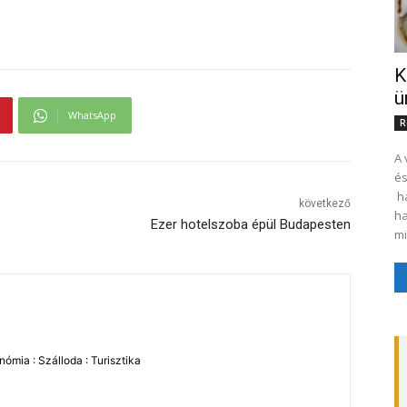
K
ü
WhatsApp
R
A 
és
ha
következő
ha
Ezer hotelszoba épül Budapesten
mi
ómia : Szálloda : Turisztika