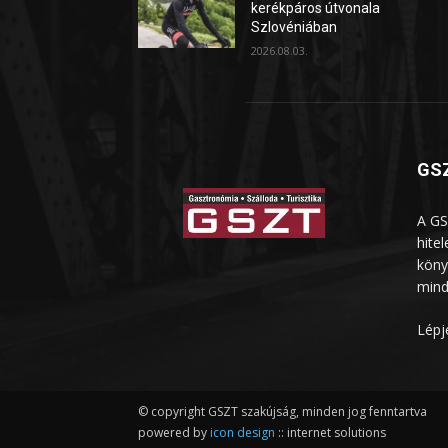
kerékpáros útvonala
Szlovéniában
2026.08.03.
GSZ
A GS
hite
köny
mind
Lépj
© copyright GSZT szakújság, minden jog fenntartva
powered by
icon design
:: internet solutions