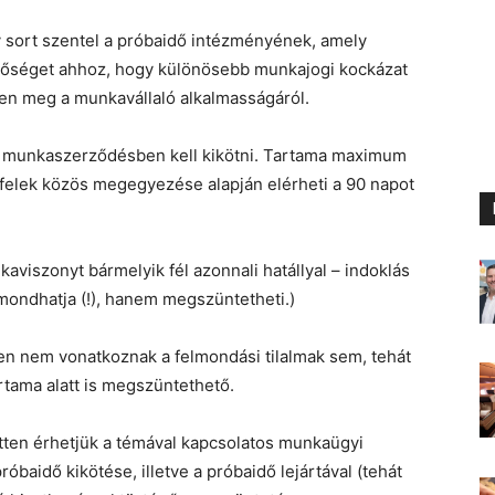
ort szentel a próbaidő intézményének, amely
tőséget ahhoz, hogy különösebb munkajogi kockázat
sen meg a munkavállaló alkalmasságáról.
a munkaszerződésben kell kikötni. Tartama maximum
a felek közös megegyezése alapján elérheti a 90 napot
aviszonyt bármelyik fél azonnali hatállyal – indoklás
mondhatja (!), hanem megszüntetheti.)
en nem vonatkoznak a felmondási tilalmak sem, tehát
tama alatt is megszüntethető.
etten érhetjük a témával kapcsolatos munkaügyi
óbaidő kikötése, illetve a próbaidő lejártával (tehát