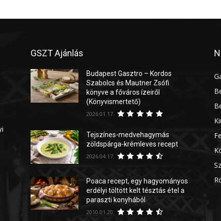
GSZT Ajánlás
N
Budapest Gasztro – Kordos
G
Szabolcs és Mautner Zsófi
Be
könyve a főváros ízeiről
(Könyvismertető)
Be
2026.01.17.
Ki
yi
Tejszínes-medvehagymás
Fe
zöldspárga-krémleves recept
Kö
2026.04.17.
Sz
Rö
Poaca recept, egy hagyományos
erdélyi töltött kelt tésztás étel a
paraszti konyhából
2010.01.20.