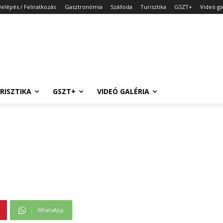
Belépés / Feliratkozás
Gasztronómia
Szálloda
Turisztika
GSZT+
Videó ga
RISZTIKA
GSZT+
VIDEÓ GALÉRIA
WhatsApp