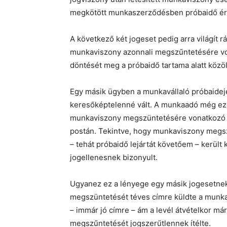
megkötött munkaszerződésben próbaidő ér
A következő két jogeset pedig arra világít 
munkaviszony azonnali megszűntetésére vo
döntését meg a próbaidő tartama alatt közöl
Egy másik ügyben a munkavállaló próbaideje 2
keresőképtelenné vált. A munkaadó még ezen
munkaviszony megszüntetésére vonatkozó lev
postán. Tekintve, hogy munkaviszony megszű
– tehát próbaidő lejártát követőem – kerül
jogellenesnek bizonyult.
Ugyanez ez a lényege egy másik jogesetnek
megszüntetését téves címre küldte a munkaa
– immár jó címre – ám a levél átvételkor már
megszűntetését jogszerűtlennek ítélte.