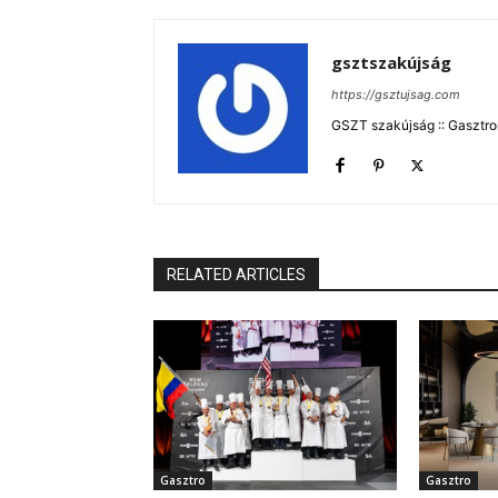
gsztszakújság
https://gsztujsag.com
GSZT szakújság :: Gasztron
RELATED ARTICLES
Gasztro
Gasztro