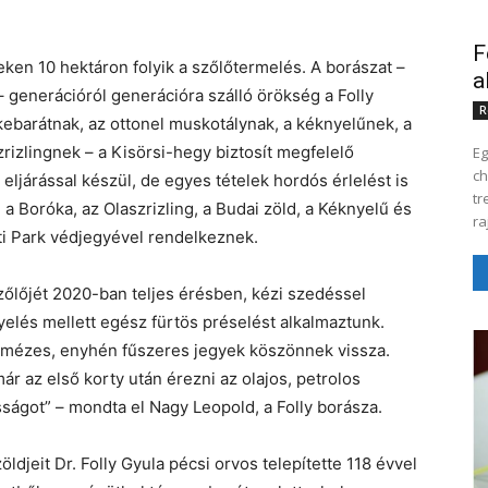
F
ken 10 hektáron folyik a szőlőtermelés. A borászat –
a
 generációról generációra szálló örökség a Folly
R
kebarátnak, az ottonel muskotálynak, a kéknyelűnek, a
szrizlingnek – a Kisörsi-hegy biztosít megfelelő
Eg
cho
eljárással készül, de egyes tételek hordós érlelést is
tr
 a Boróka, az Olaszrizling, a Budai zöld, a Kéknyelű és
ra
ti Park védjegyével rendelkeznek.
 szőlőjét 2020-ban teljes érésben, kézi szedéssel
elés mellett egész fürtös préselést alkalmaztunk.
os, mézes, enyhén fűszeres jegyek köszönnek vissza.
r az első korty után érezni az olajos, petrolos
ágot” – mondta el Nagy Leopold, a Folly borásza.
djeit Dr. Folly Gyula pécsi orvos telepítette 118 évvel