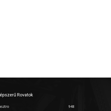
épszerű Rovatok
asztro
948