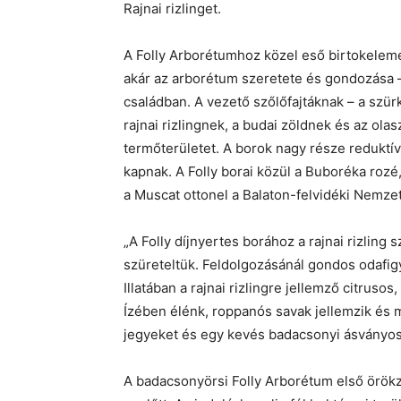
Rajnai rizlinget.
A Folly Arborétumhoz közel eső birtokeleme
akár az arborétum szeretete és gondozása –
családban. A vezető szőlőfajtáknak – a szür
rajnai rizlingnek, a budai zöldnek és az ola
termőterületet. A borok nagy része reduktív 
kapnak. A Folly borai közül a Buboréka rozé,
a Muscat ottonel a Balaton-felvidéki Nemze
„A Folly díjnyertes borához a rajnai rizling
szüreteltük. Feldolgozásánál gondos odafigy
Illatában a rajnai rizlingre jellemző citrus
Ízében élénk, roppanós savak jellemzik és má
jegyeket és egy kevés badacsonyi ásványoss
A badacsonyörsi Folly Arborétum első örökzöl