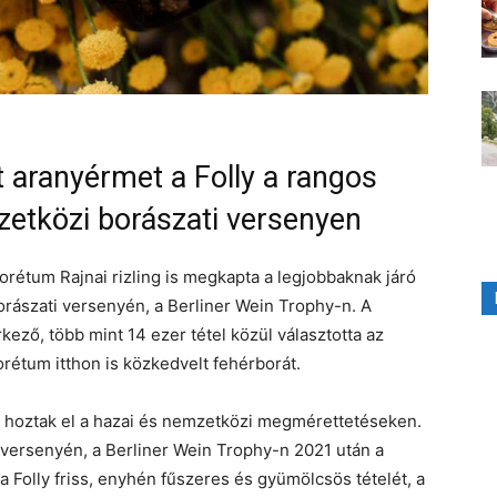
 aranyérmet a Folly a rangos
zetközi borászati versenyen
orétum Rajnai rizling is megkapta a legjobbaknak járó
ászati versenyén, a Berliner Wein Trophy-n. A
kező, több mint 14 ezer tétel közül választotta az
rétum itthon is közkedvelt fehérborát.
at hoztak el a hazai és nemzetközi megmérettetéseken.
ersenyén, a Berliner Wein Trophy-n 2021 után a
 Folly friss, enyhén fűszeres és gyümölcsös tételét, a