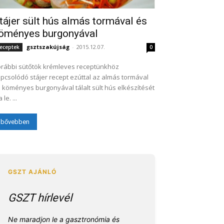
tájer sült hús almás tormával és
öményes burgonyával
gsztszakújság
-
2015.12.07.
eceptek
0
rábbi sütőtök krémleves receptünkhöz
pcsolódó stájer recept ezúttal az almás tormával
 köményes burgonyával tálalt sült hús elkészítését
írja le. ...
bővebben
GSZT hírlevél
Ne maradjon le a gasztronómia és