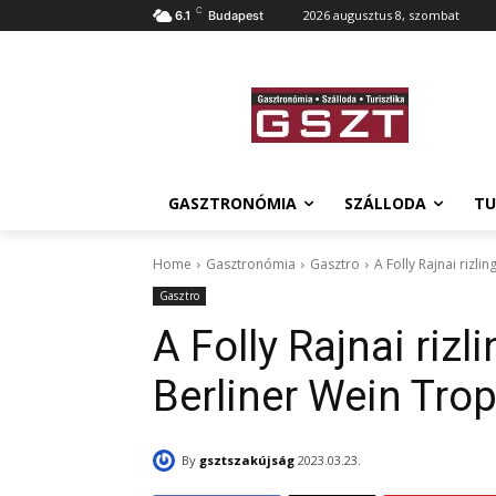
C
2026 augusztus 8, szombat
6.1
Budapest
GASZTRONÓMIA
SZÁLLODA
TU
Home
Gasztronómia
Gasztro
A Folly Rajnai rizl
Gasztro
A Folly Rajnai riz
Berliner Wein Tro
By
gsztszakújság
2023.03.23.