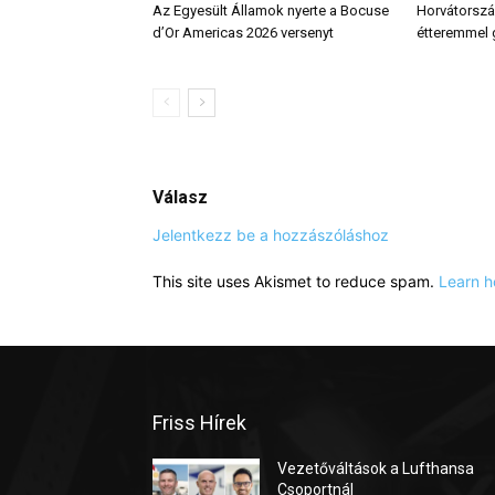
Az Egyesült Államok nyerte a Bocuse
Horvátország
d’Or Americas 2026 versenyt
étteremmel
Válasz
Jelentkezz be a hozzászóláshoz
This site uses Akismet to reduce spam.
Learn h
Friss Hírek
Vezetőváltások a Lufthansa
Csoportnál