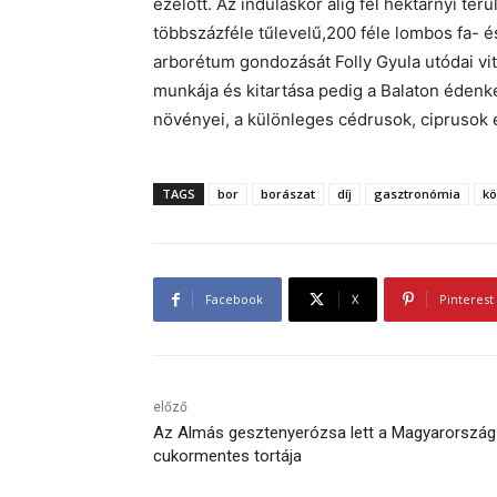
ezelőtt. Az induláskor alig fél hektárnyi ter
többszázféle tűlevelű,200 féle lombos fa- és
arborétum gondozását Folly Gyula utódai vit
munkája és kitartása pedig a Balaton édenkert
növényei, a különleges cédrusok, ciprusok 
TAGS
bor
borászat
díj
gasztronómia
kö
Facebook
X
Pinterest
előző
Az Almás gesztenyerózsa lett a Magyarország
cukormentes tortája