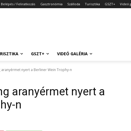
Belépés / Feliratkozás
Gasztronómia
Szálloda
Turisztika
GSZT+
Videó g
RISZTIKA
GSZT+
VIDEÓ GALÉRIA
ing aranyérmet nyert a Berliner Wein Trophy-n
ling aranyérmet nyert a
phy-n