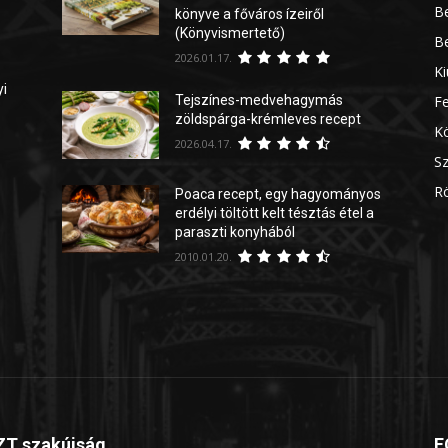
Be
könyve a főváros ízeiről
(Könyvismertető)
Be
2026.01.17.
Ki
yi
Tejszínes-medvehagymás
Fe
zöldspárga-krémleves recept
Kö
2026.04.17.
Sz
Rö
Poaca recept, egy hagyományos
erdélyi töltött kelt tésztás étel a
paraszti konyhából
2010.01.20.
T szakújság
F