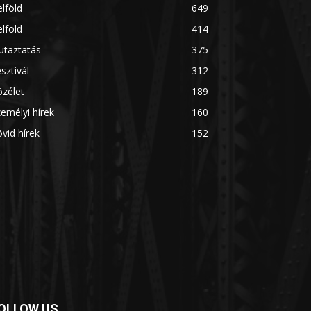
lföld
649
lföld
414
utaztatás
375
sztivál
312
zélet
189
emélyi hírek
160
vid hírek
152
OLLOW US