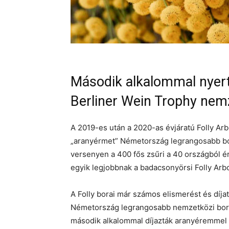
Második alkalommal nyert
Berliner Wein Trophy nem
A 2019-es után a 2020-as évjáratú Folly Arb
„aranyérmet” Németország legrangosabb bor
versenyen a 400 fős zsűri a 40 országból ér
egyik legjobbnak a badacsonyörsi Folly Arbo
A Folly borai már számos elismerést és díj
Németország legrangosabb nemzetközi borv
második alkalommal díjazták aranyéremmel a