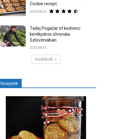
Cookie recept
2026.08.05.
Tadej Pogačar öt kedvenc
kerékpáros útvonala
Szlovéniában
2026.08.03.
továbbiak
Receptek