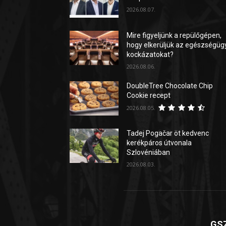
2026.08.07.
Mire figyeljünk a repülőgépen,
hogy elkerüljük az egészségüg
kockázatokat?
2026.08.06.
DoubleTree Chocolate Chip
Cookie recept
2026.08.05.
Tadej Pogačar öt kedvenc
kerékpáros útvonala
Szlovéniában
2026.08.03.
GSZ