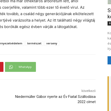
ületből ma már öthektáros arborétum lett, ahol
 cserjeféle, valamint több ezer tő évelő virul. Az
S
ték tovább, a család négy generációjának elkötelezett
k
jévé varázsolta a helyet. Az itt található négy világtáj
R
és borókák egész évben várják a látogatókat.
Ko
ka
és
rnyezetvédelem
természet
verseny
WhatsApp
következő
Niedermüller Gábor nyerte az Év Fiatal Szállodása
2022 címet