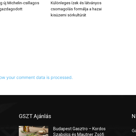
 új Michelin-csillagos
Különleges ízek és látványos
 gazdagodott
csomagolás formálja a hazai
kisüzemi sörkultúrát
ow your comment data is processed.
GSZT Ajánlás
N
Budapest Gasztro – Kordos
G
Szabolcs és Mautner Zsófi