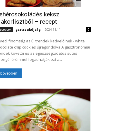
ehércsokoládés keksz
lakorlisztből – recept
gsztszakújság
-
2024.11.11.
eceptek
0
yedi finomság az új trendek kedvelőinek - white
colate chip cookies újragondolva A gasztronómiai
endek követői és az egészségtudatos sütés
jongói örömmel fogadhatják ezt a...
bővebben